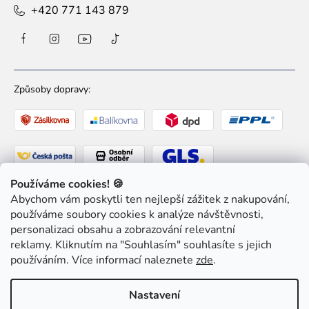
+420 771 143 879
Způsoby dopravy:
Používáme cookies! 🍪
Abychom vám poskytli ten nejlepší zážitek z nakupování,
Způsoby platby:
používáme soubory cookies k analýze návštěvnosti,
personalizaci obsahu a zobrazování relevantní
reklamy. Kliknutím na "Souhlasím" souhlasíte s jejich
používáním. Více informací naleznete
zde
.
Copyright 2026
Ziaja pro Tebe
. Všechna práva
Nastavení
vyhrazena.
Upravit nastavení cookies