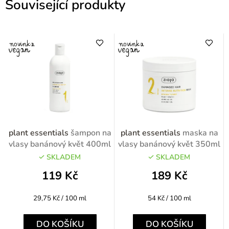
Související produkty
plant essentials
šampon na
plant essentials
maska na
vlasy banánový květ 400ml
vlasy banánový květ 350ml
SKLADEM
SKLADEM
119 Kč
189 Kč
Měrná
Měrná
29,75 Kč / 100 ml
54 Kč / 100 ml
cena:
cena:
DO KOŠÍKU
DO KOŠÍKU