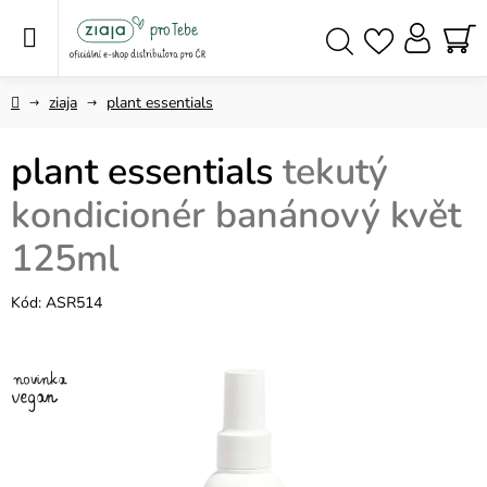
Přejít
na
obsah
NÁ
Hledat
KO
Domů
ziaja
plant essentials
plant essentials
tekutý
kondicionér banánový květ
125ml
Kód:
ASR514