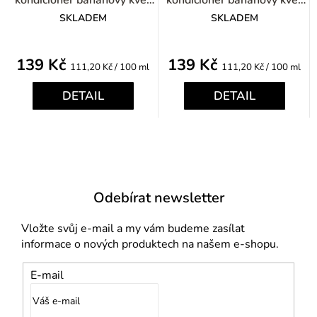
kondicionér banánový květ
kondicionér banánový květ
125ml
125ml
SKLADEM
SKLADEM
139 Kč
139 Kč
Měrná
Měrná
111,20 Kč / 100 ml
111,20 Kč / 100 ml
cena:
cena:
DETAIL
DETAIL
Odebírat newsletter
Vložte svůj e-mail a my vám budeme zasílat
informace o nových produktech na našem e-shopu.
E-mail