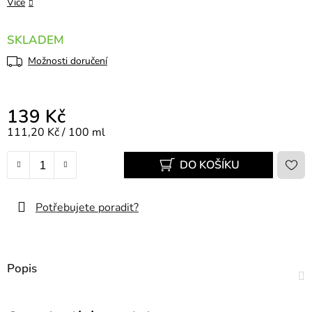
Více
SKLADEM
Možnosti doručení
139 Kč
Měrná cena:
111,20 Kč / 100 ml
DO KOŠÍKU
Potřebujete poradit?
Popis