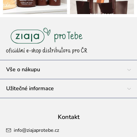
Z
á
p
a
t
í
Vše o nákupu
Užitečné informace
Kontakt
info
@
ziajaprotebe.cz