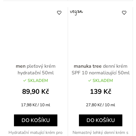
men
pleťový krém
manuka tree
denní krém
hydratační 50ml
SPF 10 normalizující 50ml
SKLADEM
SKLADEM
89,90 Kč
139 Kč
Měrná
Měrná
17,98 Kč / 10 ml
27,80 Kč / 10 ml
cena:
cena:
DO KOŠÍKU
DO KOŠÍKU
Hydratační matující krém pro
Nemastný lehký denní krém s