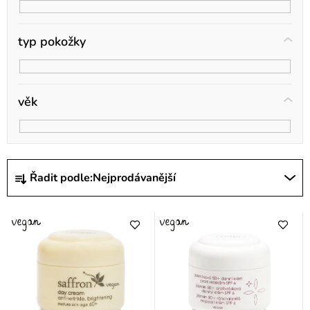
typ pokožky
věk
Ř
Řadit podle:
Nejprodávanější
a
z
e
n
í
p