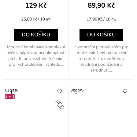
129 Kč
89,90 Kč
Měrná
Měrná
25,80 Kč / 10 ml
17,98 Kč / 10 ml
cena:
cena:
DO KOŠÍKU
DO KOŠÍKU
Moderní kombinace komplexní
Hydratační pleťový krém pro
péče s nápravou nedokonalostí
muže, založený na funkční
pleti. Je univerzálním řešením
receptuře k okamžitému
pro rychlé zlepšení vzhledu...
zklidnění podráždění a
zarudnutí....
2 + 1