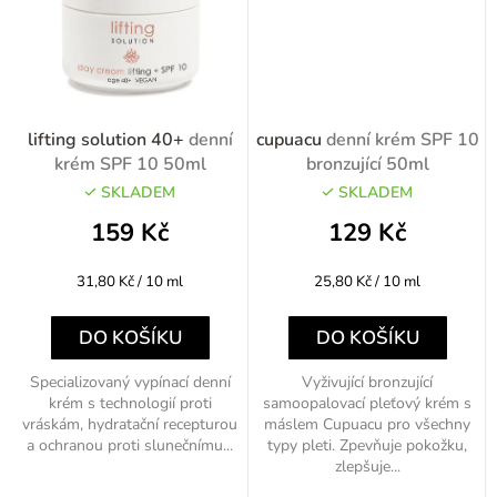
lifting solution 40+
denní
cupuacu
denní krém SPF 10
krém SPF 10 50ml
bronzující 50ml
SKLADEM
SKLADEM
159 Kč
129 Kč
Měrná
Měrná
31,80 Kč / 10 ml
25,80 Kč / 10 ml
cena:
cena:
DO KOŠÍKU
DO KOŠÍKU
Specializovaný vypínací denní
Vyživující bronzující
krém s technologií proti
samoopalovací pleťový krém s
vráskám, hydratační recepturou
máslem Cupuacu pro všechny
a ochranou proti slunečnímu...
typy pleti. Zpevňuje pokožku,
zlepšuje...