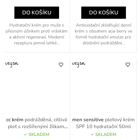
cena:
cena:
DO KOŠÍKU
DO KOŠÍKU
Hydratační krém pro muže s
Antioxidační zklidňující denní
přesným účinkem proti vráskám
krém s obsahem acai berry ve
a aktivní regenerací. Moderní
formě hydratační emulze pro
receptura jemné lehké...
zklidnění podráždění...
cc krém
podrážděná, citlivá
men sensitive
pleťový krém
pleť s rozšířenými žilkami
SPF 10 hydratační 50ml
SPF 10 50ml
SKLADEM
SKLADEM