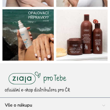
Z
á
p
a
t
í
Vše o nákupu