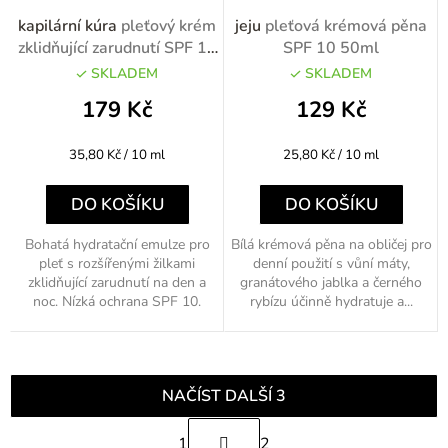
kapilární kúra
pleťový krém
jeju
pleťová krémová pěna
zklidňující zarudnutí SPF 10
SPF 10 50ml
50ml
SKLADEM
SKLADEM
179 Kč
129 Kč
Měrná
Měrná
35,80 Kč / 10 ml
25,80 Kč / 10 ml
cena:
cena:
DO KOŠÍKU
DO KOŠÍKU
Bohatá hydratační emulze pro
Bílá krémová pěna na obličej pro
pleť s rozšířenými žilkami
denní použití s vůní máty,
zklidňující zarudnutí na den a
granátového jablka a černého
noc. Nízká ochrana SPF 10.
rybízu účinně hydratuje a...
NAČÍST DALŠÍ 3
S
1
2