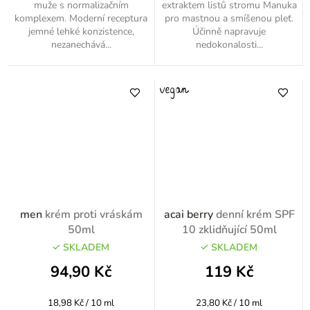
muže s normalizačním
extraktem listů stromu Manuka
komplexem. Moderní receptura
pro mastnou a smíšenou pleť.
jemné lehké konzistence,
Účinně napravuje
nezanechává...
nedokonalosti...
men
krém proti vráskám
acai berry
denní krém SPF
50ml
10 zklidňující 50ml
SKLADEM
SKLADEM
94,90 Kč
119 Kč
Měrná
Měrná
18,98 Kč / 10 ml
23,80 Kč / 10 ml