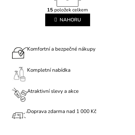
t
O
r
15
položek celkem
v
á
l
NAHORU
n
á
k
d
o
a
v
c
Komfortní a bezpečné nákupy
á
í
n
p
í
r
Kompletní nabídka
v
k
Atraktivní slevy a akce
y
v
ý
Doprava zdarma nad 1 000 Kč
p
i
s