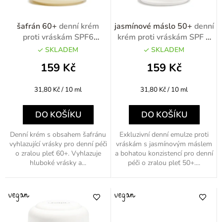
r
o
šafrán 60+
denní krém
jasmínové máslo 50+
denní
d
proti vráskám SPF6
krém proti vráskám SPF 6
rozjasňující 50ml
50ml
u
SKLADEM
SKLADEM
k
159 Kč
159 Kč
t
Měrná
Měrná
31,80 Kč / 10 ml
31,80 Kč / 10 ml
ů
cena:
cena:
DO KOŠÍKU
DO KOŠÍKU
Denní krém s obsahem šafránu
Exkluzivní denní emulze proti
vyhlazující vrásky pro denní péči
vráskám s jasmínovým máslem
o zralou pleť 60+. Vyhlazuje
a bohatou konzistencí pro denní
hluboké vrásky a...
péči o zralou pleť 50+....