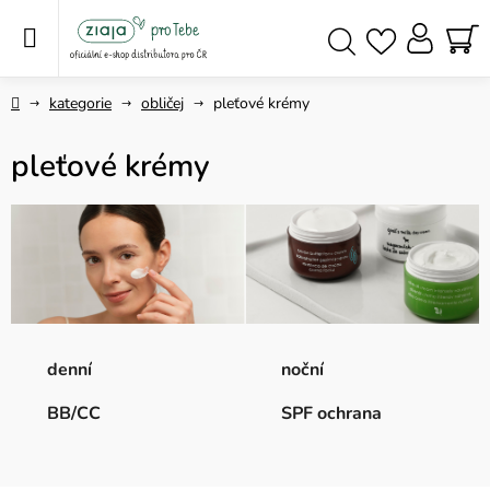
Přejít
na
obsah
NÁ
Hledat
KO
Domů
kategorie
obličej
pleťové krémy
pleťové krémy
denní
noční
BB/CC
SPF ochrana