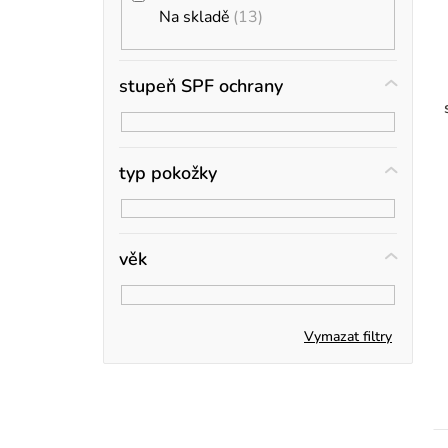
i
a
Na skladě
13
s
n
n
stupeň SPF ochrany
r
í
p
typ pokožky
a
n
věk
e
t
l
Vymazat filtry