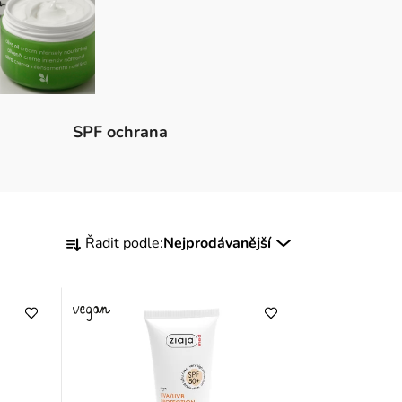
SPF ochrana
Ř
Řadit podle:
Nejprodávanější
a
z
e
n