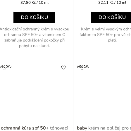
Měrná
Měrná
37,80 Kč / 10 ml
32,11 Kč / 10 ml
cena:
cena:
DO KOŠÍKU
DO KOŠÍKU
Antioxidační ochranný krém s vysokou
Krém s velmi vysokým och
ochranou SPF 50+ a vitamínem C
faktorem SPF 50+ pro všec
zabraňuje podráždění pokožky při
pleti.
pobytu na slunci.
ochranná kúra spf 50+
tónovací
baby
krém na obličej pro 