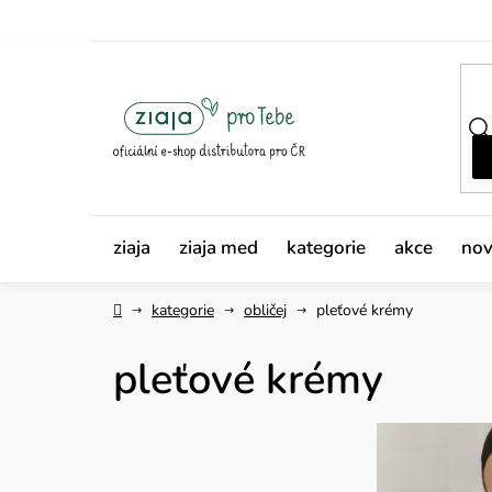
Přejít
na
obsah
ziaja
ziaja med
kategorie
akce
nov
Domů
kategorie
obličej
pleťové krémy
pleťové krémy