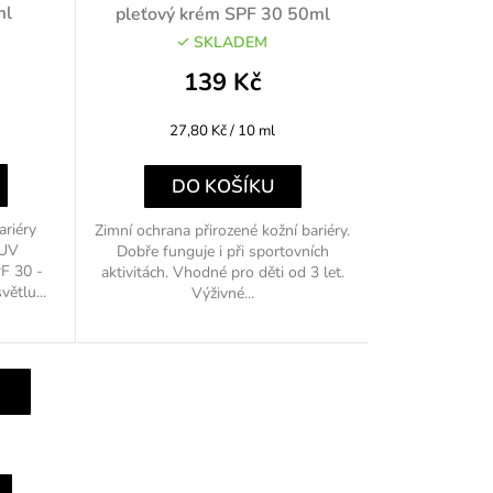
ml
pleťový krém SPF 30 50ml
SKLADEM
139 Kč
Měrná
27,80 Kč / 10 ml
cena:
DO KOŠÍKU
ariéry
Zimní ochrana přirozené kožní bariéry.
 UV
Dobře funguje i při sportovních
F 30 -
aktivitách. Vhodné pro děti od 3 let.
ětlu...
Výživné...