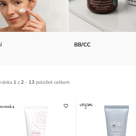
í
BB/CC
tránka
1
z
2
-
13
položek celkem
V
ý
p