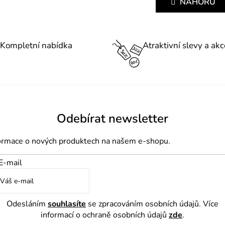
NAHORU
á
l
n
á
k
d
o
Kompletní nabídka
Atraktivní slevy a akc
a
v
á
c
n
í
í
p
r
Odebírat newsletter
v
k
formace o nových produktech na našem e-shopu.
y
E-mail
v
ý
p
Odesláním
souhlasíte
se zpracováním osobních údajů. Více
i
informací o ochraně osobních údajů
zde
.
s