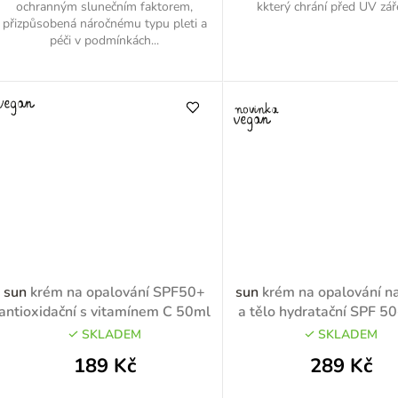
ochranným slunečním faktorem,
kkterý chrání před UV zář
přizpůsobená náročnému typu pleti a
péči v podmínkách...
sun
krém na opalování SPF50+
sun
krém na opalování na
antioxidační s vitamínem C 50ml
a tělo hydratační SPF 5
SKLADEM
SKLADEM
189 Kč
289 Kč