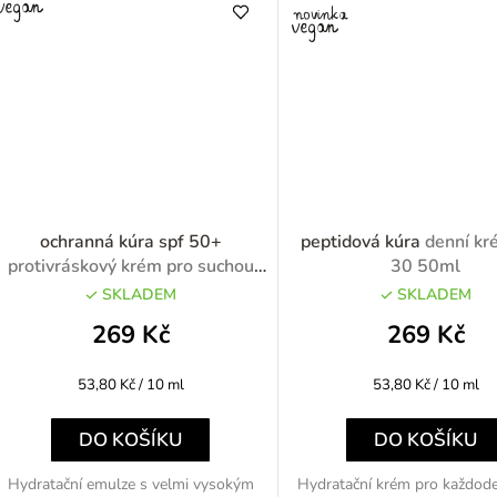
ochranná kúra spf 50+
peptidová kúra
denní k
protivráskový krém pro suchou
30 50ml
zralou pleť SPF 50+ 50ml
SKLADEM
SKLADEM
269 Kč
269 Kč
Měrná
Měrná
53,80 Kč / 10 ml
53,80 Kč / 10 ml
cena:
cena:
DO KOŠÍKU
DO KOŠÍKU
Hydratační emulze s velmi vysokým
Hydratační krém pro každode