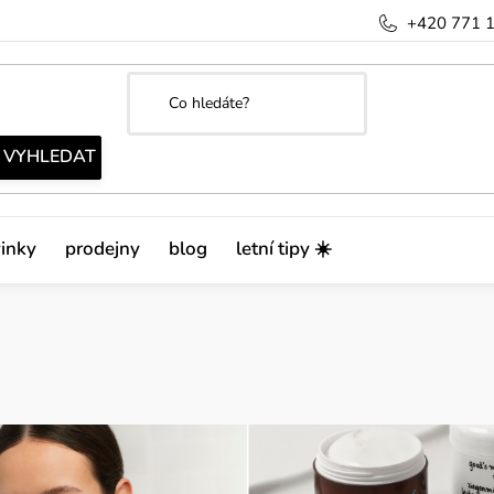
+420 771 
inky
prodejny
blog
letní tipy ☀️