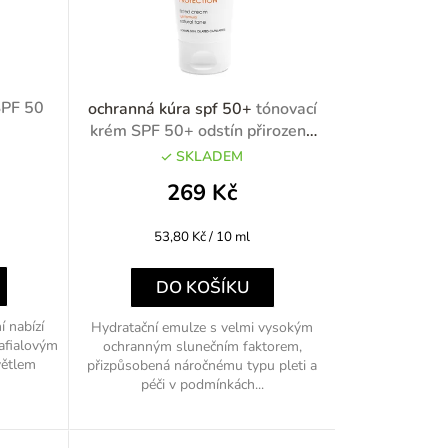
í
p
r
SPF 50
ochranná kúra spf 50+
tónovací
o
krém SPF 50+ odstín přirozený
50ml
SKLADEM
d
269 Kč
u
Měrná
53,80 Kč / 10 ml
k
cena:
t
DO KOŠÍKU
ů
 nabízí
Hydratační emulze s velmi vysokým
rafialovým
ochranným slunečním faktorem,
větlem
přizpůsobená náročnému typu pleti a
péči v podmínkách...