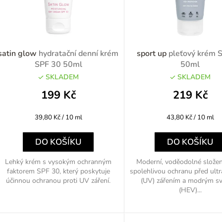
p
satin glow
hydratační denní krém
sport up
pleťový krém 
SPF 30 50ml
50ml
SKLADEM
SKLADEM
o
199 Kč
219 Kč
d
Měrná
Měrná
39,80 Kč / 10 ml
43,80 Kč / 10 ml
u
cena:
cena:
k
DO KOŠÍKU
DO KOŠÍKU
Lehký krém s vysokým ochranným
Moderní, voděodolné složení
faktorem SPF 30, který poskytuje
spolehlivou ochranu před ult
ů
účinnou ochranou proti UV záření.
(UV) zářením a modrým s
(HEV)...