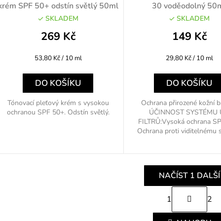
krém SPF 50+ odstín světlý 50ml
30 voděodolný 50
SKLADEM
SKLADEM
269 Kč
149 Kč
Měrná
Měrná
53,80 Kč / 10 ml
29,80 Kč / 10 ml
cena:
cena:
DO KOŠÍKU
DO KOŠÍKU
Tónovací pleťový krém s vysokou
Ochrana přirozené kožní b
ochranou SPF 50+. Odstín světlý.
ÚČINNOST SYSTÉMU
FILTRŮ:Vysoká ochrana SP
Ochrana proti viditelnému sv
NAČÍST 1 DALŠÍ
S
1
2
t
O
r
v