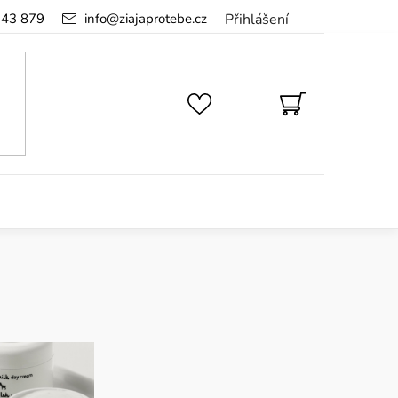
143 879
info
@
ziajaprotebe.cz
Přihlášení
NÁKUPNÍ
KOŠÍK