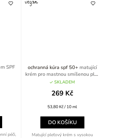
rém SPF
ochranná kúra spf 50+
matující
krém pro mastnou smíšenou pleť
SPF 50+ 50ml
SKLADEM
269 Kč
Měrná
53,80 Kč / 10 ml
cena:
DO KOŠÍKU
nní péči,
Matující pleťový krém s vysokou