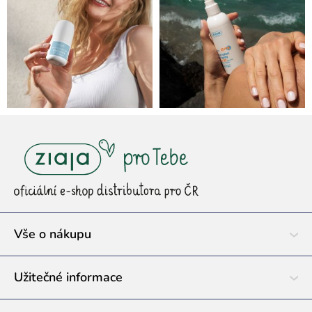
Z
á
p
a
t
í
Vše o nákupu
Užitečné informace