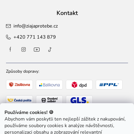
Kontakt
info
@
ziajaprotebe.cz
+420 771 143 879
Způsoby dopravy:
Používáme cookies! 🍪
Abychom vám poskytli ten nejlepší zážitek z nakupování,
Způsoby platby:
používáme soubory cookies k analýze návštěvnosti,
personalizaci obsahu a zobrazování relevantní