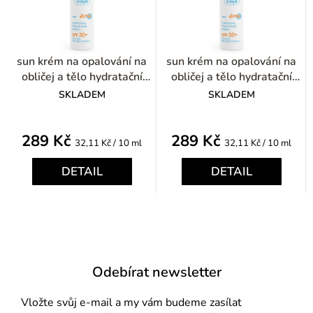
sun krém na opalování na
sun krém na opalování na
obličej a tělo hydratační
obličej a tělo hydratační
SPF 50+ 90ml
SPF 50+ 90ml
SKLADEM
SKLADEM
289 Kč
289 Kč
Měrná
Měrná
32,11 Kč / 10 ml
32,11 Kč / 10 ml
cena:
cena:
DETAIL
DETAIL
Odebírat newsletter
Vložte svůj e-mail a my vám budeme zasílat