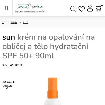
Přejít
na
obsah
NÁ
Hledat
KO
Domů
ziaja
sun
sun
krém na opalování na
obličej a tělo hydratační
SPF 50+ 90ml
Kód:
AS1018