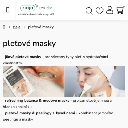
Přejít
na
obsah
NÁ
Hledat
KO
Domů
ziaja
pleťové masky
pleťové masky
jílové pleťové masky
- pro všechny typy pleti s hydratačními
vlastnostmi
refreshing balance & medové masky
- pro sametově jemnou a
hladkou pokožku
pleťové masky
& peelingy s kyselinami
- kombinace jemného
peelingu a masky