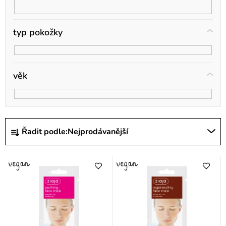
t
ů
typ pokožky
věk
Ř
Řadit podle:
Nejprodávanější
a
z
e
n
í
p