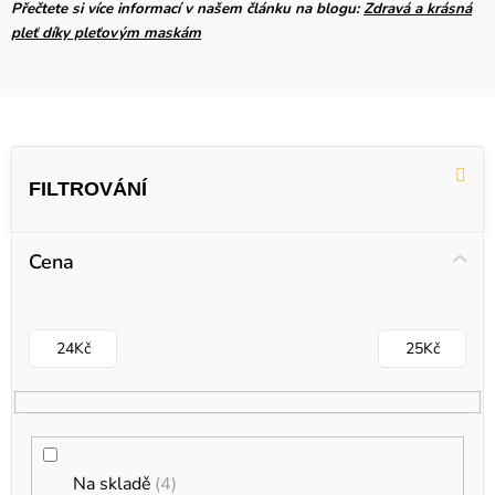
Přečtete si více informací v našem článku na blogu:
Zdravá a krásná
pleť díky pleťovým maskám
V
ý
p
i
Cena
s
p
r
24
Kč
25
Kč
o
d
u
k
Na skladě
4