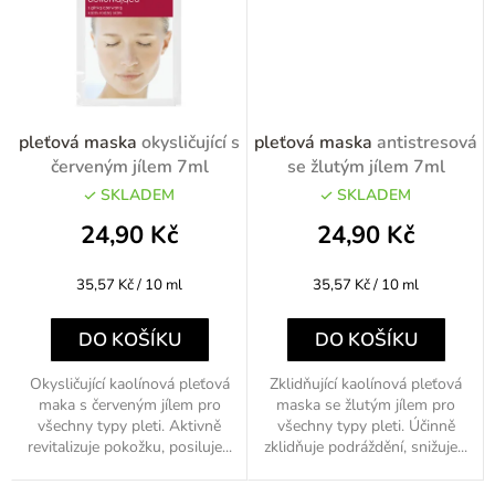
pleťová maska
okysličující s
pleťová maska
antistresová
červeným jílem 7ml
se žlutým jílem 7ml
SKLADEM
SKLADEM
24,90 Kč
24,90 Kč
Měrná
Měrná
35,57 Kč / 10 ml
35,57 Kč / 10 ml
cena:
cena:
DO KOŠÍKU
DO KOŠÍKU
Okysličující kaolínová pleťová
Zklidňující kaolínová pleťová
maka s červeným jílem pro
maska se žlutým jílem pro
všechny typy pleti. Aktivně
všechny typy pleti. Účinně
revitalizuje pokožku, posiluje...
zklidňuje podráždění, snižuje...