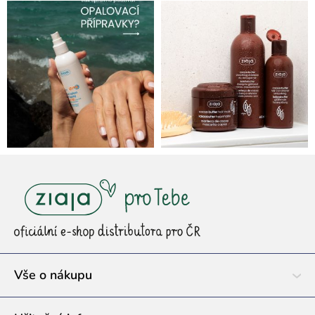
Z
á
p
a
t
í
Vše o nákupu