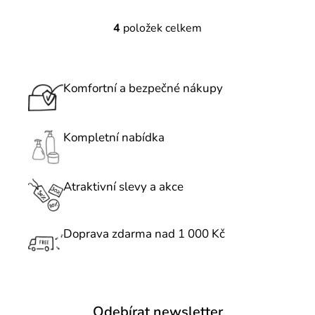
4
položek celkem
O
v
l
á
Komfortní a bezpečné nákupy
d
a
c
Kompletní nabídka
í
p
r
Atraktivní slevy a akce
v
k
Doprava zdarma nad 1 000 Kč
y
v
ý
p
i
Odebírat newsletter