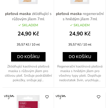
r
o
pleťová maska
zklidňující s
pleťová maska
regenerační
d
růžovým jílem 7ml
s hnědým jílem 7ml
u
SKLADEM
SKLADEM
k
24,90 Kč
24,90 Kč
t
Měrná
Měrná
35,57 Kč / 10 ml
35,57 Kč / 10 ml
ů
cena:
cena:
DO KOŠÍKU
DO KOŠÍKU
Zklidňující kaolínová pleťová
Regenerační kaolínová pleťová
maska s růžovým jílem pro
maska s hnědým jílem pro
citlivou pleť. Snižuje podráždění
všechny typy pleti. Doplňuje
pokožky, snižuje její...
nedostatek živin, urychluje...