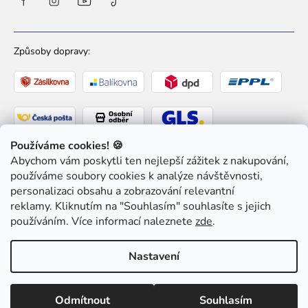
Způsoby dopravy:
Používáme cookies! 🍪
Abychom vám poskytli ten nejlepší zážitek z nakupování,
Způsoby platby:
používáme soubory cookies k analýze návštěvnosti,
personalizaci obsahu a zobrazování relevantní
reklamy. Kliknutím na "Souhlasím" souhlasíte s jejich
používáním. Více informací naleznete
zde
.
Copyright 2026
Ziaja pro Tebe
. Všechna práva
Nastavení
vyhrazena.
Upravit nastavení cookies
Odmítnout
Souhlasím
Vytvořil Shoptet