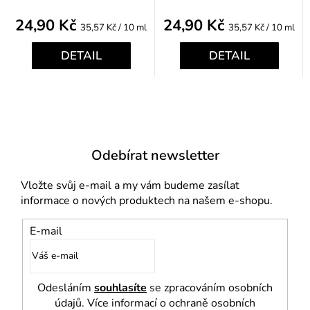
24,90 Kč
24,90 Kč
Měrná
Měrná
35,57 Kč / 10 ml
35,57 Kč / 10 ml
cena:
cena:
DETAIL
DETAIL
Odebírat newsletter
Vložte svůj e-mail a my vám budeme zasílat
informace o nových produktech na našem e-shopu.
E-mail
Odesláním
souhlasíte
se zpracováním osobních
údajů. Více informací o ochraně osobních