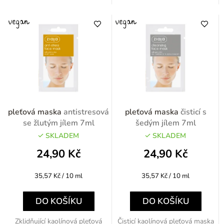
pleťová maska
antistresová
pleťová maska
čisticí s
se žlutým jílem 7ml
šedým jílem 7ml
SKLADEM
SKLADEM
24,90 Kč
24,90 Kč
Měrná
Měrná
35,57 Kč / 10 ml
35,57 Kč / 10 ml
cena:
cena:
DO KOŠÍKU
DO KOŠÍKU
Zklidňující kaolínová pleťová
Čisticí kaolínová pleťová maska