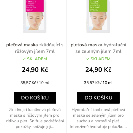
pleťová maska
zklidňující s
pleťová maska
hydratační
růžovým jílem 7ml
se zeleným jílem 7ml
SKLADEM
SKLADEM
24,90 Kč
24,90 Kč
Měrná
Měrná
35,57 Kč / 10 ml
35,57 Kč / 10 ml
cena:
cena:
DO KOŠÍKU
DO KOŠÍKU
Zklidňující kaolínová pleťová
Hydratační kaolínová pleťová
maska s růžovým jílem pro
maska se zeleným jílem pro
citlivou pleť. Snižuje podráždění
suchou a normální pleť.
pokožky, snižuje její...
Intenzivně hydratuje pokožku,...