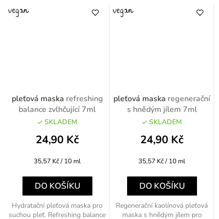
pleťová maska
refreshing
pleťová maska
regenerační
balance zvlhčující 7ml
s hnědým jílem 7ml
SKLADEM
SKLADEM
24,90 Kč
24,90 Kč
Měrná
Měrná
35,57 Kč / 10 ml
35,57 Kč / 10 ml
cena:
cena:
DO KOŠÍKU
DO KOŠÍKU
Hydratační pleťová maska pro
Regenerační kaolínová pleťová
suchou pleť. Refreshing balance
maska s hnědým jílem pro