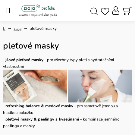
Přejít
na
obsah
NÁ
Hledat
KO
Domů
ziaja
pleťové masky
pleťové masky
jílové pleťové masky
- pro všechny typy pleti s hydratačními
vlastnostmi
refreshing balance & medové masky
- pro sametově jemnou a
hladkou pokožku
pleťové masky
& peelingy s kyselinami
- kombinace jemného
peelingu a masky