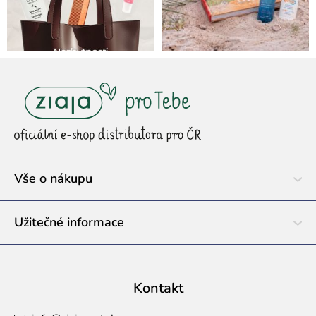
Z
á
p
a
t
í
Vše o nákupu
Užitečné informace
Kontakt