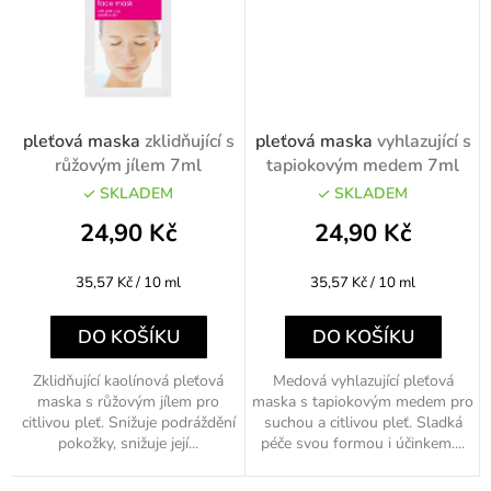
pleťová maska
zklidňující s
pleťová maska
vyhlazující s
růžovým jílem 7ml
tapiokovým medem 7ml
SKLADEM
SKLADEM
24,90 Kč
24,90 Kč
Měrná
Měrná
35,57 Kč / 10 ml
35,57 Kč / 10 ml
cena:
cena:
DO KOŠÍKU
DO KOŠÍKU
Zklidňující kaolínová pleťová
Medová vyhlazující pleťová
maska s růžovým jílem pro
maska s tapiokovým medem pro
citlivou pleť. Snižuje podráždění
suchou a citlivou pleť. Sladká
pokožky, snižuje její...
péče svou formou i účinkem....