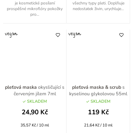
je kosmetické posílení
všechny typy pleti. Doplňuje
prospěšné mikroflóry pokožky
nedostatek živin, urychluje...
pro...
pleťová maska
okysličující s
pleťová maska & scrub
s
červeným jílem 7ml
kyselinou glykolovou 55ml
SKLADEM
SKLADEM
24,90 Kč
119 Kč
Měrná
Měrná
35,57 Kč / 10 ml
21,64 Kč / 10 ml
cena:
cena: