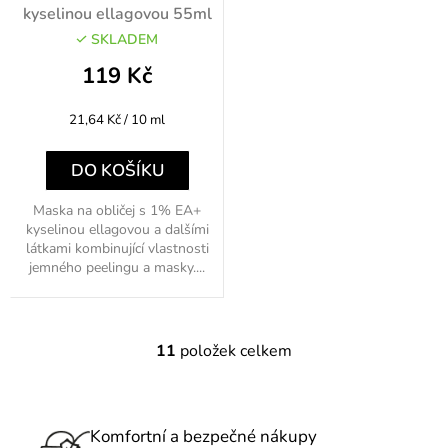
kyselinou ellagovou 55ml
SKLADEM
119 Kč
Měrná
21,64 Kč / 10 ml
cena:
DO KOŠÍKU
Maska na obličej s 1% EA+
kyselinou ellagovou a dalšími
látkami kombinující vlastnosti
jemného peelingu a masky....
11
položek celkem
O
v
l
á
Komfortní a bezpečné nákupy