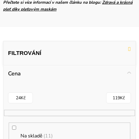
Přečtete si více informací v našem článku na blogu:
Zdravá a krásná
pleť díky pleťovým maskám
V
ý
p
i
Cena
s
p
r
24
Kč
119
Kč
o
d
u
k
Na skladě
11