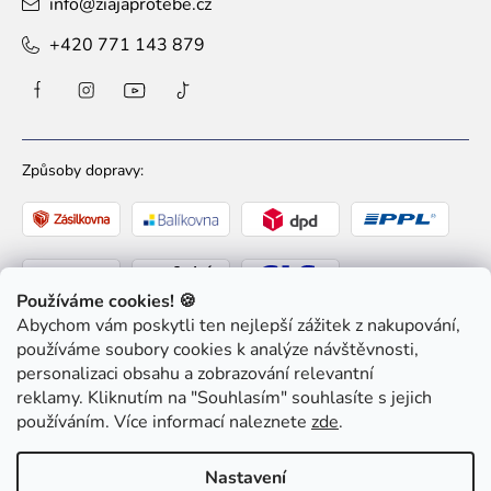
info
@
ziajaprotebe.cz
+420 771 143 879
Způsoby dopravy:
Používáme cookies! 🍪
Abychom vám poskytli ten nejlepší zážitek z nakupování,
Způsoby platby:
používáme soubory cookies k analýze návštěvnosti,
personalizaci obsahu a zobrazování relevantní
reklamy. Kliknutím na "Souhlasím" souhlasíte s jejich
používáním. Více informací naleznete
zde
.
Nastavení
Copyright 2026
Ziaja pro Tebe
. Všechna práva