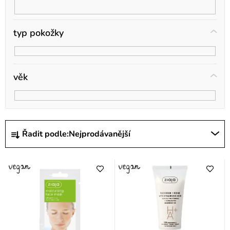
t
ů
typ pokožky
věk
Ř
Řadit podle:
Nejprodávanější
a
z
e
n
í
p