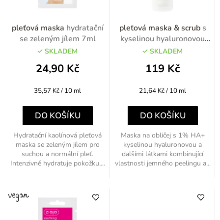
r
o
pleťová maska
hydratační
pleťová maska & scrub
s
d
se zeleným jílem 7ml
kyselinou hyaluronovou
55ml
u
SKLADEM
SKLADEM
k
24,90 Kč
119 Kč
t
Měrná
Měrná
35,57 Kč / 10 ml
21,64 Kč / 10 ml
ů
cena:
cena:
DO KOŠÍKU
DO KOŠÍKU
Hydratační kaolínová pleťová
Maska na obličej s 1% HA+
maska se zeleným jílem pro
kyselinou hyaluronovou a
suchou a normální pleť.
dalšími látkami kombinující
Intenzivně hydratuje pokožku,...
vlastnosti jemného peelingu a...