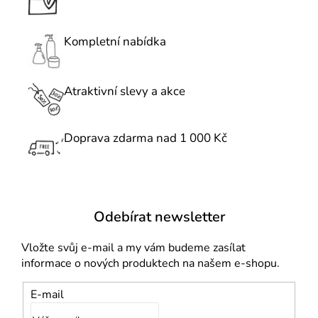
d
a
c
Kompletní nabídka
í
p
r
Atraktivní slevy a akce
v
k
Doprava zdarma nad 1 000 Kč
y
v
ý
p
i
Odebírat newsletter
s
u
Vložte svůj e-mail a my vám budeme zasílat
informace o nových produktech na našem e-shopu.
E-mail