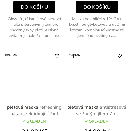
DO KOŠÍKU
DO KOŠÍKU
Okysličující kaolínová pleťová
Maska na obličej s 1% GA+
maka s červeným jílem pro
kyselinou glykolovou a dalšími
všechny typy pleti. Aktivně
látkami kombinující vlastnosti
revitalizuje pokožku, posiluje...
jemného peelingu a...
pleťová maska
refreshing
pleťová maska
antistresová
balance zklidňující 7ml
se žlutým jílem 7ml
SKLADEM
SKLADEM