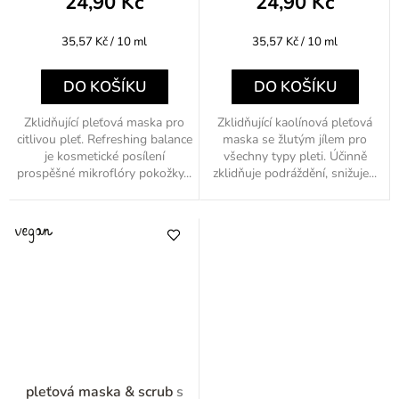
24,90 Kč
24,90 Kč
Měrná
Měrná
35,57 Kč / 10 ml
35,57 Kč / 10 ml
cena:
cena:
DO KOŠÍKU
DO KOŠÍKU
Zklidňující pleťová maska pro
Zklidňující kaolínová pleťová
citlivou pleť. Refreshing balance
maska se žlutým jílem pro
je kosmetické posílení
všechny typy pleti. Účinně
prospěšné mikroflóry pokožky...
zklidňuje podráždění, snižuje...
pleťová maska & scrub
s