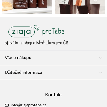
Z
á
p
a
t
í
Vše o nákupu
Užitečné informace
Kontakt
info
@
ziajaprotebe.cz