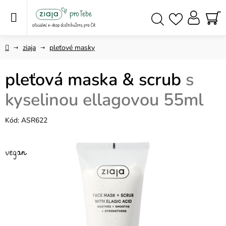
Přejít
na
obsah
NÁ
Hledat
KO
Domů
ziaja
pleťové masky
pleťová maska & scrub
s
kyselinou ellagovou 55ml
Kód:
ASR622