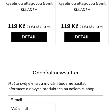
kyselinou ellagovou 55ml
kyselinou ellagovou 55ml
SKLADEM
SKLADEM
119 Kč
119 Kč
Měrná
Měrná
21,64 Kč / 10 ml
21,64 Kč / 10 ml
cena:
cena:
DETAIL
DETAIL
Odebírat newsletter
Vložte svůj e-mail a my vám budeme zasílat
informace o nových produktech na našem e-shopu.
E-mail