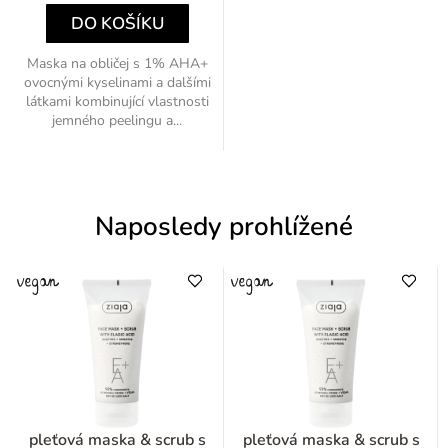
DO KOŠÍKU
Maska na obličej s 1% AHA+
ovocnými kyselinami a dalšími
látkami kombinující vlastnosti
jemného peelingu a...
Naposledy prohlížené
pleťová maska & scrub s
pleťová maska & scrub s