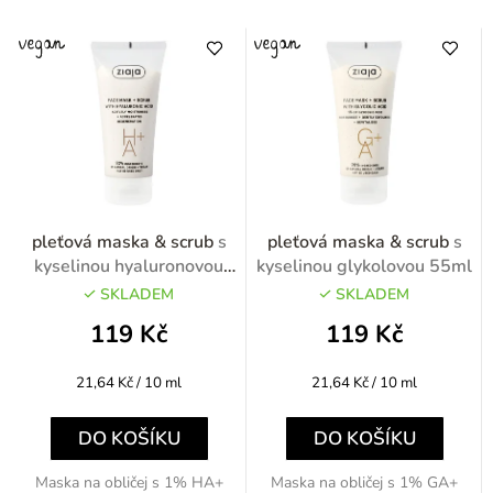
pleťová maska & scrub
s
pleťová maska & scrub
s
kyselinou hyaluronovou
kyselinou glykolovou 55ml
55ml
SKLADEM
SKLADEM
119 Kč
119 Kč
Měrná
Měrná
21,64 Kč / 10 ml
21,64 Kč / 10 ml
cena:
cena:
DO KOŠÍKU
DO KOŠÍKU
Maska na obličej s 1% HA+
Maska na obličej s 1% GA+