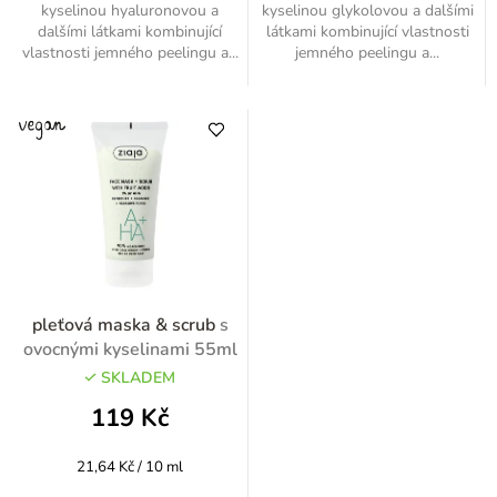
kyselinou hyaluronovou a
kyselinou glykolovou a dalšími
dalšími látkami kombinující
látkami kombinující vlastnosti
vlastnosti jemného peelingu a...
jemného peelingu a...
pleťová maska & scrub
s
ovocnými kyselinami 55ml
SKLADEM
119 Kč
Měrná
21,64 Kč / 10 ml
cena: