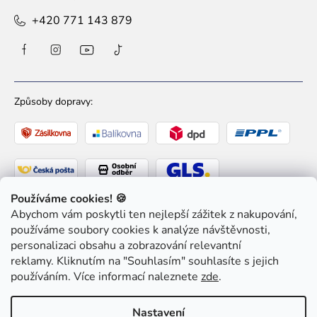
+420 771 143 879
Způsoby dopravy:
Používáme cookies! 🍪
Abychom vám poskytli ten nejlepší zážitek z nakupování,
Způsoby platby:
používáme soubory cookies k analýze návštěvnosti,
personalizaci obsahu a zobrazování relevantní
reklamy. Kliknutím na "Souhlasím" souhlasíte s jejich
používáním. Více informací naleznete
zde
.
Copyright 2026
Ziaja pro Tebe
. Všechna práva
Nastavení