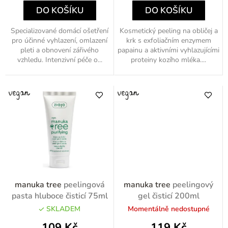
DO KOŠÍKU
DO KOŠÍKU
Specializované domácí ošetření
Kosmetický peeling na obličej a
pro účinné vyhlazení, omlazení
krk s exfoliačním enzymem
pleti a obnovení zářivého
papainu a aktivními vyhlazujícími
vzhledu. Intenzivní péče o...
proteiny kozího mléka....
manuka tree
peelingová
manuka tree
peelingový
pasta hluboce čisticí 75ml
gel čisticí 200ml
SKLADEM
Momentálně nedostupné
109 Kč
119 Kč