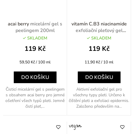
acai berry
micelární gel s
vitamín C.B3 niacinamide
peelingem 200ml
exfoliační pleťový gel
100ml
SKLADEM
SKLADEM
119 Kč
119 Kč
Měrná
Měrná
59,50 Kč / 100 ml
11,90 Kč / 10 ml
cena:
cena:
DO KOŠÍKU
DO KOŠÍKU
Čisticí micelární gel s peelingem
Aktivní exfoliační gel pro
s obsahem acai berry pro jemné
všechny typy pleti. Určeno k
ošetření všech typů pleti. Jemně
čištění pleti a exfoliaci epidermis.
čistí pleť,...
Založeno především na...