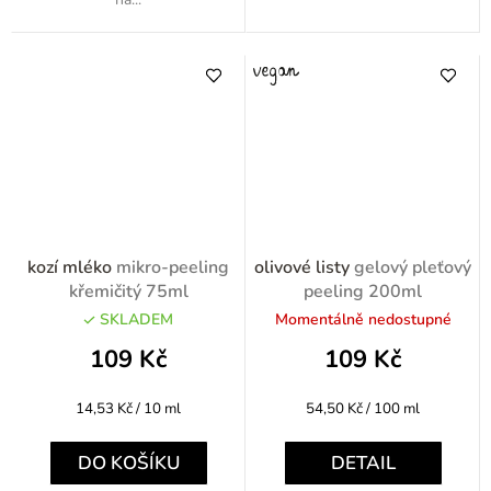
kozí mléko
mikro-peeling
olivové listy
gelový pleťový
křemičitý 75ml
peeling 200ml
SKLADEM
Momentálně nedostupné
109 Kč
109 Kč
Měrná
Měrná
14,53 Kč / 10 ml
54,50 Kč / 100 ml
cena:
cena:
DO KOŠÍKU
DETAIL