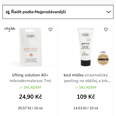
p
i
Ř
Řadit podle:
Nejprodávanější
s
a
p
z
r
e
o
n
d
í
u
p
k
r
t
o
lifting solution 40+
kozí mléko
enzymatický
ů
d
mikrodermabraze 7ml
peeling na obličej a krk
75ml
u
SKLADEM
SKLADEM
k
24,90 Kč
109 Kč
t
Měrná
Měrná
35,57 Kč / 10 ml
14,53 Kč / 10 ml
ů
cena:
cena: