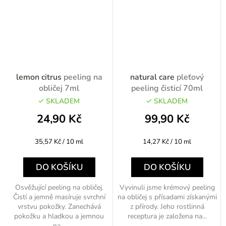
lemon citrus
peeling na
natural care
pleťový
obličej 7ml
peeling čisticí 70ml
SKLADEM
SKLADEM
24,90 Kč
99,90 Kč
Měrná
Měrná
35,57 Kč / 10 ml
14,27 Kč / 10 ml
cena:
cena:
DO KOŠÍKU
DO KOŠÍKU
Osvěžující peeling na obličej.
Vyvinuli jsme krémový peeling
Čistí a jemně masíruje svrchní
na obličej s přísadami získanými
vrstvu pokožky. Zanechává
z přírody. Jeho rostlinná
pokožku a hladkou a jemnou
receptura je založena na...
na...