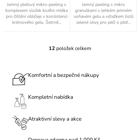
Jemný pleťový mikro-peeling s
Jemný peeling s mikro
komplexem složek kozího mléka
granulkami v lehkém jemném
pro čištění obličeje v konzistenci
voňavém gelu a výtažkem listů
krémového gelu. Šetrně...
zelené olivy pro péči o pleť...
12
položek celkem
O
v
l
á
Komfortní a bezpečné nákupy
d
a
c
Kompletní nabídka
í
p
r
Atraktivní slevy a akce
v
k
Doprava zdarma nad 1 000 Kč