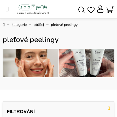
Přejít
na
obsah
NÁ
Hledat
KO
Domů
kategorie
obličej
pleťové peelingy
pleťové peelingy
V
ý