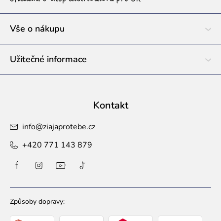
t
í
Vše o nákupu
Užitečné informace
Kontakt
info
@
ziajaprotebe.cz
+420 771 143 879
Způsoby dopravy: