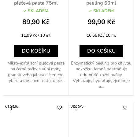
pleťová pasta 75ml
peeling 60ml
SKLADEM
SKLADEM
89,90 Kč
99,90 Kč
Měrná
Měrná
11,99 Kč / 10 ml
16,65 Kč / 10 ml
cena:
cena:
DO KOŠÍKU
DO KOŠÍKU
Mikro-exfoliační pleťová pasta
Enzymatický peeling pro citlivou
na černé tečky s vůní máty,
pokožku. Jemně odstraňuje
granátového jablka a černého
odumřelé kožní buňky.
rybízu a obsahem cistu, oleje...
Vyhlazuje, hydratuje, zjemňuje
a...