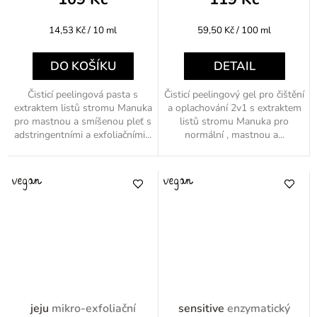
Měrná
Měrná
14,53 Kč / 10 ml
59,50 Kč / 100 ml
cena:
cena:
DO KOŠÍKU
DETAIL
Čisticí peelingová pasta s
Čisticí peelingový gel pro čištění
extraktem listů stromu Manuka
a oplachování 2v1 s extraktem
pro mastnou a smíšenou pleť s
listů stromu Manuka pro
adstringentními a exfoliačními...
normální , mastnou a...
jeju
mikro-exfoliační
sensitive
enzymatický