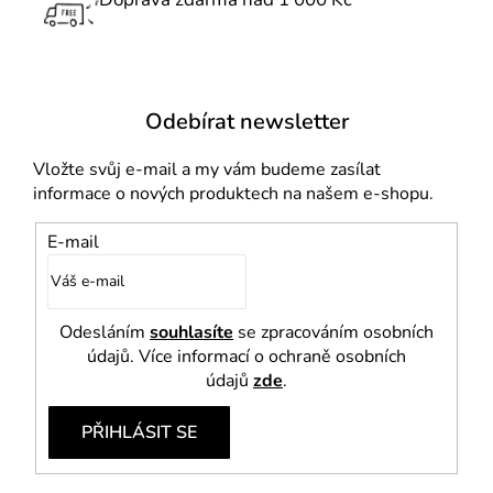
y
v
ý
p
i
Odebírat newsletter
s
u
Vložte svůj e-mail a my vám budeme zasílat
informace o nových produktech na našem e-shopu.
E-mail
Odesláním
souhlasíte
se zpracováním osobních
údajů. Více informací o ochraně osobních
údajů
zde
.
PŘIHLÁSIT SE