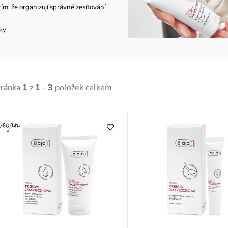
ím, že organizují správné zesíťování
ky
tránka
1
z
1
-
3
položek celkem
V
ý
p
p