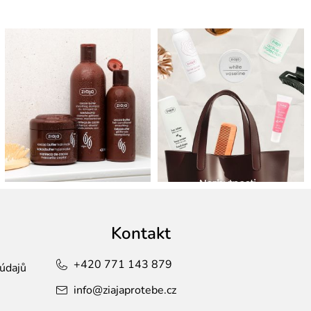
Kontakt
+420 771 143 879
údajů
info
@
ziajaprotebe.cz