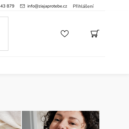
143 879
info
@
ziajaprotebe.cz
Přihlášení
NÁKUPNÍ
KOŠÍK