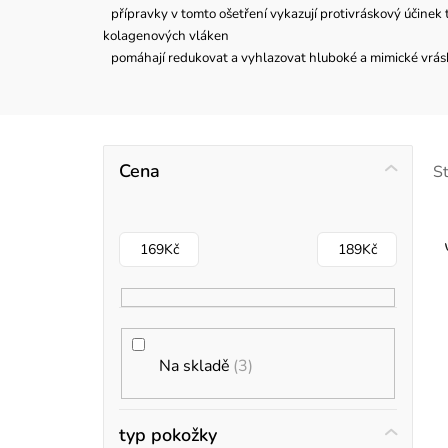
přípravky v tomto ošetření vykazují protivráskový účinek t
kolagenových vláken
pomáhají redukovat a vyhlazovat hluboké a mimické vrás
P
Cena
S
o
s
169
Kč
189
Kč
t
r
i
a
Na skladě
3
s
n
n
typ pokožky