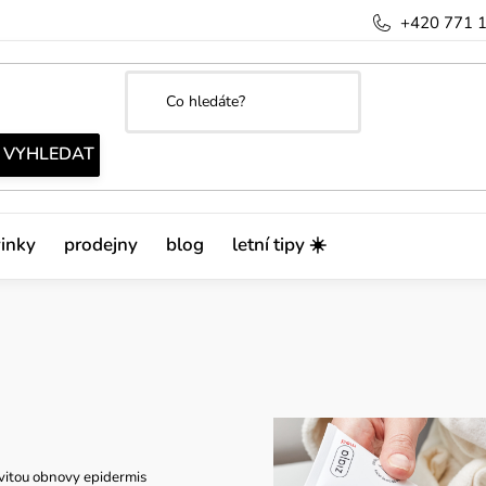
+420 771 
inky
prodejny
blog
letní tipy ☀️
ivitou obnovy epidermis