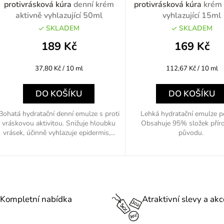
protivrásková kúra
denní krém
protivrásková kúra
krém 
aktivně vyhlazující 50ml
vyhlazující 15ml
SKLADEM
SKLADEM
o
189 Kč
169 Kč
d
Měrná
Měrná
37,80 Kč / 10 ml
112,67 Kč / 10 ml
u
cena:
cena:
k
DO KOŠÍKU
DO KOŠÍKU
Bohatá hydratační denní emulze s proti
Lehká hydratační emulze p
vráskovou aktivitou. Snižuje hloubku
Obsahuje 95% složek přír
ů
vrásek, účinně vyhlazuje epidermis,...
původu.
O
v
l
Kompletní nabídka
Atraktivní slevy a akc
á