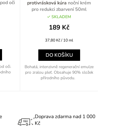
pod oči
protivrásková kúra
noční krém
o
pro redukci zbarvení 50ml
SKLADEM
d
189 Kč
u
Měrná
37,80 Kč / 10 ml
k
cena:
t
DO KOŠÍKU
ů
od oči.
Bohatá, intenzivně regenerační emulze
odního
pro zralou pleť. Obsahuje 90% složek
přírodního původu.
e
Doprava zdarma nad 1 000
Kč