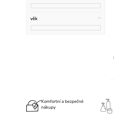
r
í
p
věk
a
n
e
t
l
Komfortní a bezpečné
nákupy