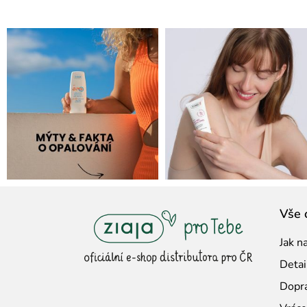
Z
Vše 
á
Jak n
p
Detai
a
Dopra