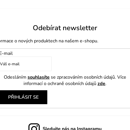
d
a
c
í
Odebírat newsletter
p
formace o nových produktech na našem e-shopu.
r
v
E-mail
k
y
v
Odesláním
souhlasíte
se zpracováním osobních údajů. Více
ý
informací o ochraně osobních údajů
zde
.
p
PŘIHLÁSIT SE
i
s
u
Sledujte nás na Instagramu