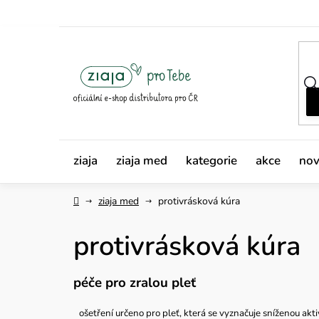
Přejít
na
obsah
ziaja
ziaja med
kategorie
akce
nov
Domů
ziaja med
protivrásková kúra
protivrásková kúra
péče pro zralou pleť
ošetření určeno pro pleť, která se vyznačuje sníženou akt