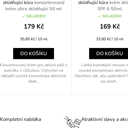
zklidňující kúra
koncentrovaný
zklidňující kúra
krém zkli
krém ultra zklidňující 50 ml
SPF 6 50ml
SKLADEM
SKLADEM
o
179 Kč
169 Kč
d
Měrná
Měrná
35,80 Kč / 10 ml
33,80 Kč / 10 ml
u
cena:
cena:
k
DO KOŠÍKU
DO KOŠÍKU
Koncentrovaný krém pro aktivní péči o
Lehká hydratační emulze n
pokožku s růžovkou. Vytvořen na
vysoké koncentrace aktivníc
ů
základě vysoké koncentrace aktivních
Navrženo tak, aby optimálně 
látek...
na všech...
O
v
l
Kompletní nabídka
Atraktivní slevy a akc