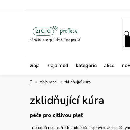
Přejít
na
obsah
ziaja
ziaja med
kategorie
akce
nov
Domů
ziaja med
zklidňující kúra
zklidňující kúra
péče pro citlivou pleť
doporučeno u kožních problémů spojených se souběžnými 