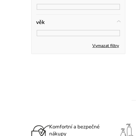
r
í
p
věk
a
n
Vymazat filtry
e
t
l
Komfortní a bezpečné
nákupy