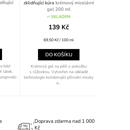
dňující
zklidňující kúra
krémový micelární
o
gel 200 ml
SKLADEM
d
139 Kč
u
Měrná
69,50 Kč / 100 ml
k
cena:
t
DO KOŠÍKU
ů
a bázi
Krémový gel na péči o pokožku
h látek.
s růžovkou. Vytvořen na základě
fungovalo
technologie kombinující přírodní micely
a...
e
Doprava zdarma nad 1 000
Kč