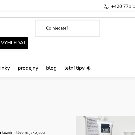
+420 771 
inky
prodejny
blog
letní tipy ☀️
kožními lézemi, jako jsou