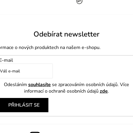
á
d
a
c
í
Odebírat newsletter
p
formace o nových produktech na našem e-shopu.
r
v
E-mail
k
y
v
Odesláním
souhlasíte
se zpracováním osobních údajů. Více
ý
informací o ochraně osobních údajů
zde
.
p
PŘIHLÁSIT SE
i
s
u