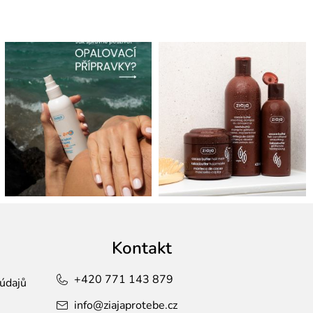
Kontakt
+420 771 143 879
údajů
info
@
ziajaprotebe.cz