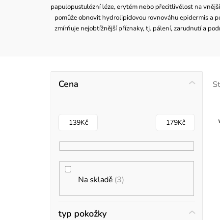
papulopustulózní léze, erytém nebo přecitlivělost na vnější
pomůže obnovit hydrolipidovou rovnováhu epidermis a pos
zmírňuje nejobtížnější příznaky, tj. pálení, zarudnutí a po
P
Cena
S
o
s
139
Kč
179
Kč
t
r
i
a
Na skladě
3
s
n
n
typ pokožky