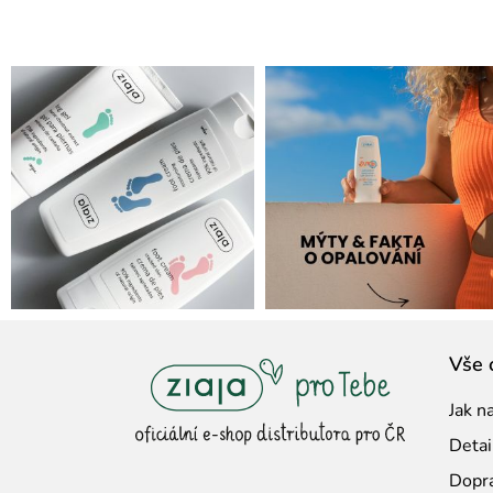
Z
Vše 
á
Jak n
p
Detai
a
Dopra