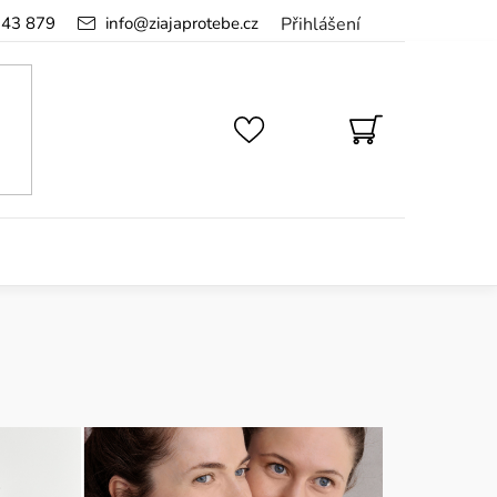
143 879
info
@
ziajaprotebe.cz
Přihlášení
NÁKUPNÍ
KOŠÍK