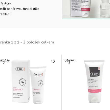
 faktory
ílit bariérovou funkci kůže
dráždění
tránka
1
z
1
-
3
položek celkem
V
ý
p
p