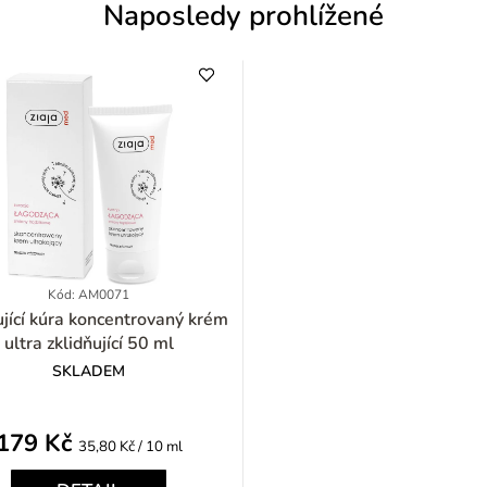
Naposledy prohlížené
Kód: AM0071
ra koncentrovaný krém
ultra zklidňující 50 ml
SKLADEM
179 Kč
Měrná
35,80 Kč / 10 ml
cena: