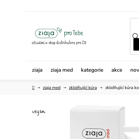
Přejít
na
obsah
ziaja
ziaja med
kategorie
akce
nov
Domů
ziaja med
zklidňující kúra
zklidňující kúra
ko