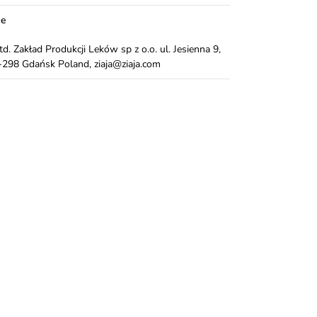
ce
Ltd. Zakład Produkcji Leków sp z o.o. ul. Jesienna 9,
298 Gdańsk Poland, ziaja@ziaja.com