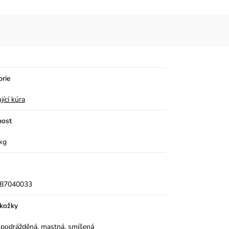
orie
jící kúra
ost
kg
87040033
okožky
á, podrážděná
,
mastná, smíšená