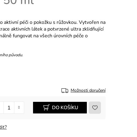
í 50 ml
 aktivní péči o pokožku s růžovkou. Vytvořen na
ace aktivních látek a potvrzené ultra zklidňující
imálně fungovat na všech úrovních péče o
dního původu.
Možnosti doručení
DO KOŠÍKU
it?