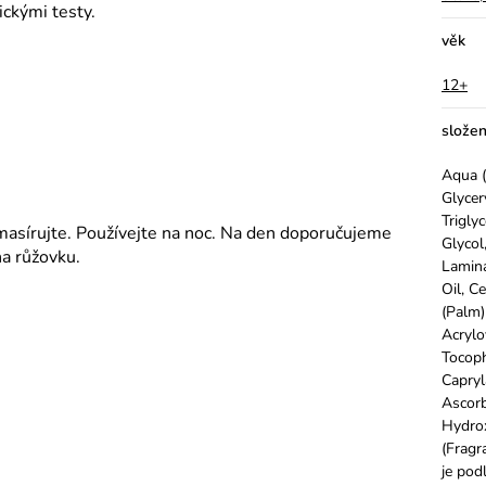
ckými testy.
věk
12+
složen
Aqua (
Glycer
Trigly
asírujte. Používejte na noc. Na den doporučujeme
Glycol
na růžovku.
Lamina
Oil, C
(Palm)
Acrylo
Tocoph
Capryl
Ascorb
Hydro
(Fragr
je pod