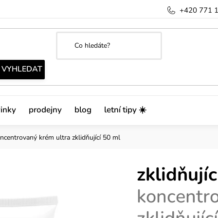
+420 771 
inky
prodejny
blog
letní tipy ☀️
ncentrovaný krém ultra zklidňující 50 ml
zklidňujíc
koncentro