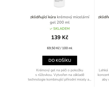
zklidňující kúra
krémový micelární
zklidň
gel 200 ml
SKLADEM
139 Kč
Měrná
69,50 Kč / 100 ml
cena:
DO KOŠÍKU
Krémový gel na péči o pokožku
Lehká 
s růžovkou. Vytvořen na základě
koncent
technologie kombinující přírodní micely a...
aby 