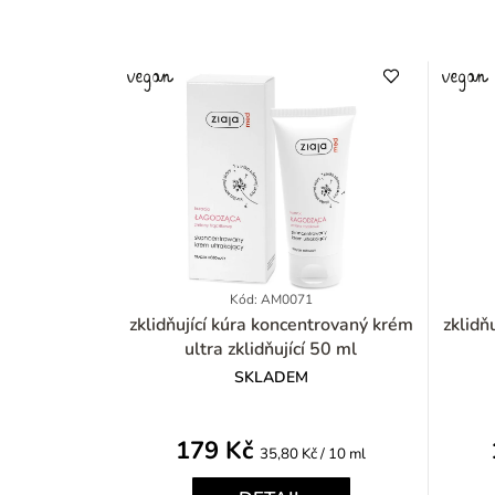
Kód: AM0071
zklidňující kúra koncentrovaný krém
zklidňující kú
ultra zklidňující 50 ml
SKLADEM
179 Kč
Měrná
35,80 Kč / 10 ml
cena: