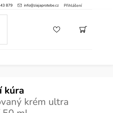
143 879
info
@
ziajaprotebe.cz
Přihlášení
NÁKUPNÍ
KOŠÍK
í kúra
vaný krém ultra