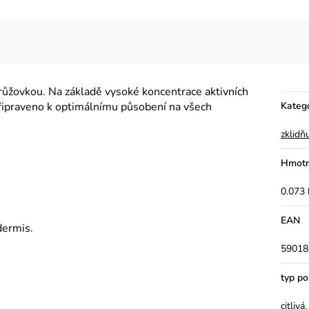
 růžovkou. Na základě vysoké koncentrace aktivních
 Připraveno k optimálnímu působení na všech
Kateg
zklidňu
Hmotn
0.073 
EAN
idermis.
59018
typ p
citliv