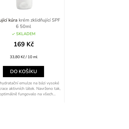
ující kúra
krém zklidňující SPF
6 50ml
SKLADEM
169 Kč
Měrná
33,80 Kč / 10 ml
cena:
DO KOŠÍKU
hydratační emulze na bázi vysoké
race aktivních látek. Navrženo tak,
optimálně fungovalo na všech...