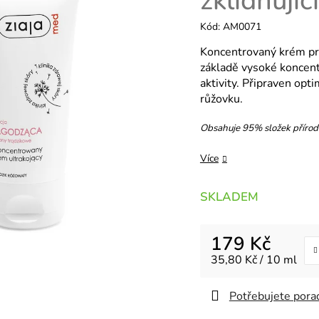
zklidňujíc
Kód:
AM0071
Koncentrovaný krém pro
základě vysoké koncentr
aktivity. Připraven opt
růžovku.
Obsahuje 95% složek příro
Více
SKLADEM
179 Kč
Měrná cena:
35,80 Kč / 10 ml
Potřebujete porad