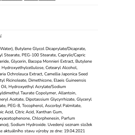
í
Water), Butylene Glycol Dicaprylate/Dicaprate,
yl Stearate, PEG-100 Stearate, Caprylic/Capric
ceride, Glycerin, Bacopa Monnieri Extract, Butylene
, Hydroxyethylcellulose, Cetearyl Alcohol,
ria Ochroleuca Extract, Camellia Japonica Seed
etyl Ricinoleate, Dimethicone, Elaeis Guineensis
 Oil, Hydroxyethyl Acrylate/Sodium
yldimethyl Taurate Copolymer, Allantoin,
eryl Acetate, Dipotassium Glycyrrhizate, Glyceryl
ate, PEG-8, Tocopherol, Ascorbyl Palmitate,
ic Acid, Citric Acid, Xanthan Gum,
xyacetophenone, Chlorphenesin, Parfum
ance), Sodium Hydroxide. Uvedený seznam složek
le aktuálního stavu výroby ze dne: 19.04.2021