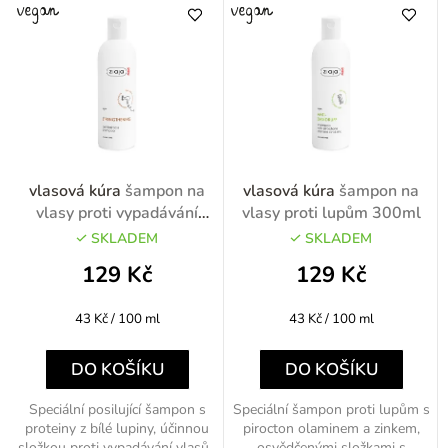
vlasová kúra
šampon na
vlasová kúra
šampon na
vlasy proti vypadávání
vlasy proti lupům 300ml
vlasů 300ml
SKLADEM
SKLADEM
129 Kč
129 Kč
Měrná
Měrná
43 Kč / 100 ml
43 Kč / 100 ml
cena:
cena:
DO KOŠÍKU
DO KOŠÍKU
Speciální posilující šampon s
Speciální šampon proti lupům s
proteiny z bílé lupiny, účinnou
pirocton olaminem a zinkem,
složkou proti vypadávání vlasů.
osvědčenými složkami s