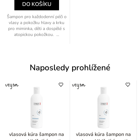
DO KOŠÍKU
Šampon pro každodenní péči o
vlasy a pokožku hlavy a krku
pro miminka, děti a dospělé s
atopickou pokožkou. ...
Naposledy prohlížené
vlasová kúra šampon na
vlasová kúra šampon na