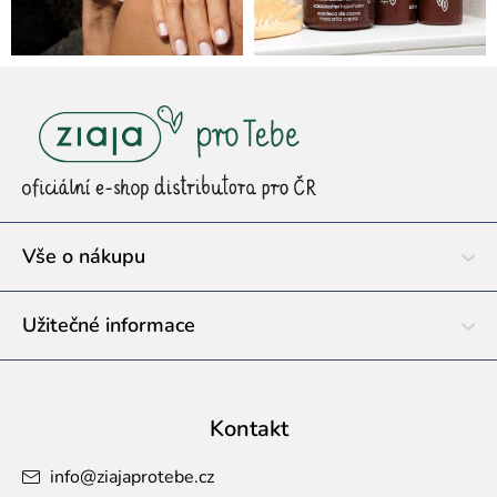
Z
á
p
a
t
í
Vše o nákupu
Užitečné informace
Kontakt
info
@
ziajaprotebe.cz