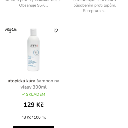
Obsahuje 95%...
působením proti lupům.
Receptura s...
atopická kúra
šampon na
vlasy 300ml
SKLADEM
129 Kč
Měrná
43 Kč / 100 ml
cena: