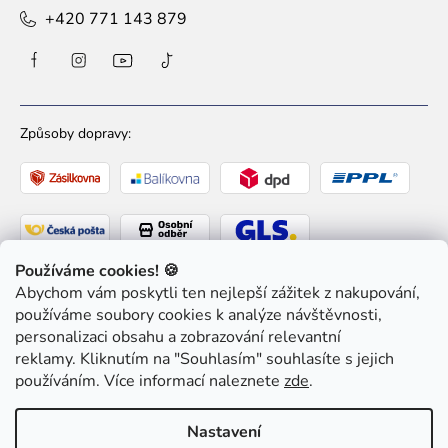
+420 771 143 879
Způsoby dopravy:
Používáme cookies! 🍪
Abychom vám poskytli ten nejlepší zážitek z nakupování,
Způsoby platby:
používáme soubory cookies k analýze návštěvnosti,
personalizaci obsahu a zobrazování relevantní
reklamy. Kliknutím na "Souhlasím" souhlasíte s jejich
používáním. Více informací naleznete
zde
.
Copyright 2026
Ziaja pro Tebe
. Všechna práva
Nastavení
vyhrazena.
Upravit nastavení cookies