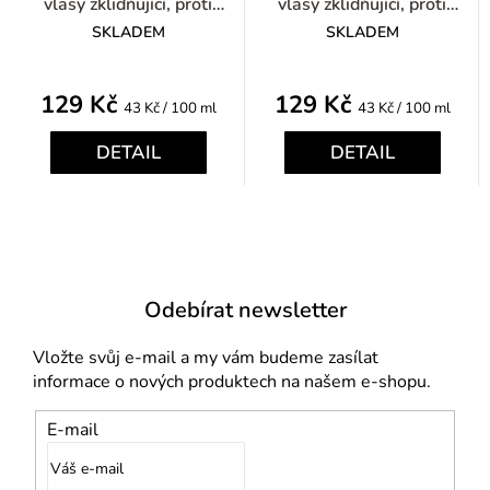
vlasy zklidňující, proti
vlasy zklidňující, proti
svědění 300ml
svědění 300ml
SKLADEM
SKLADEM
129 Kč
129 Kč
Měrná
Měrná
43 Kč / 100 ml
43 Kč / 100 ml
cena:
cena:
DETAIL
DETAIL
Odebírat newsletter
Vložte svůj e-mail a my vám budeme zasílat
informace o nových produktech na našem e-shopu.
E-mail