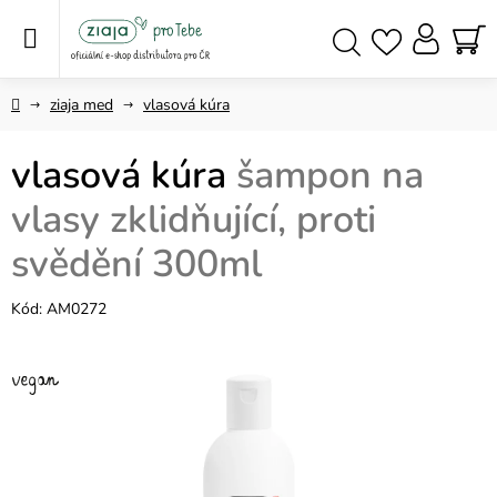
Přejít
na
obsah
NÁ
Hledat
KO
Domů
ziaja med
vlasová kúra
vlasová kúra
šampon na
vlasy zklidňující, proti
svědění 300ml
Kód:
AM0272