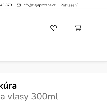
143 879
info
@
ziajaprotebe.cz
Přihlášení
NÁKUPNÍ
KOŠÍK
kúra
a vlasy 300ml