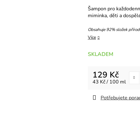
Šampon pro každodenní 
miminka, děti a dospěl
Obsahuje 92% složek přírod
Více
SKLADEM
129 Kč
Měrná cena:
43 Kč / 100 ml
Potřebujete porad