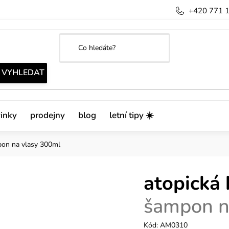
+420 771 
inky
prodejny
blog
letní tipy ☀️
on na vlasy 300ml
atopická 
šampon n
Kód:
AM0310