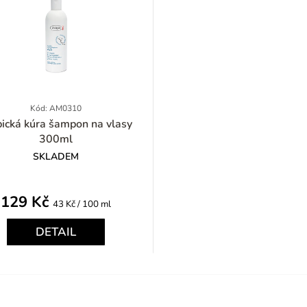
Kód: AM0310
 kúra šampon na vlasy
300ml
SKLADEM
129 Kč
Měrná
43 Kč / 100 ml
cena:
DETAIL