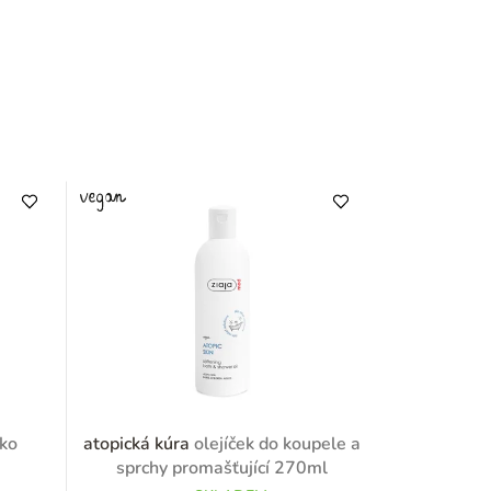
éko
atopická kúra
olejíček do koupele a
sprchy promašťující 270ml