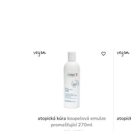
atopická kúra
koupelová emulze
atopic
promašťující 270ml