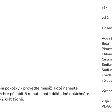
věk
od 1.m
složen
Aqua (
Betain
Piroct
Chlori
Cerami
Sodium
Sodium
Uveden
výroby
ění pokožky - proveďte masáž. Poté naneste
výrob
echte působit 5 minut a poté důkladně opláchněte.
-2 krát týdně.
Ziaja 
PL-80-