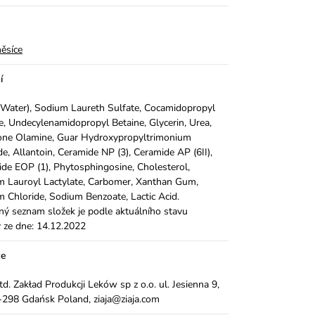
ěsíce
í
Water), Sodium Laureth Sulfate, Cocamidopropyl
e, Undecylenamidopropyl Betaine, Glycerin, Urea,
one Olamine, Guar Hydroxypropyltrimonium
de, Allantoin, Ceramide NP (3), Ceramide AP (6II),
de EOP (1), Phytosphingosine, Cholesterol,
 Lauroyl Lactylate, Carbomer, Xanthan Gum,
 Chloride, Sodium Benzoate, Lactic Acid.
ý seznam složek je podle aktuálního stavu
 ze dne: 14.12.2022
ce
Ltd. Zakład Produkcji Leków sp z o.o. ul. Jesienna 9,
298 Gdańsk Poland, ziaja@ziaja.com