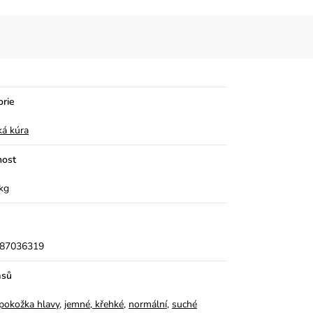
orie
ká kúra
ost
kg
87036319
asů
á pokožka hlavy
,
jemné, křehké
,
normální
,
suché