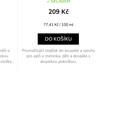
SKLADEM
209 Kč
Měrná
77,41 Kč / 100 ml
cena:
DO KOŠÍKU
péči o
Promašťující olejíček do koupele a sprchy
ickou
pro péči o miminka, děti a dospělé s
ložky...
atopickou pokožkou.