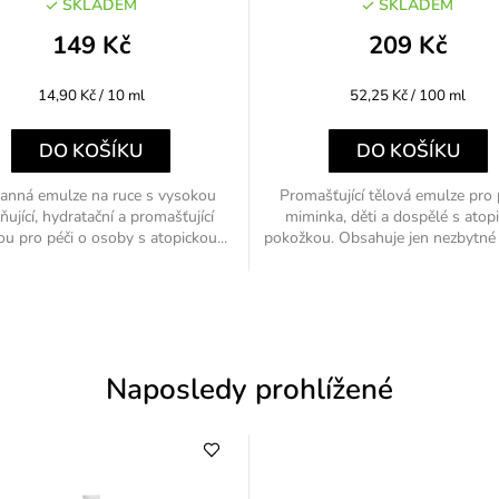
SKLADEM
SKLADEM
149 Kč
209 Kč
Měrná
Měrná
14,90 Kč / 10 ml
52,25 Kč / 100 ml
cena:
cena:
DO KOŠÍKU
DO KOŠÍKU
anná emulze na ruce s vysokou
Promašťující tělová emulze pro 
dňující, hydratační a promašťující
miminka, děti a dospělé s atop
tou pro péči o osoby s atopickou...
pokožkou. Obsahuje jen nezbytné s
Naposledy prohlížené