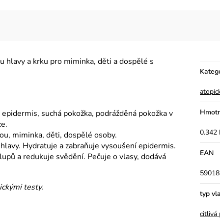
 hlavy a krku pro miminka, děti a dospělé s
Kateg
atopic
Hmotn
 epidermis, suchá pokožka, podrážděná pokožka v
ce.
0.342 
, miminka, děti, dospělé osoby.
hlavy. Hydratuje a zabraňuje vysoušení epidermis.
EAN
lupů a redukuje svědění. Pečuje o vlasy, dodává
59018
ckými testy.
typ vl
citliv