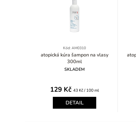
Kód: AM0310
atopická kúra šampon na vlasy
atopická
300ml
SKLADEM
129 Kč
Měrná
43 Kč / 100 ml
cena:
DETAIL