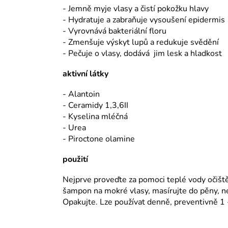
- Jemně myje vlasy a čistí pokožku hlavy
- Hydratuje a zabraňuje vysoušení epidermis
- Vyrovnává bakteriální floru
- Zmenšuje výskyt lupů a redukuje svědění
- Pečuje o vlasy, dodává jim lesk a hladkost
aktivní látky
- Alantoin
- Ceramidy 1,3,6II
- Kyselina mléčná
- Urea
- Piroctone olamine
použití
Nejprve proveďte za pomoci teplé vody očišt
šampon na mokré vlasy, masírujte do pěny, n
Opakujte. Lze používat denně, preventivně 1 