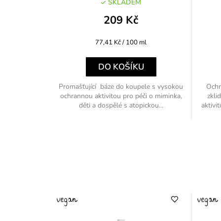
SKLADEM
209 Kč
Měrná
77,41 Kč / 100 ml
cena:
DO KOŠÍKU
Promašťující báze do koupele s vysokou
Ochr
ochrannou aktivitou pro péči o miminka,
zkli
děti a dospělé s atopickou...
aktivi