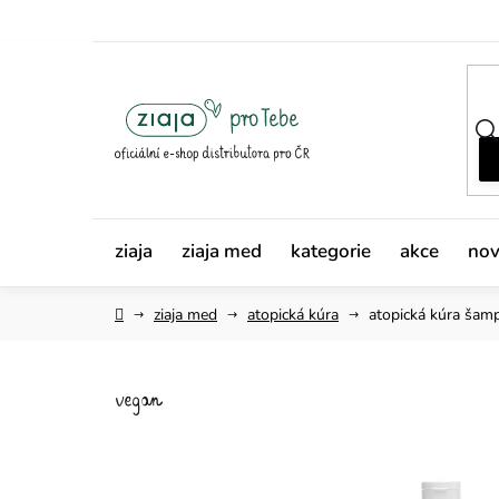
Přejít
na
obsah
ziaja
ziaja med
kategorie
akce
nov
Domů
ziaja med
atopická kúra
atopická kúra
šamp