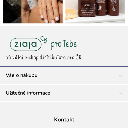
Z
á
p
a
t
í
Vše o nákupu
Užitečné informace
Kontakt