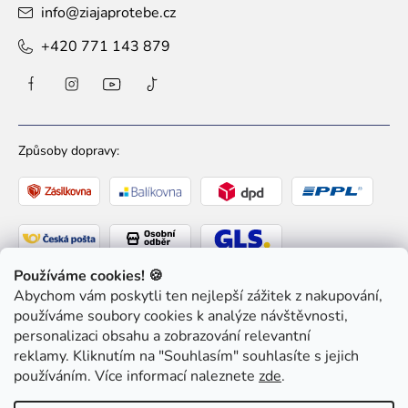
info
@
ziajaprotebe.cz
+420 771 143 879
Způsoby dopravy:
Používáme cookies! 🍪
Abychom vám poskytli ten nejlepší zážitek z nakupování,
Způsoby platby:
používáme soubory cookies k analýze návštěvnosti,
personalizaci obsahu a zobrazování relevantní
reklamy. Kliknutím na "Souhlasím" souhlasíte s jejich
používáním. Více informací naleznete
zde
.