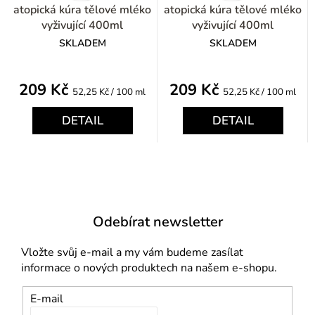
atopická kúra tělové mléko
atopická kúra tělové mléko
vyživující 400ml
vyživující 400ml
SKLADEM
SKLADEM
209 Kč
209 Kč
Měrná
Měrná
52,25 Kč / 100 ml
52,25 Kč / 100 ml
cena:
cena:
DETAIL
DETAIL
Odebírat newsletter
Vložte svůj e-mail a my vám budeme zasílat
informace o nových produktech na našem e-shopu.
E-mail