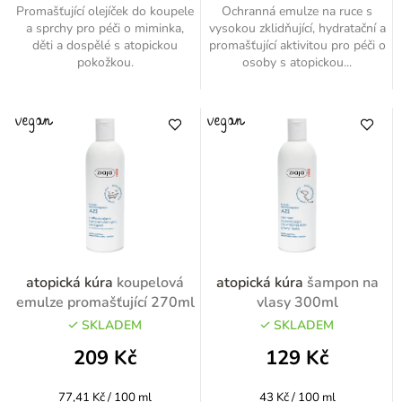
Promašťující olejíček do koupele
Ochranná emulze na ruce s
a sprchy pro péči o miminka,
vysokou zklidňující, hydratační a
děti a dospělé s atopickou
promašťující aktivitou pro péči o
pokožkou.
osoby s atopickou...
atopická kúra
koupelová
atopická kúra
šampon na
emulze promašťující 270ml
vlasy 300ml
SKLADEM
SKLADEM
209 Kč
129 Kč
Měrná
Měrná
77,41 Kč / 100 ml
43 Kč / 100 ml