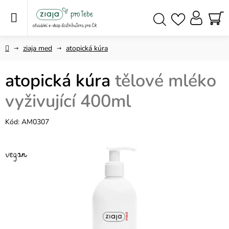
Přejít
na
obsah
NÁ
Hledat
KO
Domů
ziaja med
atopická kúra
atopická kúra
tělové mléko
vyživující 400ml
Kód:
AM0307