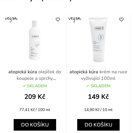
atopická kúra
olejíček do
atopická kúra
krém na ruce
koupele a sprchy
vyživující 100ml
promašťující 270ml
SKLADEM
SKLADEM
209 Kč
149 Kč
Měrná
Měrná
77,41 Kč / 100 ml
14,90 Kč / 10 ml
cena:
cena:
DO KOŠÍKU
DO KOŠÍKU