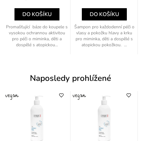
cena:
cena:
DO KOŠÍKU
DO KOŠÍKU
Promašťující báze do koupele s
Šampon pro každodenní péči o
vysokou ochrannou aktivitou
vlasy a pokožku hlavy a krku
pro péči o miminka, děti a
pro miminka, děti a dospělé s
dospělé s atopickou...
atopickou pokožkou. ...
Naposledy prohlížené