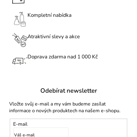
a
c
Kompletní nabídka
í
p
r
Atraktivní slevy a akce
v
k
Doprava zdarma nad 1 000 Kč
y
v
ý
p
i
Odebírat newsletter
s
u
Vložte svůj e-mail a my vám budeme zasílat
informace o nových produktech na našem e-shopu.
E-mail