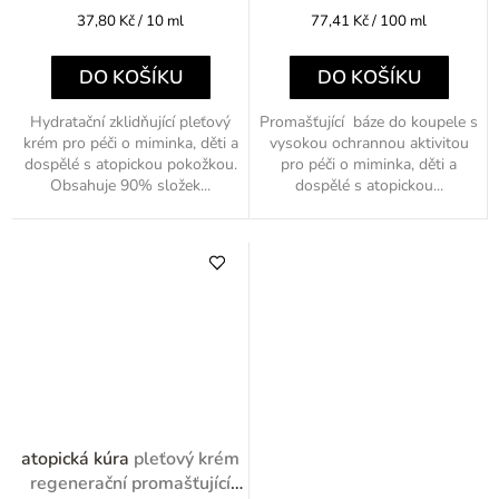
Měrná
Měrná
37,80 Kč / 10 ml
77,41 Kč / 100 ml
cena:
cena:
DO KOŠÍKU
DO KOŠÍKU
Hydratační zklidňující pleťový
Promašťující báze do koupele s
krém pro péči o miminka, děti a
vysokou ochrannou aktivitou
dospělé s atopickou pokožkou.
pro péči o miminka, děti a
Obsahuje 90% složek...
dospělé s atopickou...
atopická kúra
pleťový krém
regenerační promašťující