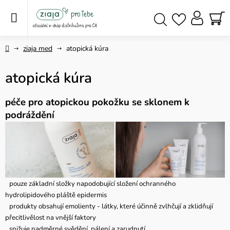
Přejít
na
obsah
NÁ
Hledat
KO
Domů
ziaja med
atopická kúra
atopická kúra
péče pro atopickou pokožku se sklonem k
podráždění
pouze základní složky napodobující složení ochranného
hydrolipidového pláště epidermis
produkty obsahují emolienty - látky, které účinně zvlhčují a zklidňují
přecitlivělost na vnější faktory
snižuje nadměrné svědění, pálení a zarudnutí