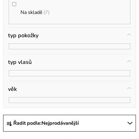
u
k
Na skladě
7
t
ů
typ pokožky
typ vlasů
věk
Ř
Řadit podle:
Nejprodávanější
a
z