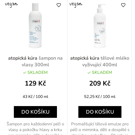
e
n
í
p
r
o
atopická kúra
šampon na
atopická kúra
tělové mléko
d
vlasy 300ml
vyživující 400ml
u
SKLADEM
SKLADEM
k
129 Kč
209 Kč
t
Měrná
Měrná
43 Kč / 100 ml
52,25 Kč / 100 ml
ů
cena:
cena:
DO KOŠÍKU
DO KOŠÍKU
Šampon pro každodenní péči o
Promašťující tělová emulze pro
vlasy a pokožku hlavy a krku
péči o miminka, děti a dospělé s