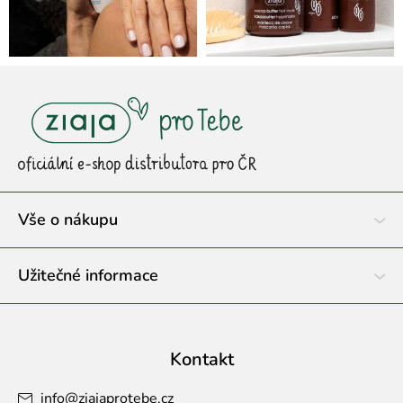
Z
á
p
a
t
í
Vše o nákupu
Užitečné informace
Kontakt
info
@
ziajaprotebe.cz