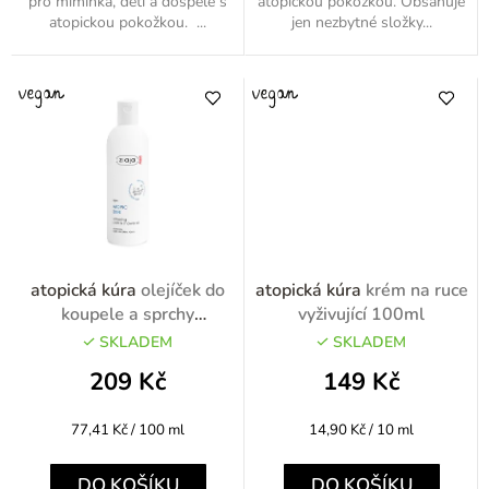
pro miminka, děti a dospělé s
atopickou pokožkou. Obsahuje
atopickou pokožkou. ...
jen nezbytné složky...
atopická kúra
olejíček do
atopická kúra
krém na ruce
koupele a sprchy
vyživující 100ml
promašťující 270ml
SKLADEM
SKLADEM
209 Kč
149 Kč
Měrná
Měrná
77,41 Kč / 100 ml
14,90 Kč / 10 ml
cena:
cena:
DO KOŠÍKU
DO KOŠÍKU