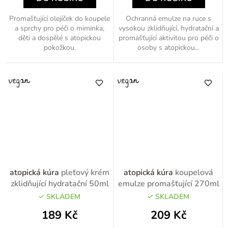
Promašťující olejíček do koupele
Ochranná emulze na ruce s
a sprchy pro péči o miminka,
vysokou zklidňující, hydratační a
děti a dospělé s atopickou
promašťující aktivitou pro péči o
pokožkou.
osoby s atopickou...
atopická kúra
pleťový krém
atopická kúra
koupelová
zklidňující hydratační 50ml
emulze promašťující 270ml
SKLADEM
SKLADEM
189 Kč
209 Kč