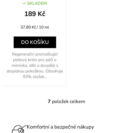
50ml
SKLADEM
189 Kč
Měrná
37,80 Kč / 10 ml
cena:
DO KOŠÍKU
Regenerační promaštující
pleťový krém pro péči o
miminka, děti a dospělé s
atopickou pokožkou. Obsahuje
93% složek...
7
položek celkem
O
v
l
á
Komfortní a bezpečné nákupy
d