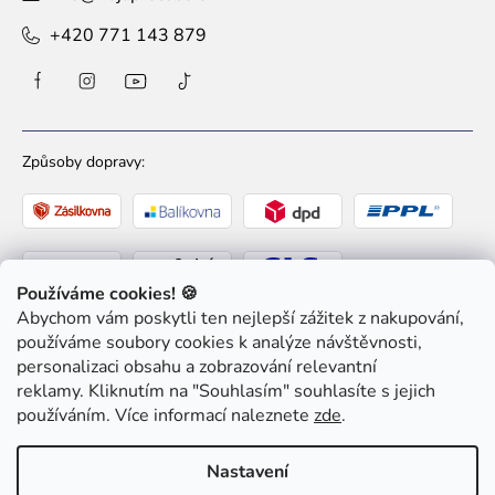
+420 771 143 879
Způsoby dopravy:
Používáme cookies! 🍪
Abychom vám poskytli ten nejlepší zážitek z nakupování,
Způsoby platby:
používáme soubory cookies k analýze návštěvnosti,
personalizaci obsahu a zobrazování relevantní
reklamy. Kliknutím na "Souhlasím" souhlasíte s jejich
používáním. Více informací naleznete
zde
.
Nastavení
Copyright 2026
Ziaja pro Tebe
. Všechna práva