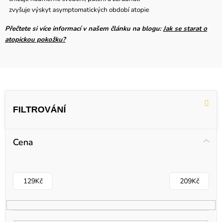
zvyšuje výskyt asymptomatických období atopie
Přečtete si více informací v našem článku na blogu:
Jak se starat o
atopickou pokožku?
V
ý
p
i
Cena
s
p
r
129
Kč
209
Kč
o
d