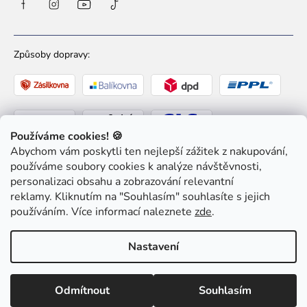
Způsoby dopravy:
Používáme cookies! 🍪
Abychom vám poskytli ten nejlepší zážitek z nakupování,
Způsoby platby:
používáme soubory cookies k analýze návštěvnosti,
personalizaci obsahu a zobrazování relevantní
reklamy. Kliknutím na "Souhlasím" souhlasíte s jejich
používáním. Více informací naleznete
zde
.
Nastavení
Copyright 2026
Ziaja pro Tebe
. Všechna práva
vyhrazena.
Upravit nastavení cookies
Odmítnout
Souhlasím
Shoptet
|
mime digital