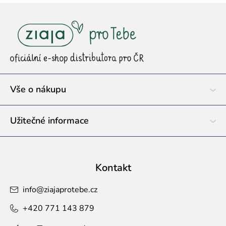
Z
á
p
a
t
í
Vše o nákupu
Užitečné informace
Kontakt
info
@
ziajaprotebe.cz
+420 771 143 879