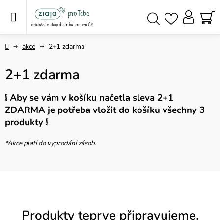
Přejít
na
obsah
NÁ
Hledat
KO
Domů
akce
2+1 zdarma
2+1 zdarma
❕ Aby se vám v košíku načetla sleva 2+1
ZDARMA je potřeba vložit do košíku všechny 3
produkty ❕
*Akce platí do vyprodání zásob.
Produkty teprve připravujeme.