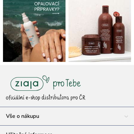
Z
á
p
a
t
í
Vše o nákupu