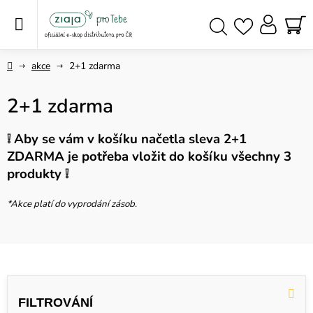
Přejít
na
obsah
NÁ
Hledat
KO
Domů
akce
2+1 zdarma
2+1 zdarma
❕ Aby se vám v košíku načetla sleva 2+1
ZDARMA je potřeba vložit do košíku všechny 3
produkty ❕
*Akce platí do vyprodání zásob.
V
ý