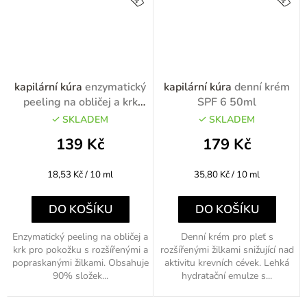
kapilární kúra
enzymatický
kapilární kúra
denní krém
peeling na obličej a krk
SPF 6 50ml
75ml
SKLADEM
SKLADEM
139 Kč
179 Kč
Měrná
Měrná
18,53 Kč / 10 ml
35,80 Kč / 10 ml
cena:
cena:
DO KOŠÍKU
DO KOŠÍKU
Enzymatický peeling na obličej a
Denní krém pro pleť s
krk pro pokožku s rozšířenými a
rozšířenými žilkami snižující nad
popraskanými žilkami. Obsahuje
aktivitu krevních cévek. Lehká
90% složek...
hydratační emulze s...