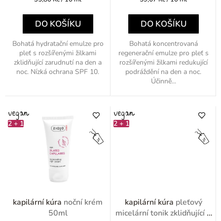
ů
cena:
cena:
DO KOŠÍKU
DO KOŠÍKU
Bohatá hydratační emulze pro
Bohatá koncentrovaná
pleť s rozšířenými žilkami
regenerační emulze pro pleť s
zklidňující zarudnutí na den a
rozšířenými žilkami redukující
noc. Nízká ochrana SPF 10.
podráždění na den a noc.
Účinně...
2 + 1
2 + 1
kapilární kúra
noční krém
kapilární kúra
pleťový
50ml
micelární tonik zklidňující a