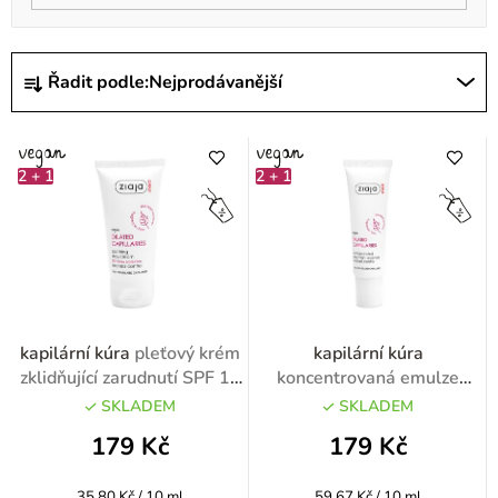
Ř
Řadit podle:
Nejprodávanější
a
z
e
2 + 1
2 + 1
n
í
p
r
o
kapilární kúra
pleťový krém
kapilární kúra
d
zklidňující zarudnutí SPF 10
koncentrovaná emulze
50ml
redukující podráždění na
u
SKLADEM
SKLADEM
den a noc 30ml
k
179 Kč
179 Kč
t
Měrná
Měrná
35,80 Kč / 10 ml
59,67 Kč / 10 ml