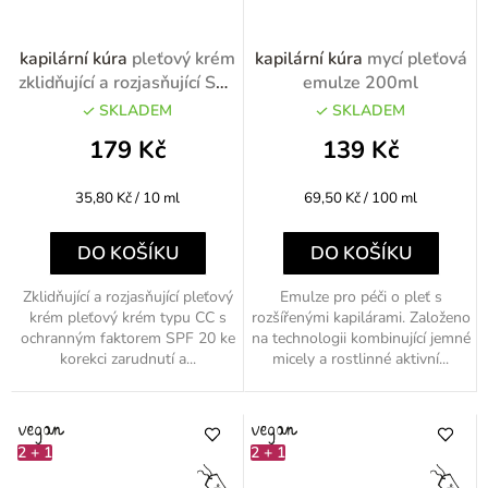
kapilární kúra
pleťový krém
kapilární kúra
mycí pleťová
zklidňující a rozjasňující SPF
emulze 200ml
20 50ml
SKLADEM
SKLADEM
179 Kč
139 Kč
Měrná
Měrná
35,80 Kč / 10 ml
69,50 Kč / 100 ml
cena:
cena:
DO KOŠÍKU
DO KOŠÍKU
Zklidňující a rozjasňující pleťový
Emulze pro péči o pleť s
krém pleťový krém typu CC s
rozšířenými kapilárami. Založeno
ochranným faktorem SPF 20 ke
na technologii kombinující jemné
korekci zarudnutí a...
micely a rostlinné aktivní...
2 + 1
2 + 1