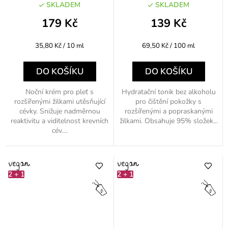
posilující 200ml
SKLADEM
SKLADEM
179 Kč
139 Kč
Měrná
Měrná
35,80 Kč / 10 ml
69,50 Kč / 100 ml
cena:
cena:
DO KOŠÍKU
DO KOŠÍKU
Noční krém pro pleť s
Hydratační tonik bez alkoholu
rozšířenými žilkami utěsňující
pro čištění pokožky s
cévky. Snižuje nadměrnou
rozšířenými a popraskanými
reaktivitu a viditelnost krevních
žilkami. Obsahuje 95% složek...
cév....
2 + 1
2 + 1