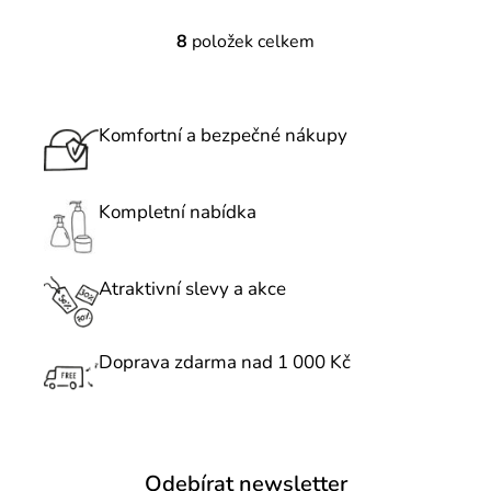
8
položek celkem
O
v
l
á
Komfortní a bezpečné nákupy
d
a
c
Kompletní nabídka
í
p
r
Atraktivní slevy a akce
v
k
Doprava zdarma nad 1 000 Kč
y
v
ý
p
i
Odebírat newsletter