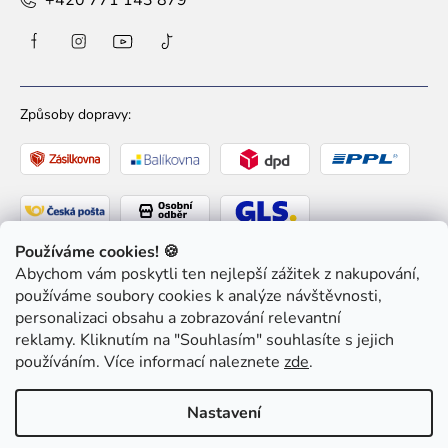
+420 771 143 879
Způsoby dopravy:
Používáme cookies! 🍪
Abychom vám poskytli ten nejlepší zážitek z nakupování,
Způsoby platby:
používáme soubory cookies k analýze návštěvnosti,
personalizaci obsahu a zobrazování relevantní
reklamy. Kliknutím na "Souhlasím" souhlasíte s jejich
používáním. Více informací naleznete
zde
.
Copyright 2026
Ziaja pro Tebe
. Všechna práva
Nastavení
vyhrazena.
Upravit nastavení cookies