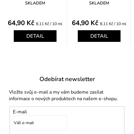
SKLADEM
SKLADEM
64,90 Kč
64,90 Kč
Měrná
Měrná
8,11 Kč / 10 ml
8,11 Kč / 10 ml
cena:
cena:
DETAIL
DETAIL
Odebírat newsletter
Vložte svůj e-mail a my vám budeme zasílat
informace o nových produktech na našem e-shopu.
E-mail