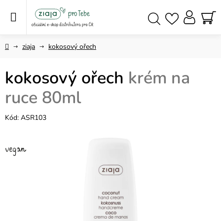
Přejít
na
obsah
NÁ
Hledat
KO
Domů
ziaja
kokosový ořech
kokosový ořech
krém na
ruce 80ml
Kód:
ASR103