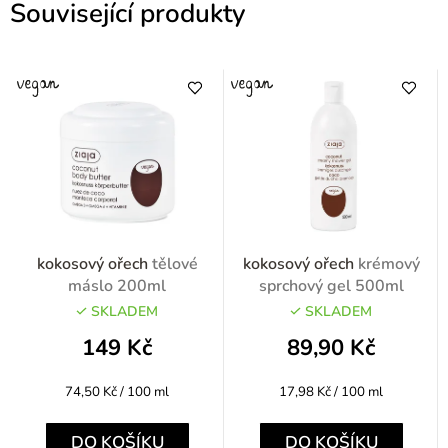
Související produkty
kokosový ořech
tělové
kokosový ořech
krémový
máslo 200ml
sprchový gel 500ml
SKLADEM
SKLADEM
149 Kč
89,90 Kč
Měrná
Měrná
74,50 Kč / 100 ml
17,98 Kč / 100 ml
cena:
cena:
DO KOŠÍKU
DO KOŠÍKU