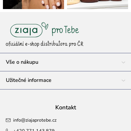
Z
á
p
a
t
í
Vše o nákupu
Užitečné informace
Kontakt
info
@
ziajaprotebe.cz