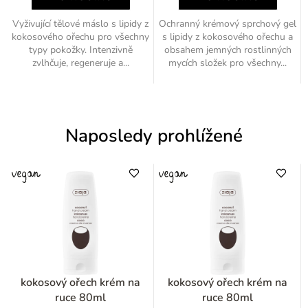
Vyživující tělové máslo s lipidy z
Ochranný krémový sprchový gel
kokosového ořechu pro všechny
s lipidy z kokosového ořechu a
typy pokožky. Intenzivně
obsahem jemných rostlinných
zvlhčuje, regeneruje a...
mycích složek pro všechny...
Naposledy prohlížené
kokosový ořech krém na
kokosový ořech krém na
ruce 80ml
ruce 80ml