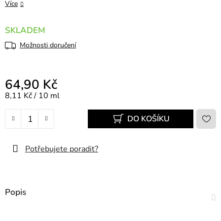
Více
SKLADEM
Možnosti doručení
64,90 Kč
Měrná cena:
8,11 Kč / 10 ml
DO KOŠÍKU
Potřebujete poradit?
Popis