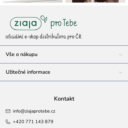
Z
á
p
a
t
í
Vše o nákupu
Užitečné informace
Kontakt
info
@
ziajaprotebe.cz
+420 771 143 879