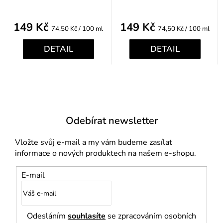
149 Kč
149 Kč
Měrná
Měrná
74,50 Kč / 100 ml
74,50 Kč / 100 ml
cena:
cena:
DETAIL
DETAIL
Odebírat newsletter
Vložte svůj e-mail a my vám budeme zasílat
informace o nových produktech na našem e-shopu.
E-mail
Odesláním
souhlasíte
se zpracováním osobních