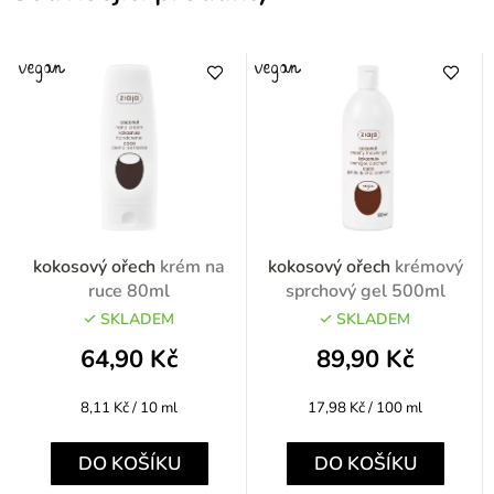
kokosový ořech
krém na
kokosový ořech
krémový
ruce 80ml
sprchový gel 500ml
SKLADEM
SKLADEM
64,90 Kč
89,90 Kč
Měrná
Měrná
8,11 Kč / 10 ml
17,98 Kč / 100 ml
cena:
cena:
DO KOŠÍKU
DO KOŠÍKU