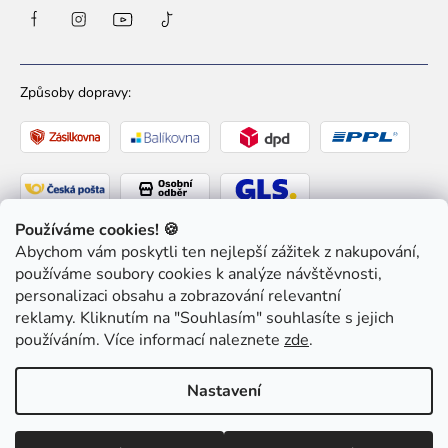
Způsoby dopravy:
Používáme cookies! 🍪
Abychom vám poskytli ten nejlepší zážitek z nakupování,
Způsoby platby:
používáme soubory cookies k analýze návštěvnosti,
personalizaci obsahu a zobrazování relevantní
reklamy. Kliknutím na "Souhlasím" souhlasíte s jejich
používáním. Více informací naleznete
zde
.
Copyright 2026
Ziaja pro Tebe
. Všechna práva
Nastavení
vyhrazena.
Upravit nastavení cookies