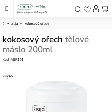
Přejít
na
obsah
NÁ
Hledat
KO
Domů
ziaja
kokosový ořech
kokosový ořech
tělové
máslo 200ml
Kód:
ASR101