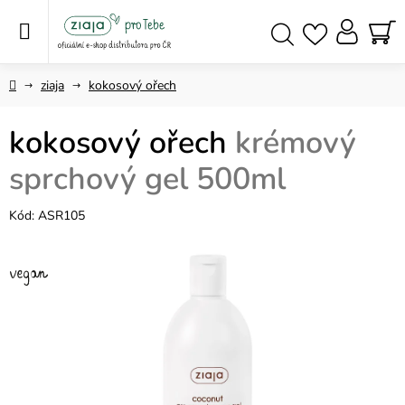
Přejít
na
obsah
NÁ
Hledat
KO
Domů
ziaja
kokosový ořech
kokosový ořech
krémový
sprchový gel 500ml
Kód:
ASR105