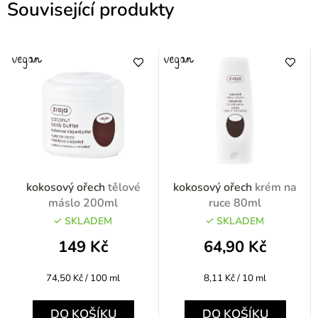
Související produkty
kokosový ořech
tělové
kokosový ořech
krém na
máslo 200ml
ruce 80ml
SKLADEM
SKLADEM
149 Kč
64,90 Kč
Měrná
Měrná
74,50 Kč / 100 ml
8,11 Kč / 10 ml
cena:
cena:
DO KOŠÍKU
DO KOŠÍKU