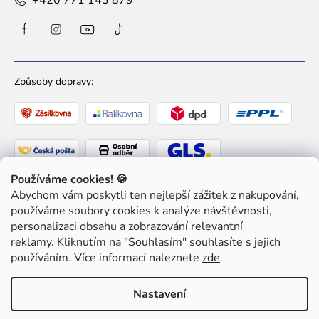
+420 771 143 879
Způsoby dopravy:
Používáme cookies! 🍪
Abychom vám poskytli ten nejlepší zážitek z nakupování,
Způsoby platby:
používáme soubory cookies k analýze návštěvnosti,
personalizaci obsahu a zobrazování relevantní
reklamy. Kliknutím na "Souhlasím" souhlasíte s jejich
používáním. Více informací naleznete
zde
.
Copyright 2026
Ziaja pro Tebe
. Všechna práva
Nastavení
vyhrazena.
Upravit nastavení cookies