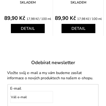
SKLADEM
SKLADEM
89,90 Kč
89,90 Kč
Měrná
Měrná
17,98 Kč / 100 ml
17,98 Kč / 100 ml
cena:
cena:
DETAIL
DETAIL
Odebírat newsletter
Vložte svůj e-mail a my vám budeme zasílat
informace o nových produktech na našem e-shopu.
E-mail