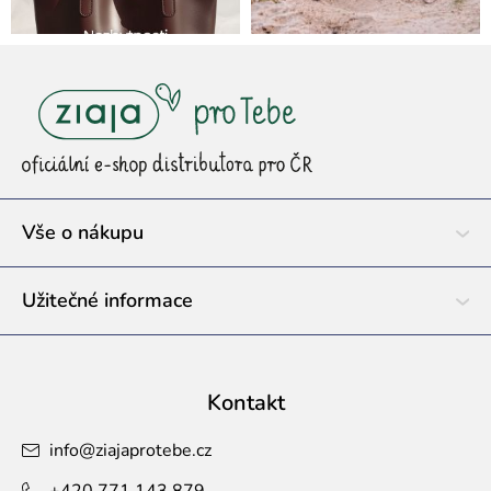
Z
á
p
a
t
í
Vše o nákupu
Užitečné informace
Kontakt
info
@
ziajaprotebe.cz