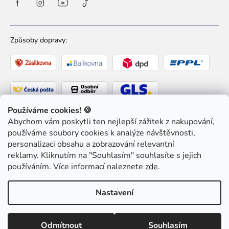
Způsoby dopravy:
Používáme cookies! 🍪
Abychom vám poskytli ten nejlepší zážitek z nakupování,
Způsoby platby:
používáme soubory cookies k analýze návštěvnosti,
personalizaci obsahu a zobrazování relevantní
reklamy. Kliknutím na "Souhlasím" souhlasíte s jejich
používáním. Více informací naleznete
zde
.
Copyright 2026
Ziaja pro Tebe
. Všechna práva
Nastavení
vyhrazena.
Upravit nastavení cookies
Odmítnout
Souhlasím
Vytvořil Shoptet