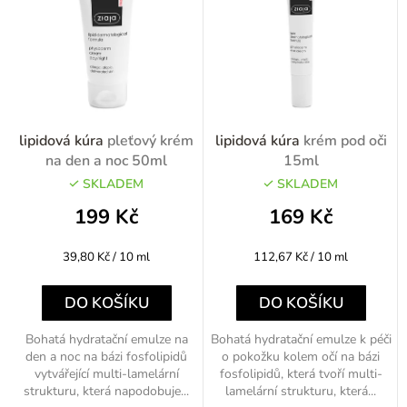
lipidová kúra
pleťový krém
lipidová kúra
krém pod oči
na den a noc 50ml
15ml
SKLADEM
SKLADEM
199 Kč
169 Kč
Měrná
Měrná
39,80 Kč / 10 ml
112,67 Kč / 10 ml
cena:
cena:
DO KOŠÍKU
DO KOŠÍKU
Bohatá hydratační emulze na
Bohatá hydratační emulze k péči
den a noc na bázi fosfolipidů
o pokožku kolem očí na bázi
vytvářející multi-lamelární
fosfolipidů, která tvoří multi-
strukturu, která napodobuje...
lamelární strukturu, která...