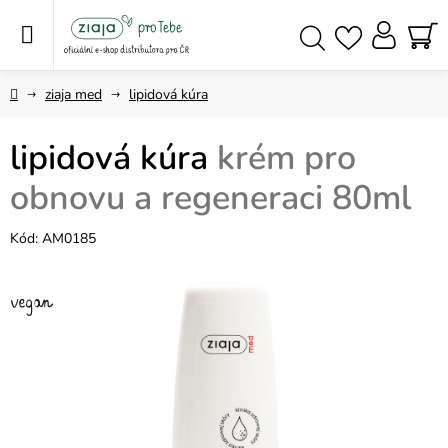
Přejít
na
obsah
NÁ
Hledat
KO
Domů
ziaja med
lipidová kúra
lipidová kúra
krém pro
obnovu a regeneraci 80ml
Kód:
AM0185