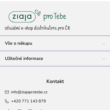
Z
á
p
a
t
í
Vše o nákupu
Užitečné informace
Kontakt
info
@
ziajaprotebe.cz
+420 771 143 879