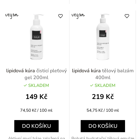
lipidová kúra
čisticí pleťový
lipidová kúra
tělový balzám
gel 200ml
400ml
SKLADEM
SKLADEM
149 Kč
219 Kč
Měrná
Měrná
74,50 Kč / 100 ml
54,75 Kč / 100 ml
cena:
cena:
DO KOŠÍKU
DO KOŠÍKU
Aktivní mycí báze založená na
Bohatá hydratační tělová emulze