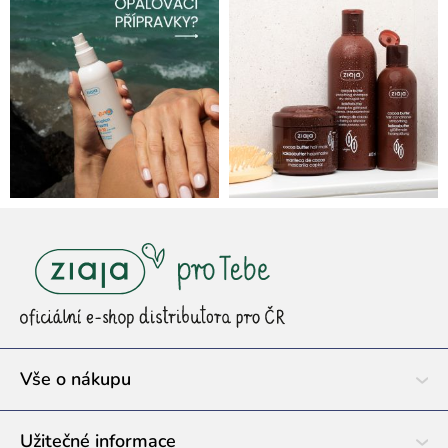
Z
á
p
a
t
í
Vše o nákupu
Užitečné informace