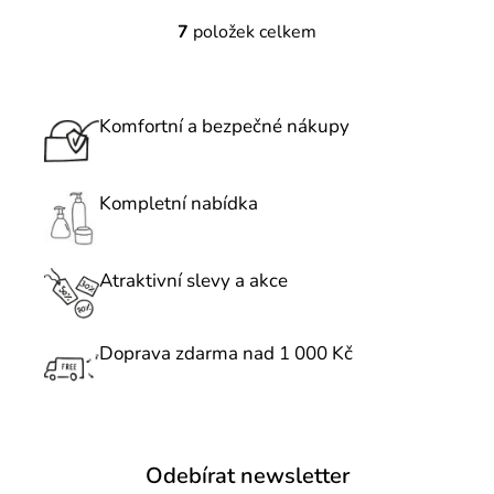
7
položek celkem
O
v
l
á
Komfortní a bezpečné nákupy
d
a
c
Kompletní nabídka
í
p
r
Atraktivní slevy a akce
v
k
Doprava zdarma nad 1 000 Kč
y
v
ý
p
i
Odebírat newsletter
s