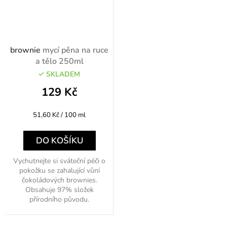
brownie
mycí pěna na ruce
a tělo 250ml
SKLADEM
129 Kč
Měrná
51,60 Kč / 100 ml
cena:
DO KOŠÍKU
Vychutnejte si sváteční péči o
pokožku se zahalující vůní
čokoládových brownies.
Obsahuje 97% složek
přírodního původu.