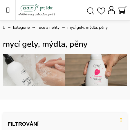
Přejít
na
obsah
NÁ
Hledat
KO
Domů
kategorie
ruce a nehty
mycí gely, mýdla, pěny
mycí gely, mýdla, pěny
V
ý