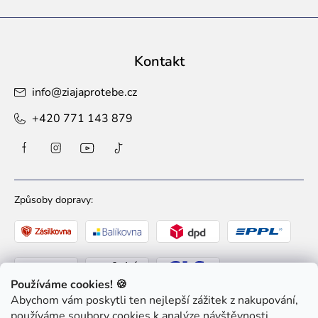
Kontakt
info
@
ziajaprotebe.cz
+420 771 143 879
Způsoby dopravy:
Používáme cookies! 🍪
Abychom vám poskytli ten nejlepší zážitek z nakupování,
Způsoby platby:
používáme soubory cookies k analýze návštěvnosti,