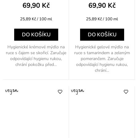
69,90 Kč
69,90 Kč
Měrná
Měrná
25,89 Kč / 100 ml
25,89 Kč / 100 ml
cena:
cena:
DO KOŠÍKU
DO KOŠÍKU
Hygienické krémové mýdlo na
Hygienické gelové mýdlo na
ruce s čajem se skořicí. Zaručuje
ruce s tamarindem a zeleným
odpovídající hygienu rukou,
pomerančem. Zaručuje
chrání pokožku před...
odpovídající hygienu rukou,
chrání...