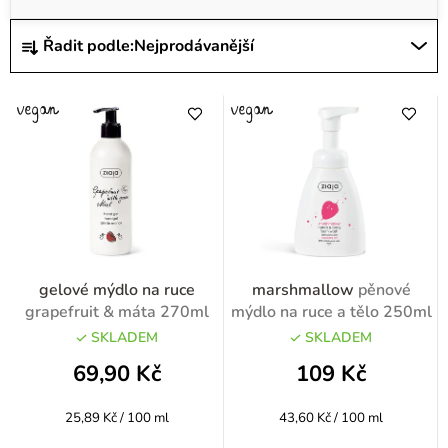
p
i
Ř
Řadit podle:
Nejprodávanější
s
a
p
z
r
e
o
n
d
í
u
p
k
r
t
o
gelové mýdlo na ruce
marshmallow
pěnové
ů
d
grapefruit & máta 270ml
mýdlo na ruce a tělo 250ml
u
SKLADEM
SKLADEM
k
69,90 Kč
109 Kč
t
Měrná
Měrná
25,89 Kč / 100 ml
43,60 Kč / 100 ml
ů
cena:
cena: