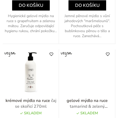
DO KOŠÍKU
DO KOŠÍKU
Hygienické gelové mýdlo na
Jemné pěnové mýdlo s vůní
ruce s grapefruitem a zelenou
jahodových "maršmelounů".
mátou. Zaručuje odpovídající
Pochoutková péče s
hygienu rukou, chrání pokožku...
bublinkovou pěnou o tělo a
ruce. Zanechává...
krémové mýdlo na ruce
čaj
gelové mýdlo na ruce
se skořicí 270ml
tamarind & zelený
pomeranč 270ml
SKLADEM
SKLADEM