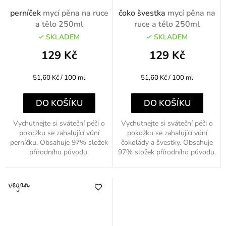
perníček
mycí pěna na ruce
čoko švestka
mycí pěna na
a tělo 250ml
ruce a tělo 250ml
SKLADEM
SKLADEM
129 Kč
129 Kč
Měrná
Měrná
51,60 Kč / 100 ml
51,60 Kč / 100 ml
cena:
cena:
DO KOŠÍKU
DO KOŠÍKU
Vychutnejte si sváteční péči o
Vychutnejte si sváteční péči o
pokožku se zahalující vůní
pokožku se zahalující vůní
perníčku. Obsahuje 97% složek
čokolády a švestky. Obsahuje
přírodního původu.
97% složek přírodního původu.