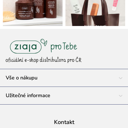
Z
á
p
a
t
í
Vše o nákupu
Užitečné informace
Kontakt