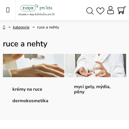
Přejít
na
obsah
NÁ
Hledat
KO
Domů
kategorie
ruce a nehty
ruce a nehty
mycí gely, mýdla,
krémy na ruce
pěny
dermokosmetika