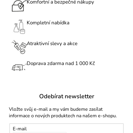
c
Komfortní a bezpečné nákupy
á
í
n
p
í
r
Kompletní nabídka
v
k
Atraktivní slevy a akce
y
v
ý
Doprava zdarma nad 1 000 Kč
p
i
s
u
Odebírat newsletter
Vložte svůj e-mail a my vám budeme zasílat
informace o nových produktech na našem e-shopu.
E-mail