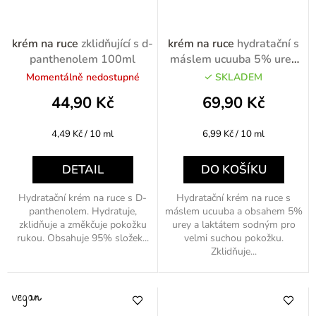
krém na ruce
zklidňující s d-
krém na ruce
hydratační s
panthenolem 100ml
máslem ucuuba 5% urea
80ml
Momentálně nedostupné
SKLADEM
44,90 Kč
69,90 Kč
Měrná
Měrná
4,49 Kč / 10 ml
6,99 Kč / 10 ml
cena:
cena:
DETAIL
DO KOŠÍKU
Hydratační krém na ruce s D-
Hydratační krém na ruce s
panthenolem. Hydratuje,
máslem ucuuba a obsahem 5%
zklidňuje a změkčuje pokožku
urey a laktátem sodným pro
rukou. Obsahuje 95% složek...
velmi suchou pokožku.
Zklidňuje...