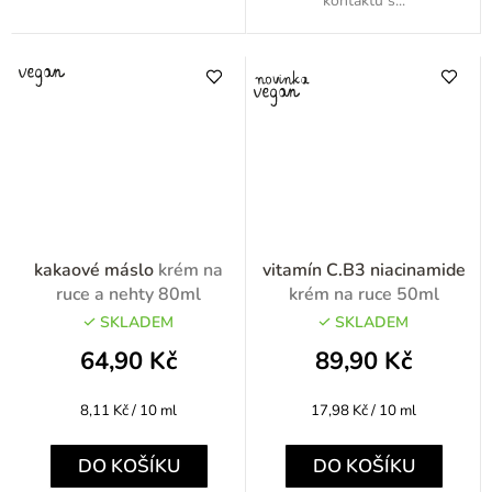
kontaktu s...
kakaové máslo
krém na
vitamín C.B3 niacinamide
ruce a nehty 80ml
krém na ruce 50ml
SKLADEM
SKLADEM
64,90 Kč
89,90 Kč
Měrná
Měrná
8,11 Kč / 10 ml
17,98 Kč / 10 ml
cena:
cena:
DO KOŠÍKU
DO KOŠÍKU