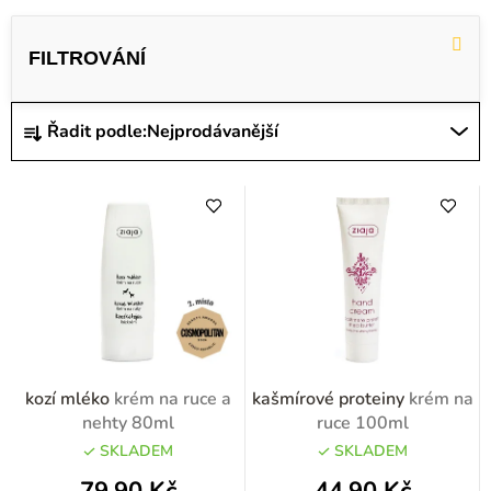
V
ý
p
i
Ř
Řadit podle:
Nejprodávanější
s
a
p
z
r
e
o
n
d
í
u
p
k
r
t
o
kozí mléko
krém na ruce a
kašmírové proteiny
krém na
ů
d
nehty 80ml
ruce 100ml
u
SKLADEM
SKLADEM
79,90 Kč
44,90 Kč