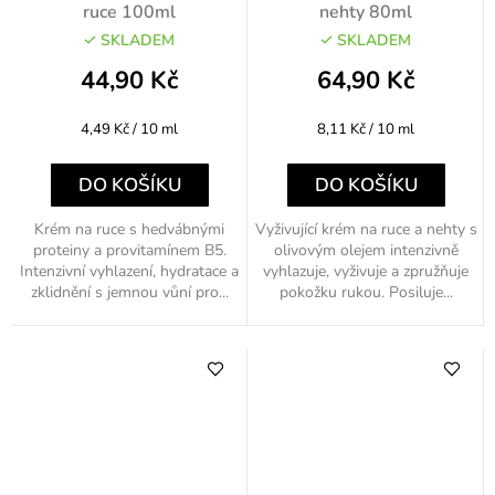
ruce 100ml
nehty 80ml
SKLADEM
SKLADEM
44,90 Kč
64,90 Kč
Měrná
Měrná
4,49 Kč / 10 ml
8,11 Kč / 10 ml
cena:
cena:
DO KOŠÍKU
DO KOŠÍKU
Krém na ruce s hedvábnými
Vyživující krém na ruce a nehty s
proteiny a provitamínem B5.
olivovým olejem intenzivně
Intenzivní vyhlazení, hydratace a
vyhlazuje, vyživuje a zpružňuje
zklidnění s jemnou vůní pro...
pokožku rukou. Posiluje...