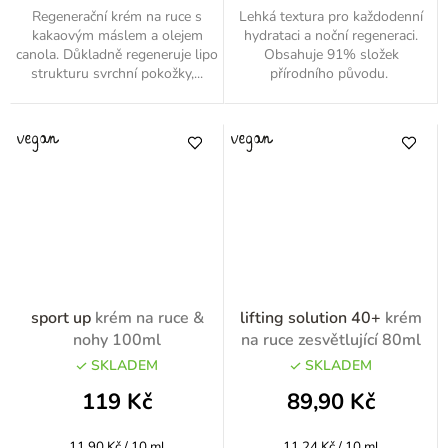
Regenerační krém na ruce s
Lehká textura pro každodenní
kakaovým máslem a olejem
hydrataci a noční regeneraci.
canola. Důkladně regeneruje lipo
Obsahuje 91% složek
strukturu svrchní pokožky,...
přírodního původu.
sport up
krém na ruce &
lifting solution 40+
krém
nohy 100ml
na ruce zesvětlující 80ml
SKLADEM
SKLADEM
119 Kč
89,90 Kč
Měrná
Měrná
11,90 Kč / 10 ml
11,24 Kč / 10 ml