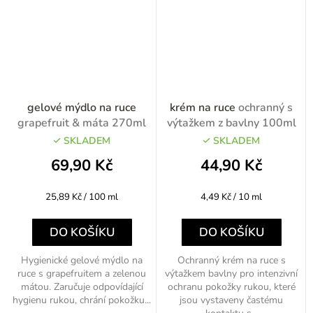
gelové mýdlo na ruce
krém na ruce
ochranný s
grapefruit & máta 270ml
výtažkem z bavlny 100ml
SKLADEM
SKLADEM
69,90 Kč
44,90 Kč
Měrná
Měrná
25,89 Kč / 100 ml
4,49 Kč / 10 ml
cena:
cena:
DO KOŠÍKU
DO KOŠÍKU
Hygienické gelové mýdlo na
Ochranný krém na ruce s
ruce s grapefruitem a zelenou
výtažkem bavlny pro intenzivní
mátou. Zaručuje odpovídající
ochranu pokožky rukou, které
hygienu rukou, chrání pokožku...
jsou vystaveny častému