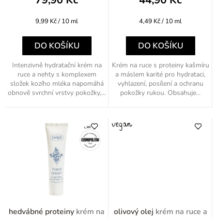
k
t
Měrná
Měrná
9,99 Kč / 10 ml
4,49 Kč / 10 ml
ů
cena:
cena:
DO KOŠÍKU
DO KOŠÍKU
Intenzivně hydratační krém na
Krém na ruce s proteiny kašmíru
ruce a nehty s komplexem
a máslem karité pro hydrataci,
složek kozího mléka napomáhá
vyhlazení, posílení a ochranu
obnově svrchní vrstvy pokožky,...
pokožky rukou. Obsahuje...
hedvábné proteiny
krém na
olivový olej
krém na ruce a