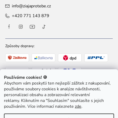
info
@
ziajaprotebe.cz
+420 771 143 879
Způsoby dopravy:
Používáme cookies! 🍪
Abychom vám poskytli ten nejlepší zážitek z nakupování,
Způsoby platby:
používáme soubory cookies k analýze návštěvnosti,
personalizaci obsahu a zobrazování relevantní
reklamy. Kliknutím na "Souhlasím" souhlasíte s jejich
používáním. Více informací naleznete
zde
.