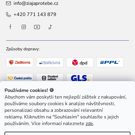
info
@
ziajaprotebe.cz
+420 771 143 879
Způsoby dopravy:
Používáme cookies! 🍪
Abychom vám poskytli ten nejlepší zážitek z nakupování,
Způsoby platby:
používáme soubory cookies k analýze návštěvnosti,
personalizaci obsahu a zobrazování relevantní
reklamy. Kliknutím na "Souhlasím" souhlasíte s jejich
používáním. Více informací naleznete
zde
.