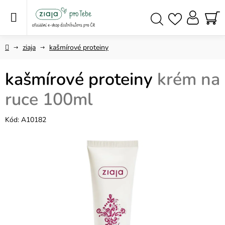
Přejít
na
obsah
NÁ
Hledat
KO
Domů
ziaja
kašmírové proteiny
kašmírové proteiny
krém na
ruce 100ml
Kód:
A10182