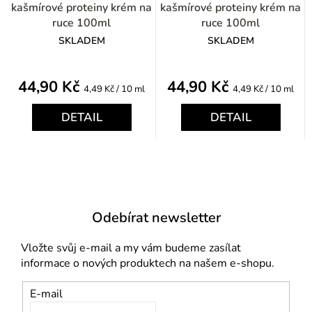
kašmírové proteiny krém na
kašmírové proteiny krém na
ruce 100ml
ruce 100ml
SKLADEM
SKLADEM
44,90 Kč
44,90 Kč
Měrná
Měrná
4,49 Kč / 10 ml
4,49 Kč / 10 ml
cena:
cena:
DETAIL
DETAIL
Odebírat newsletter
Vložte svůj e-mail a my vám budeme zasílat
informace o nových produktech na našem e-shopu.
E-mail