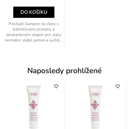
cena:
DO KOŠÍKU
Posilující šampon na vlasy s
kašmírovými proteiny a
amarantovým olejem pro vlasy
normální, slabé, jemné a suché....
Naposledy prohlížené