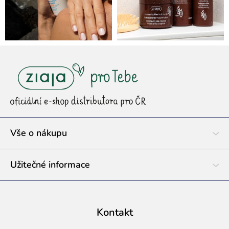
Z
á
p
a
t
í
Vše o nákupu
Užitečné informace
Kontakt