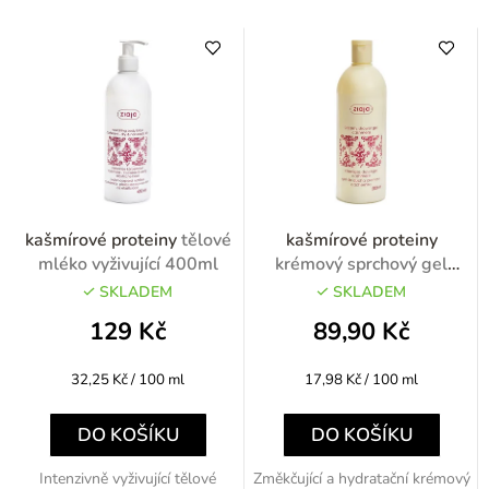
kašmírové proteiny
tělové
kašmírové proteiny
mléko vyživující 400ml
krémový sprchový gel
500ml
SKLADEM
SKLADEM
129 Kč
89,90 Kč
Měrná
Měrná
32,25 Kč / 100 ml
17,98 Kč / 100 ml
cena:
cena:
DO KOŠÍKU
DO KOŠÍKU
Intenzivně vyživující tělové
Změkčující a hydratační krémový