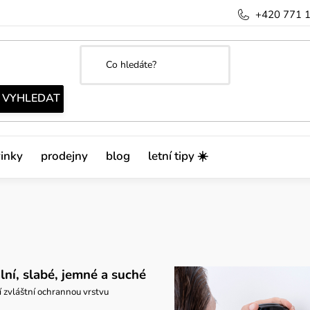
+420 771 
inky
prodejny
blog
letní tipy ☀️
lní, slabé, jemné a suché
í zvláštní ochrannou vrstvu