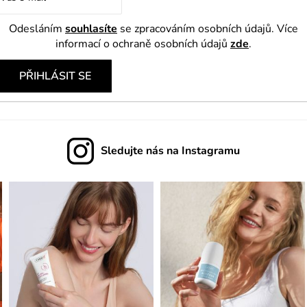
y
v
Odesláním
souhlasíte
se zpracováním osobních údajů. Více
ý
informací o ochraně osobních údajů
zde
.
p
PŘIHLÁSIT SE
i
s
u
Sledujte nás na Instagramu