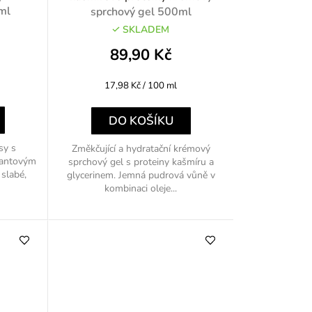
o
0ml
sprchový gel 500ml
SKLADEM
d
89,90 Kč
u
Měrná
17,98 Kč / 100 ml
k
cena:
t
DO KOŠÍKU
ů
sy s
Změkčující a hydratační krémový
rantovým
sprchový gel s proteiny kašmíru a
 slabé,
glycerinem. Jemná pudrová vůně v
kombinaci oleje...