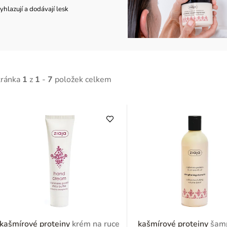
yhlazují a dodávají lesk
tránka
1
z
1
-
7
položek celkem
V
ý
p
p
kašmírové proteiny
krém na ruce
kašmírové proteiny
šam