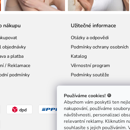
o nákupu
Užitečné informace
akupovat
Otázky a odpovědi
l objednávky
Podmínky ochrany osobních 
va a platba
Katalog
ní / Reklamace
Věrnostní program
odní podmínky
Podmínky soutěže
Používáme cookies! 🍪
Abychom vám poskytli ten nejlep
nakupování, používáme soubory 
návštěvnosti, personalizaci obs
relevantní reklamy. Kliknutím 
souhlasíte s jejich používáním. 