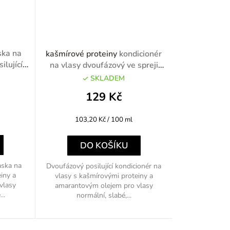
ka na
kašmírové proteiny
kondicionér
ilující
na vlasy dvoufázový ve spreji
125ml
SKLADEM
129 Kč
Měrná
103,20 Kč / 100 ml
cena:
DO KOŠÍKU
aska na
Dvoufázový posilující kondicionér na
iny a
vlasy s kašmírovými proteiny a
vlasy
amarantovým olejem pro vlasy
..
normální, slabé,...