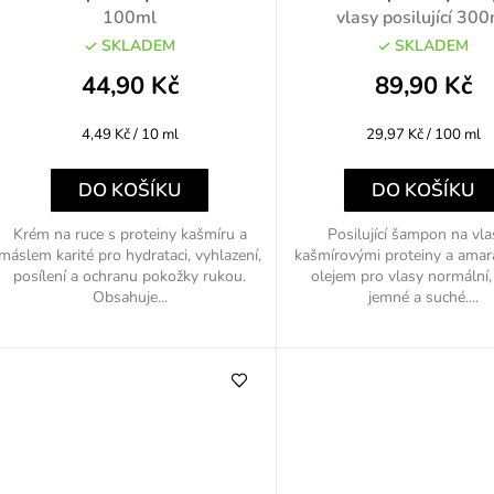
100ml
vlasy posilující 30
SKLADEM
SKLADEM
o
44,90 Kč
89,90 Kč
d
Měrná
Měrná
4,49 Kč / 10 ml
29,97 Kč / 100 ml
u
cena:
cena:
k
DO KOŠÍKU
DO KOŠÍKU
Krém na ruce s proteiny kašmíru a
Posilující šampon na vla
máslem karité pro hydrataci, vyhlazení,
kašmírovými proteiny a ama
ů
posílení a ochranu pokožky rukou.
olejem pro vlasy normální,
Obsahuje...
jemné a suché....