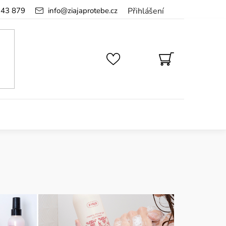
143 879
info
@
ziajaprotebe.cz
Přihlášení
NÁKUPNÍ
KOŠÍK