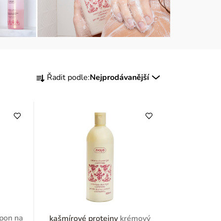
Ř
Řadit podle:
Nejprodávanější
a
z
e
n
í
p
r
pon na
kašmírové proteiny
krémový