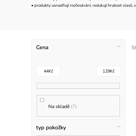
• produkty usnadňují rozčesávání, redukují hrubost vlasů, v
P
Cena
S
o
s
44
Kč
129
Kč
t
r
i
a
Na skladě
7
s
n
n
typ pokožky