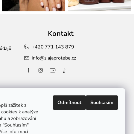
Kontakt
+420 771 143 879
údajů
info
@
ziajaprotebe.cz
Odmítnout
Souhlasím
ší zážitek z
cookies k analýze
Způsoby
ahu a zobrazování
platby:
na "Souhlasím"
Více informací