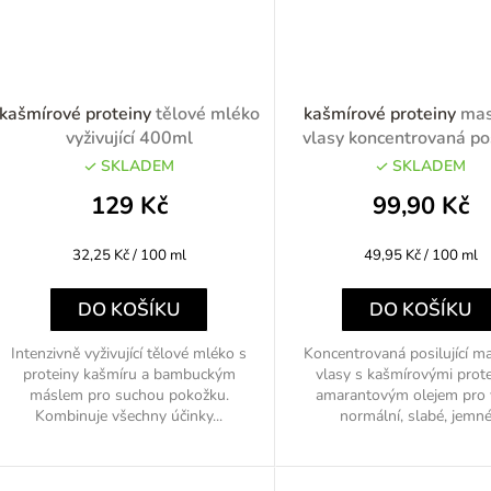
kašmírové proteiny
tělové mléko
kašmírové proteiny
mas
vyživující 400ml
vlasy koncentrovaná pos
200ml
SKLADEM
SKLADEM
129 Kč
99,90 Kč
Měrná
Měrná
32,25 Kč / 100 ml
49,95 Kč / 100 ml
cena:
cena:
DO KOŠÍKU
DO KOŠÍKU
Intenzivně vyživující tělové mléko s
Koncentrovaná posilující m
proteiny kašmíru a bambuckým
vlasy s kašmírovými prote
máslem pro suchou pokožku.
amarantovým olejem pro 
Kombinuje všechny účinky...
normální, slabé, jemné.