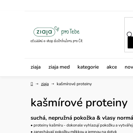
Přejít
na
obsah
ziaja
ziaja med
kategorie
akce
nov
Domů
ziaja
kašmírové proteiny
kašmírové proteiny
suchá, nepružná pokožka
& vlasy normá
• proteiny kašmíru - dokonale vyhlazují pokožku a vytvářej
• zanechávají pokožku měkkou a jemnou na dotyk