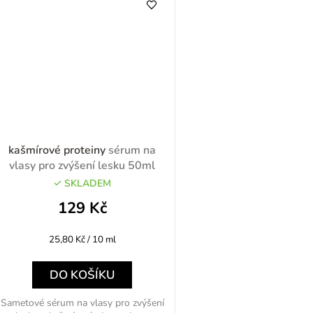
kašmírové proteiny
sérum na
vlasy pro zvýšení lesku 50ml
SKLADEM
129 Kč
Měrná
25,80 Kč / 10 ml
cena:
DO KOŠÍKU
Sametové sérum na vlasy pro zvýšení