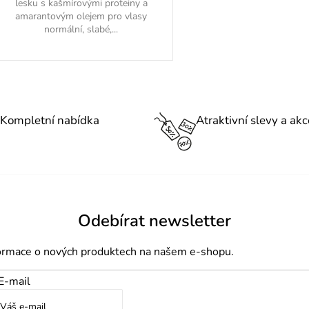
lesku s kašmírovými proteiny a
amarantovým olejem pro vlasy
normální, slabé,...
O
v
l
Kompletní nabídka
Atraktivní slevy a akc
á
d
a
c
í
Odebírat newsletter
p
formace o nových produktech na našem e-shopu.
r
v
E-mail
k