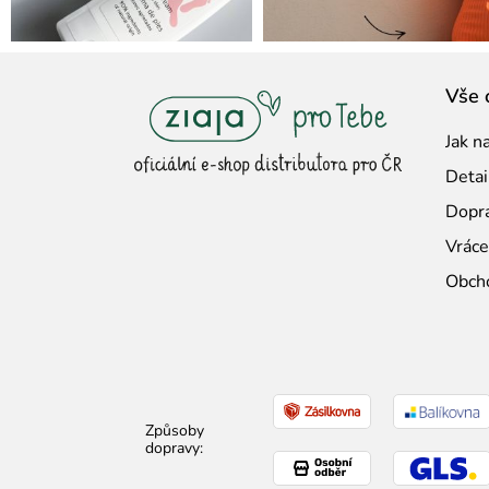
Z
Vše 
á
Jak n
p
Detai
a
Dopra
t
Vráce
í
Obch
Způsoby
dopravy: