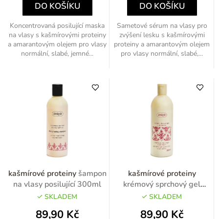
DO KOŠÍKU
DO KOŠÍKU
Koncentrovaná posilující maska
Sametové sérum na vlasy pro
na vlasy s kašmírovými proteiny
zvýšení lesku s kašmírovými
a amarantovým olejem pro vlasy
proteiny a amarantovým olejem
normální, slabé, jemné...
pro vlasy normální, slabé,...
kašmírové proteiny
šampon
kašmírové proteiny
na vlasy posilující 300ml
krémový sprchový gel
500ml
SKLADEM
SKLADEM
89,90 Kč
89,90 Kč