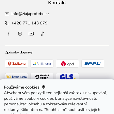
Kontakt
info
@
ziajaprotebe.cz
+420 771 143 879
Způsoby dopravy:
Používáme cookies! 🍪
Abychom vám poskytli ten nejlepší zážitek z nakupování,
Způsoby platby:
používáme soubory cookies k analýze návštěvnosti,
personalizaci obsahu a zobrazování relevantní
reklamy. Kliknutím na "Souhlasím" souhlasíte s jejich