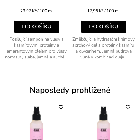
Měrná
Měrná
29,97 Kč / 100 ml
17,98 Kč / 100 ml
cena:
cena:
DO KOŠÍKU
DO KOŠÍKU
Posilující šampon na vlasy s
Změkčující a hydratační krémový
kašmírovými proteiny a
sprchový gel s proteiny kašmíru
amarantovým olejem pro vlasy
a glycerinem. Jemná pudrová
normální, slabé, jemné a suché....
vůně v kombinaci oleje...
Naposledy prohlížené