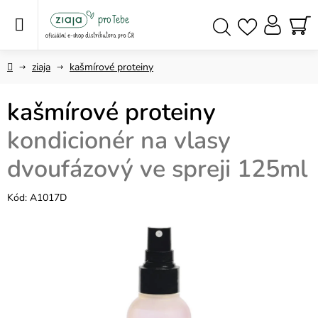
Přejít
na
obsah
NÁ
Hledat
KO
Domů
ziaja
kašmírové proteiny
kašmírové proteiny
kondicionér na vlasy
dvoufázový ve spreji 125ml
Kód:
A1017D