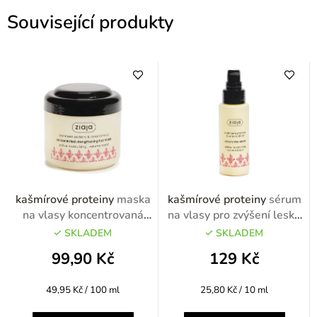
Související produkty
kašmírové proteiny
maska
kašmírové proteiny
sérum
na vlasy koncentrovaná
na vlasy pro zvýšení lesku
posilující 200ml
50ml
SKLADEM
SKLADEM
99,90 Kč
129 Kč
Měrná
Měrná
49,95 Kč / 100 ml
25,80 Kč / 10 ml
cena:
cena: