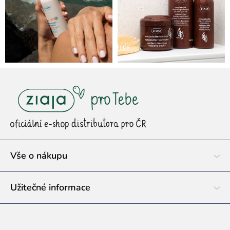
Z
á
p
a
t
í
Vše o nákupu
Užitečné informace