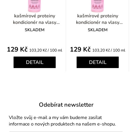
kašmírové proteiny
kašmírové proteiny
kondicionér na vlasy
kondicionér na vlasy
dvoufázový ve spreji 125ml
dvoufázový ve spreji 125ml
SKLADEM
SKLADEM
129 Kč
129 Kč
Měrná
Měrná
103,20 Kč / 100 ml
103,20 Kč / 100 ml
cena:
cena:
DETAIL
DETAIL
Odebírat newsletter
Vložte svůj e-mail a my vám budeme zasílat
informace o nových produktech na našem e-shopu.