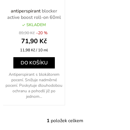
o
antiperspirant
blocker
d
active boost roll-on 60ml
u
SKLADEM
89,90 Kč
–20 %
k
71,90 Kč
t
Měrná
11,98 Kč / 10 ml
ů
cena:
DO KOŠÍKU
Antiperspirant s blokátorem
pocení. Snižuje nadměrné
pocení. Poskytuje dlouhodobou
ochranu a pohodlí již po
jednom...
1
položek celkem
O