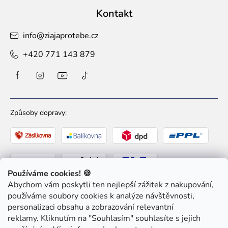
Kontakt
info
@
ziajaprotebe.cz
+420 771 143 879
Způsoby dopravy:
Používáme cookies! 🍪
Abychom vám poskytli ten nejlepší zážitek z nakupování,
Způsoby platby:
používáme soubory cookies k analýze návštěvnosti,
personalizaci obsahu a zobrazování relevantní
reklamy. Kliknutím na "Souhlasím" souhlasíte s jejich