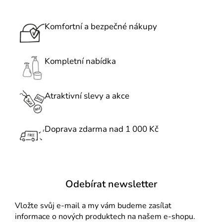
v
l
á
Komfortní a bezpečné nákupy
d
a
c
Kompletní nabídka
í
p
r
Atraktivní slevy a akce
v
k
Doprava zdarma nad 1 000 Kč
y
v
ý
p
i
Odebírat newsletter
s
u
Vložte svůj e-mail a my vám budeme zasílat
informace o nových produktech na našem e-shopu.