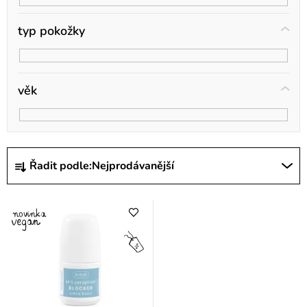
t
ů
typ pokožky
věk
Ř
Řadit podle:
Nejprodávanější
a
z
e
n
í
p
r