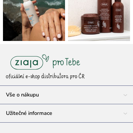
Z
á
p
a
t
í
Vše o nákupu
Užitečné informace