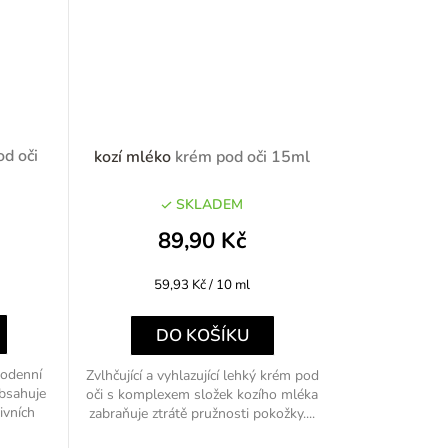
d oči
kozí mléko
krém pod oči 15ml
SKLADEM
89,90 Kč
Měrná
59,93 Kč / 10 ml
cena:
DO KOŠÍKU
dodenní
Zvlhčující a vyhlazující lehký krém pod
obsahuje
oči s komplexem složek kozího mléka
ivních
zabraňuje ztrátě pružnosti pokožky....