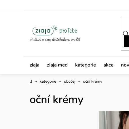
Přejít
na
obsah
ziaja
ziaja med
kategorie
akce
nov
Domů
kategorie
obličej
oční krémy
oční krémy