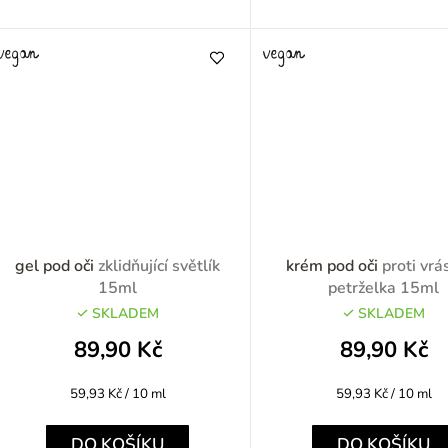
gel pod oči
zklidňující světlík
krém pod oči
proti vr
15ml
petrželka 15ml
SKLADEM
SKLADEM
89,90 Kč
89,90 Kč
Měrná
Měrná
59,93 Kč / 10 ml
59,93 Kč / 10 ml
cena:
cena:
DO KOŠÍKU
DO KOŠÍKU