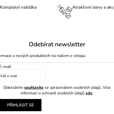
d
o
Kompletní nabídka
Atraktivní slevy a akc
a
v
á
c
n
í
í
p
r
Odebírat newsletter
v
k
formace o nových produktech na našem e-shopu.
y
E-mail
v
ý
p
Odesláním
souhlasíte
se zpracováním osobních údajů. Více
i
informací o ochraně osobních údajů
zde
.
s
u
PŘIHLÁSIT SE