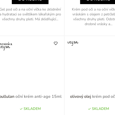
Gel pod oči a na oční víčka ke zklidnění
Krém pod oči a na oční víčk
a hydrataci se světlíkem lékařským pro
vráskám s olejem z petržel
všechny druhy pleti. Má zklidňující...
všechny druhy pleti. Odst
drobné vrásky a...
pullulan
oční krém anti-age 15ml
olivový olej
krém pod oč
SKLADEM
SKLADEM