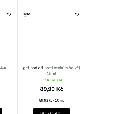
áskám
gel pod oči
proti otokům šalvěj
15ml
SKLADEM
89,90 Kč
Měrná
59,93 Kč / 10 ml
cena:
DO KOŠÍKU