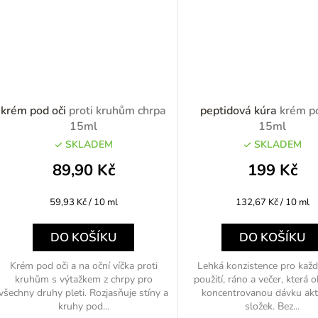
krém pod oči
proti kruhům chrpa
peptidová kúra
krém po
15ml
15ml
SKLADEM
SKLADEM
89,90 Kč
199 Kč
Měrná
Měrná
59,93 Kč / 10 ml
132,67 Kč / 10 ml
cena:
cena:
DO KOŠÍKU
DO KOŠÍKU
Krém pod oči a na oční víčka proti
Lehká konzistence pro kaž
kruhům s výtažkem z chrpy pro
použití, ráno a večer, která 
všechny druhy pleti. Rozjasňuje stíny a
koncentrovanou dávku akt
kruhy pod...
složek. Bez...