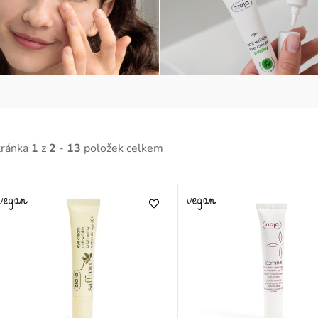
tránka
1
z
2
-
13
položek celkem
V
ý
p