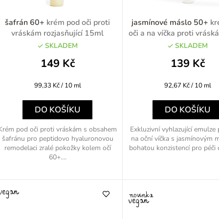
p
šafrán 60+
krém pod oči proti
jasmínové máslo 50+
kr
vráskám rozjasňující 15ml
oči a na víčka proti vrás
SKLADEM
SKLADEM
o
149 Kč
139 Kč
d
Měrná
Měrná
99,33 Kč / 10 ml
92,67 Kč / 10 ml
u
cena:
cena:
k
DO KOŠÍKU
DO KOŠÍKU
Krém pod oči proti vráskám s obsahem
Exkluzivní vyhlazující emulze 
šafránu pro peptidovo hyaluronovou
na oční víčka s jasmínovým 
ů
remodelaci zralé pokožky kolem očí
bohatou konzistencí pro péči o
60+....