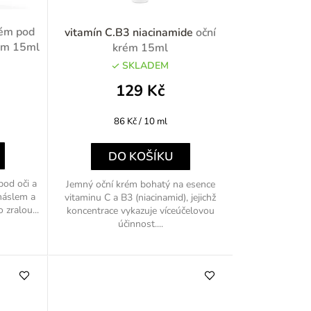
r
ém pod
vitamín C.B3 niacinamide
oční
o
kám 15ml
krém 15ml
SKLADEM
d
129 Kč
u
Měrná
86 Kč / 10 ml
k
cena:
t
DO KOŠÍKU
ů
pod oči a
Jemný oční krém bohatý na esence
máslem a
vitaminu C a B3 (niacinamid), jejichž
 zralou...
koncentrace vykazuje víceúčelovou
účinnost....