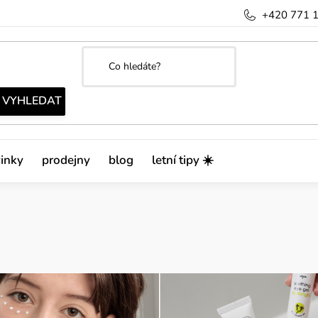
+420 771 
inky
prodejny
blog
letní tipy ☀️