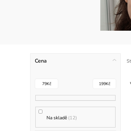
P
Cena
S
o
s
79
Kč
199
Kč
t
r
i
a
Na skladě
12
s
n