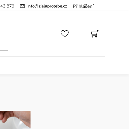
143 879
info
@
ziajaprotebe.cz
Přihlášení
NÁKUPNÍ
KOŠÍK