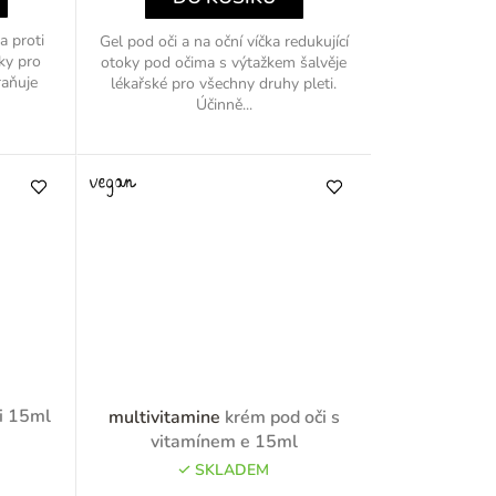
a proti
Gel pod oči a na oční víčka redukující
ky pro
otoky pod očima s výtažkem šalvěje
raňuje
lékařské pro všechny druhy pleti.
Účinně...
i 15ml
multivitamine
krém pod oči s
vitamínem e 15ml
SKLADEM