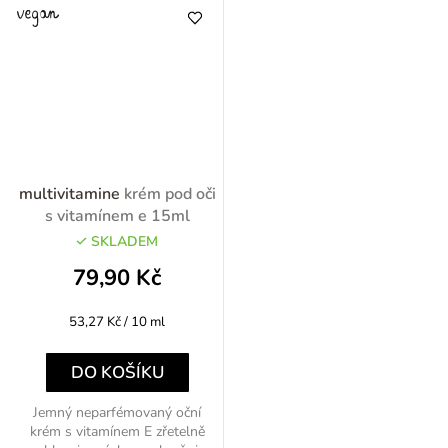
multivitamine
krém pod oči
s vitamínem e 15ml
SKLADEM
79,90 Kč
Měrná
53,27 Kč / 10 ml
cena:
DO KOŠÍKU
Jemný neparfémovaný oční
krém s vitamínem E zřetelně