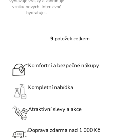
vyhlazuje vrásky a zabraňuje
vzniku nových. Intenzivně
hydratuje...
9
položek celkem
O
v
l
á
Komfortní a bezpečné nákupy
d
a
c
Kompletní nabídka
í
p
r
Atraktivní slevy a akce
v
k
Doprava zdarma nad 1 000 Kč
y
v