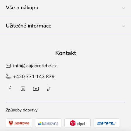
í
Vše o nákupu
Užitečné informace
Kontakt
info
@
ziajaprotebe.cz
+420 771 143 879
Způsoby dopravy: