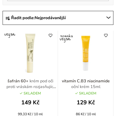
Ř
Řadit podle:
Nejprodávanější
a
z
e
n
í
p
r
o
šafrán 60+
krém pod oči
vitamín C.B3 niacinamide
d
proti vráskám rozjasňující
oční krém 15ml
15ml
u
SKLADEM
SKLADEM
k
149 Kč
129 Kč
t
Měrná
Měrná
99,33 Kč / 10 ml
86 Kč / 10 ml