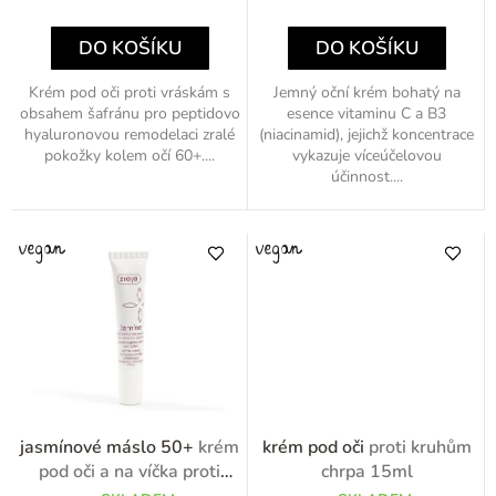
ů
cena:
cena:
DO KOŠÍKU
DO KOŠÍKU
Krém pod oči proti vráskám s
Jemný oční krém bohatý na
obsahem šafránu pro peptidovo
esence vitaminu C a B3
hyaluronovou remodelaci zralé
(niacinamid), jejichž koncentrace
pokožky kolem očí 60+....
vykazuje víceúčelovou
účinnost....
jasmínové máslo 50+
krém
krém pod oči
proti kruhům
pod oči a na víčka proti
chrpa 15ml