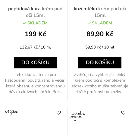
peptidová kúra
krém pod
kozí mléko
krém pod oči
oči 15ml
15ml
SKLADEM
SKLADEM
199 Kč
89,90 Kč
Měrná
Měrná
132,67 Kč / 10 ml
59,93 Kč / 10 ml
cena:
cena:
DO KOŠÍKU
DO KOŠÍKU
Lehká konzistence pro
Zvlhčující a vyhlazující lehký
každodenní použití, ráno a večer,
krém pod oči s komplexem
která obsahuje koncentrovanou
složek kozího mléka zabraňuje
dávku aktivních složek. Bez...
ztrátě pružnosti pokožky....