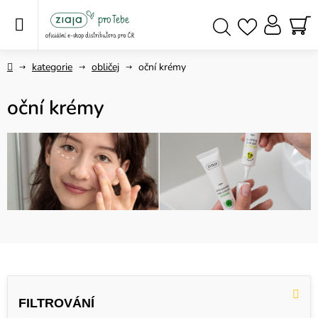
Přejít
na
obsah
NÁ
Hledat
KO
Domů
kategorie
obličej
oční krémy
oční krémy
V
ý