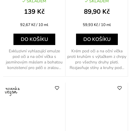
vráskám 15ml
SKLADEM
SKLADEM
139 Kč
89,90 Kč
Měrná
Měrná
92,67 Kč / 10 ml
59,93 Kč / 10 ml
cena:
cena:
DO KOŠÍKU
DO KOŠÍKU
Exkluzivní vyhlazující emulze
Krém pod oči a na oční víčka
pod oči a na oční víčka s
proti kruhům s výtažkem z chrpy
jasmínovým máslem a bohatou
pro všechny druhy pleti.
konzistencí pro péči o zralou...
Rozjasňuje stíny a kruhy pod...