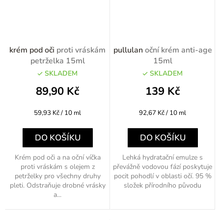
krém pod oči
proti vráskám
pullulan
oční krém anti-age
petrželka 15ml
15ml
SKLADEM
SKLADEM
89,90 Kč
139 Kč
Měrná
Měrná
59,93 Kč / 10 ml
92,67 Kč / 10 ml
cena:
cena:
DO KOŠÍKU
DO KOŠÍKU
Krém pod oči a na oční víčka
Lehká hydratační emulze s
proti vráskám s olejem z
převážně vodovou fází poskytuje
petrželky pro všechny druhy
pocit pohodlí v oblasti očí. 95 %
pleti. Odstraňuje drobné vrásky
složek přírodního původu
a...