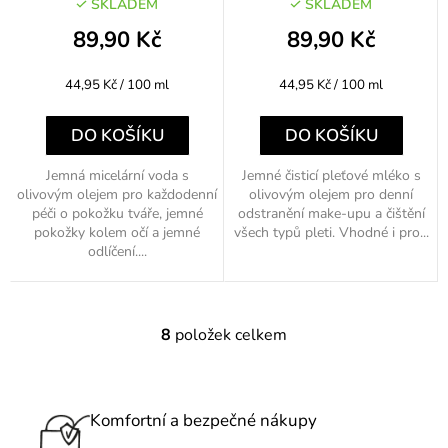
SKLADEM
SKLADEM
89,90 Kč
89,90 Kč
Měrná
Měrná
44,95 Kč / 100 ml
44,95 Kč / 100 ml
cena:
cena:
DO KOŠÍKU
DO KOŠÍKU
Jemná micelární voda s
Jemné čisticí pleťové mléko s
olivovým olejem pro každodenní
olivovým olejem pro denní
péči o pokožku tváře, jemné
odstranění make-upu a čištění
pokožky kolem očí a jemné
všech typů pleti. Vhodné i pro...
odlíčení....
8
položek celkem
O
v
l
á
Komfortní a bezpečné nákupy
d