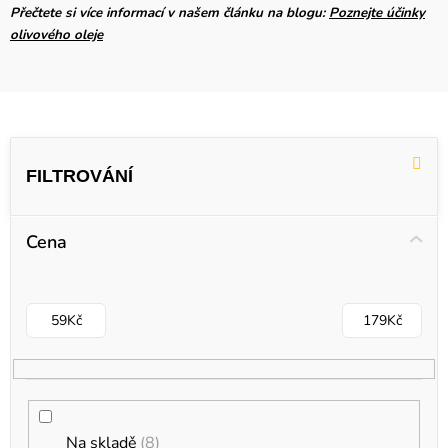
Přečtete si více informací v našem článku na blogu:
Poznejte účinky
olivového oleje
V
ý
p
i
Cena
s
p
r
59
Kč
179
Kč
o
d
u
k
Na skladě
8