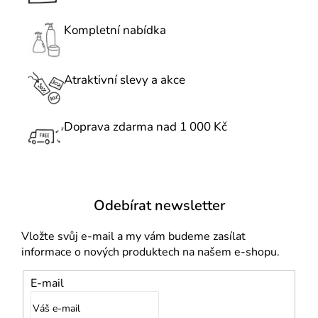
a
c
Kompletní nabídka
í
p
r
Atraktivní slevy a akce
v
k
Doprava zdarma nad 1 000 Kč
y
v
ý
p
i
Odebírat newsletter
s
u
Vložte svůj e-mail a my vám budeme zasílat
informace o nových produktech na našem e-shopu.
E-mail