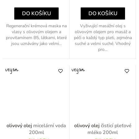
cena:
cena:
DO KOŠÍKU
DO KOŠÍKU
Regenerační krémová maska na
Vyživující masážní olej s
vlasy s olivovým olejem a
olivovým olejem pro masáž a
provitamínem B5, látkami, které
péči o každý typ pleti, zejména
jsou uznávány jako velmi...
suché a velmi suché. Vhodný
pro...
olivový olej
micelární voda
olivový olej
čisticí pleťové
200ml
mléko 200ml