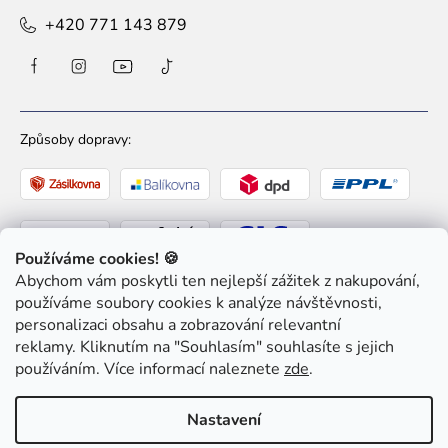
+420 771 143 879
Způsoby dopravy:
Používáme cookies! 🍪
Abychom vám poskytli ten nejlepší zážitek z nakupování,
Způsoby platby:
používáme soubory cookies k analýze návštěvnosti,
personalizaci obsahu a zobrazování relevantní
reklamy. Kliknutím na "Souhlasím" souhlasíte s jejich
používáním. Více informací naleznete
zde
.
Nastavení
Copyright 2026
Ziaja pro Tebe
. Všechna práva