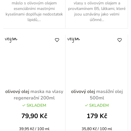
máslo s olivovým olejem
vlasy s olivovým olejem a
esenciálními mastnými
provitamínem B5, látkami, které
kyselinami doplňuje nedostatek
jsou uznávány jako velmi
lipidů,...
účinné...
olivový olej
maska na vlasy
olivový olej
masážní olej
regenerační 200ml
500ml
SKLADEM
SKLADEM
79,90 Kč
179 Kč
Měrná
Měrná
39,95 Kč / 100 ml
35,80 Kč / 100 ml