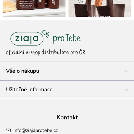
Z
á
p
a
t
í
Vše o nákupu
Užitečné informace
Kontakt
info
@
ziajaprotebe.cz