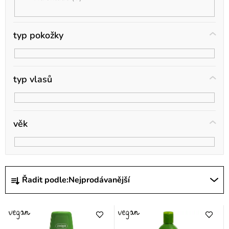
t
ů
typ pokožky
typ vlasů
věk
Ř
Řadit podle:
Nejprodávanější
a
z
e