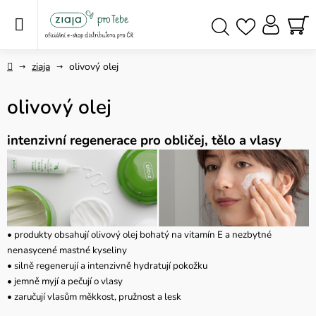
Přejít
na
obsah
NÁ
Hledat
KO
Domů
ziaja
olivový olej
olivový olej
intenzivní regenerace pro obličej, tělo a vlasy
• produkty obsahují olivový olej bohatý na vitamín E a nezbytné
nenasycené mastné kyseliny
• silně regenerují a intenzivně hydratují pokožku
• jemně myjí a pečují o vlasy
• zaručují vlasům měkkost, pružnost a lesk