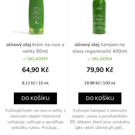
n
í
p
r
o
olivový olej
krém na ruce a
olivový olej
šampon na
d
nehty 80ml
vlasy regenerační 400ml
u
SKLADEM
SKLADEM
k
64,90 Kč
79,90 Kč
t
Měrná
Měrná
8,11 Kč / 10 ml
19,98 Kč / 100 ml
ů
cena:
cena:
DO KOŠÍKU
DO KOŠÍKU
Vyživující krém na ruce a nehty s
Vyživující šampon s olivovým
olivovým olejem intenzivně
olejem, ureou a provitamínem
vyhlazuje, vyživuje a zpružňuje
B5, látkami, které jsou uznávány
pokožku rukou. Posiluje...
jako velmi účinné při péči...