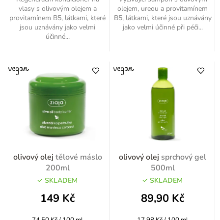
vlasy s olivovým olejem a
olejem, ureou a provitamínem
provitamínem B5, látkami, které
B5, látkami, které jsou uznávány
jsou uznávány jako velmi
jako velmi účinné při péči...
účinné...
olivový olej
tělové máslo
olivový olej
sprchový gel
200ml
500ml
SKLADEM
SKLADEM
149 Kč
89,90 Kč
Měrná
Měrná