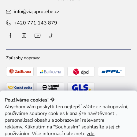
info
@
ziajaprotebe.cz
+420 771 143 879
Způsoby dopravy:
Používáme cookies! 🍪
Abychom vám poskytli ten nejlepší zážitek z nakupování,
Způsoby platby:
používáme soubory cookies k analýze návštěvnosti,
personalizaci obsahu a zobrazování relevantní
reklamy. Kliknutím na "Souhlasím" souhlasíte s jejich
používáním. Více informací naleznete
zde
.