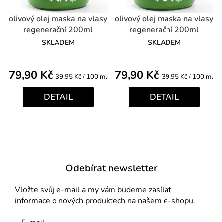
olivový olej maska na vlasy
olivový olej maska na vlasy
regenerační 200ml
regenerační 200ml
SKLADEM
SKLADEM
79,90 Kč
79,90 Kč
Měrná
Měrná
39,95 Kč / 100 ml
39,95 Kč / 100 ml
cena:
cena:
DETAIL
DETAIL
Odebírat newsletter
Vložte svůj e-mail a my vám budeme zasílat
informace o nových produktech na našem e-shopu.