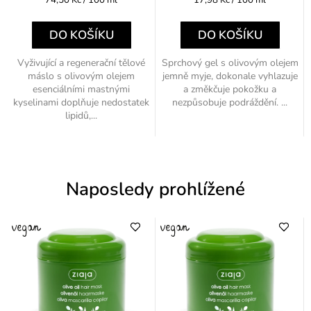
74,50 Kč / 100 ml
17,98 Kč / 100 ml
cena:
cena:
DO KOŠÍKU
DO KOŠÍKU
Vyživující a regenerační tělové
Sprchový gel s olivovým olejem
máslo s olivovým olejem
jemně myje, dokonale vyhlazuje
esenciálními mastnými
a změkčuje pokožku a
kyselinami doplňuje nedostatek
nezpůsobuje podráždění. ...
lipidů,...
Naposledy prohlížené