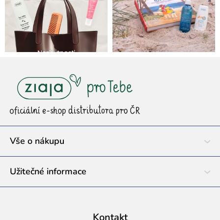
Z
á
p
a
t
í
Vše o nákupu
Užitečné informace
Kontakt