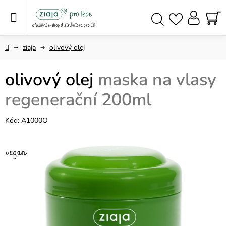
Přejít
na
obsah
NÁ
Hledat
KO
Domů
ziaja
olivový olej
olivový olej
maska na vlasy
regenerační 200ml
Kód:
A1000O