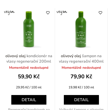
olivový olej
kondicionér na
olivový olej
šampon na
vlasy regenerační 200ml
vlasy regenerační 400ml
Momentálně nedostupné
Momentálně nedostupné
59,90 Kč
79,90 Kč
Měrná
Měrná
29,95 Kč / 100 ml
19,98 Kč / 100 ml
cena:
cena:
DETAIL
DETAIL
Regenerační kondicionér na
Vyživující šampon s olivovým