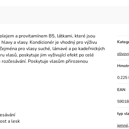
olejem a provitamínem B5, látkami, které jsou
 hlavy a vlasy. Kondicionér je vhodný pro výživu
Kateg
. Zejména pro vlasy suché, lámavé a po kadeřnických
olivový
 vlasů, poskytuje jim vyživující efekt po celé
je rozčesávání. Poskytuje vlasům přirozenou
Hmotn
0.225 
EAN
59018
typ vl
česávání
ost a lesk
jemné,