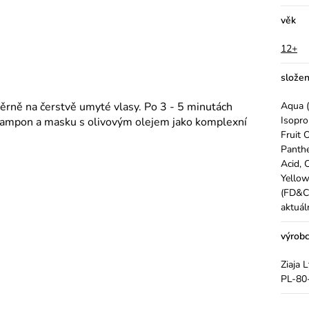
věk
12+
složen
rně na čerstvě umyté vlasy. Po 3 - 5 minutách
Aqua (
Isopro
šampon a masku s olivovým olejem jako komplexní
Fruit 
Panthe
Acid, 
Yellow
(FD&C 
aktuál
výrob
Ziaja 
PL-80-