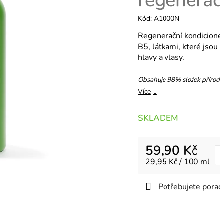
regenera
Kód:
A1000N
Regenerační kondicioné
B5, látkami, které jsou
hlavy a vlasy.
Obsahuje 98% složek příro
Více
SKLADEM
59,90 Kč
Měrná cena:
29,95 Kč / 100 ml
Potřebujete porad