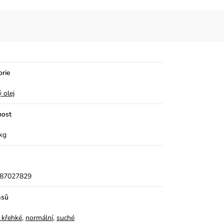
orie
 olej
ost
kg
87027829
asů
 křehké
,
normální
,
suché