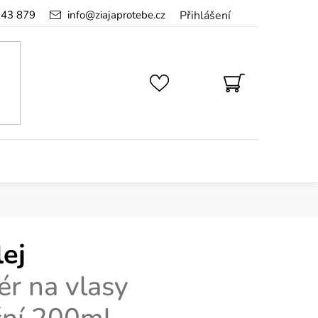
143 879
info
@
ziajaprotebe.cz
Přihlášení
NÁKUPNÍ
KOŠÍK
lej
ér na vlasy