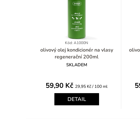
Kód: A1000N
olivový olej kondicionér na vlasy
olivový olej 
regenerační 200ml
SKLADEM
59,90 Kč
5
Měrná
29,95 Kč / 100 ml
cena:
DETAIL