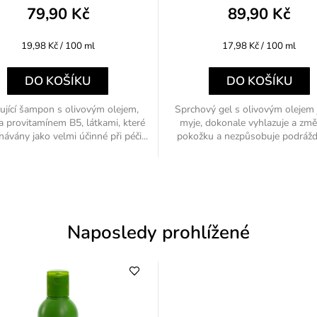
79,90 Kč
89,90 Kč
Měrná
Měrná
19,98 Kč / 100 ml
17,98 Kč / 100 ml
cena:
cena:
DO KOŠÍKU
DO KOŠÍKU
ující šampon s olivovým olejem,
Sprchový gel s olivovým olejem
a provitamínem B5, látkami, které
myje, dokonale vyhlazuje a změ
návány jako velmi účinné při péči...
pokožku a nezpůsobuje podrážděn
Naposledy prohlížené