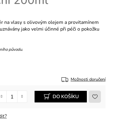
ční 200ml
r na vlasy s olivovým olejem a provitamínem
 uznávány jako velmi účinné při péči o pokožku
dního původu.
Možnosti doručení
DO KOŠÍKU
it?