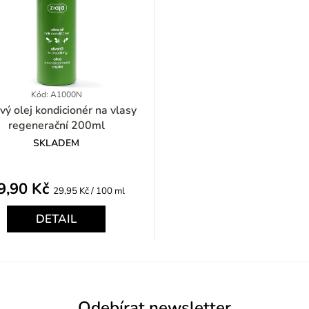
Kód: A1000N
kondicionér na vlasy
regenerační 200ml
SKLADEM
9,90 Kč
Měrná
29,95 Kč / 100 ml
cena:
DETAIL
Odebírat newsletter