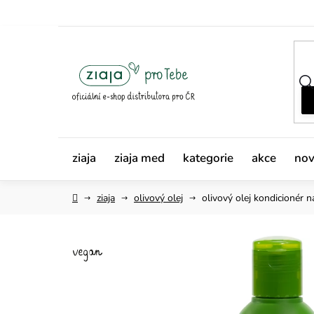
Přejít
na
obsah
ziaja
ziaja med
kategorie
akce
nov
Domů
ziaja
olivový olej
olivový olej
kondicionér n