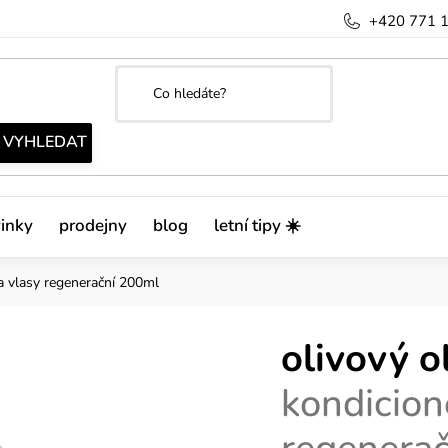
+420 771 
inky
prodejny
blog
letní tipy ☀️
a vlasy regenerační 200ml
olivový o
kondicion