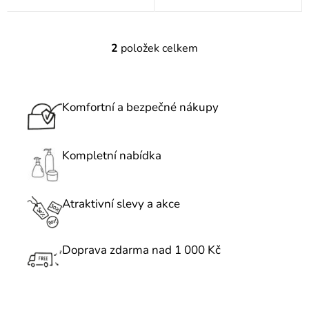
2
položek celkem
O
v
l
á
Komfortní a bezpečné nákupy
d
a
c
Kompletní nabídka
í
p
r
Atraktivní slevy a akce
v
k
Doprava zdarma nad 1 000 Kč
y
v
ý
p