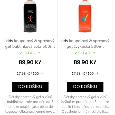
o
n
d
í
u
p
k
r
t
o
kids
koupelový & sprchový
kids
koupelový & sprchový
ů
d
gel bublinková cola 500ml
gel žvýkačka 500ml
u
SKLADEM
SKLADEM
k
89,90 Kč
89,90 Kč
t
Měrná
Měrná
17,98 Kč / 100 ml
17,98 Kč / 100 ml
ů
cena:
cena:
DO KOŠÍKU
DO KOŠÍKU
Dětský sprchový gel s vůní
Dětský sprchový gel s vůní
bublinkové coly pro děti od 3
žvýkačky pro děti od 3 let. Lze
let. Lze použít i jako pěnu do
použít i jako pěnu do koupele.
koupele. Obsahuje jemné mycí...
Obsahuje jemné mycí složky...