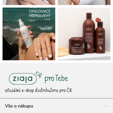
Z
á
p
a
t
í
Vše o nákupu