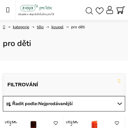
Přejít
na
obsah
NÁ
Hledat
KO
Domů
kategorie
tělo
koupel
pro děti
pro děti
V
ý
p
i
Ř
Řadit podle:
Nejprodávanější
s
a
p
z
r
e