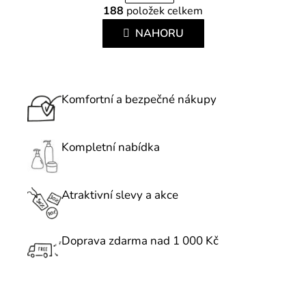
O
r
188
položek celkem
v
á
l
NAHORU
n
á
k
d
o
a
v
c
Komfortní a bezpečné nákupy
á
í
n
p
í
r
Kompletní nabídka
v
k
Atraktivní slevy a akce
y
v
ý
Doprava zdarma nad 1 000 Kč
p
i
s
u