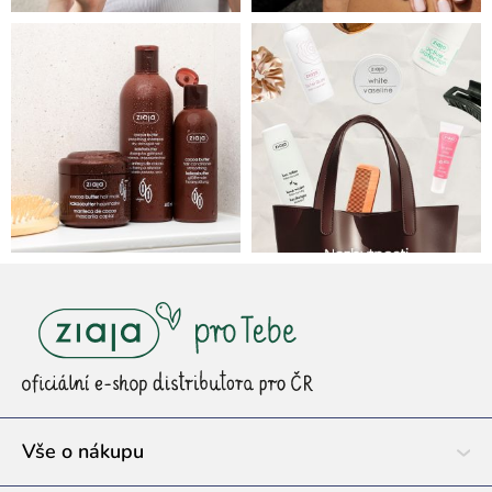
Z
á
p
a
t
í
Vše o nákupu