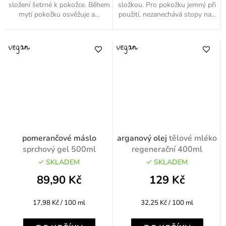
složení šetrné k pokožce. Během
složkou. Pro pokožku jemný při
mytí pokožku osvěžuje a...
použití, nezanechává stopy na...
pomerančové máslo
arganový olej
tělové mléko
sprchový gel 500ml
regenerační 400ml
SKLADEM
SKLADEM
89,90 Kč
129 Kč
Měrná
Měrná
17,98 Kč / 100 ml
32,25 Kč / 100 ml
cena:
cena: