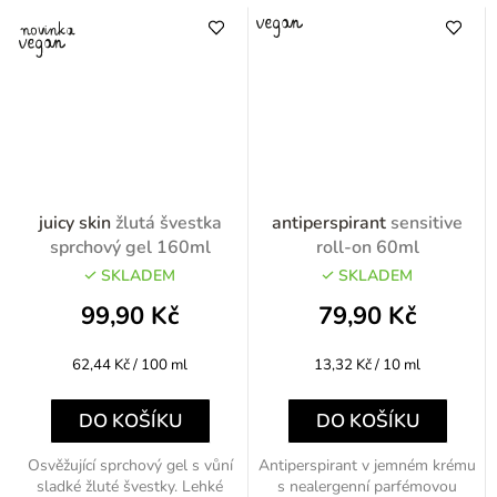
juicy skin
žlutá švestka
antiperspirant
sensitive
sprchový gel 160ml
roll-on 60ml
SKLADEM
SKLADEM
99,90 Kč
79,90 Kč
Měrná
Měrná
62,44 Kč / 100 ml
13,32 Kč / 10 ml
cena:
cena:
DO KOŠÍKU
DO KOŠÍKU
Osvěžující sprchový gel s vůní
Antiperspirant v jemném krému
sladké žluté švestky. Lehké
s nealergenní parfémovou