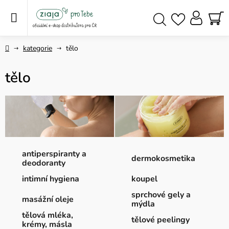
Přejít
na
obsah
NÁ
Hledat
KO
Domů
kategorie
tělo
tělo
antiperspiranty a
dermokosmetika
deodoranty
intimní hygiena
koupel
sprchové gely a
masážní oleje
mýdla
tělová mléka,
tělové peelingy
krémy, másla