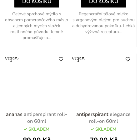
DO KOŠÍKU
DO KOŠÍKU
Gelové sprchové mýdlo s
Regenerační tělové mléko
obsahem pomerančového máslo
s arganovým olejem pro suchou
a jemných mycích složek
a dehydrovanou pokožku. Lehká
rostlinného původu. Jemně
výživná receptura...
promašťuje a...
ananas
antiperspirant roll-
antiperspirant
elegance
on 60ml
roll-on 60ml
SKLADEM
SKLADEM