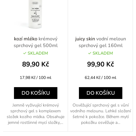
kozí mléko
krémový
juicy skin
vodní meloun
sprchový gel 500ml
sprchový gel 160ml
SKLADEM
SKLADEM
89,90 Kč
99,90 Kč
Měrná
Měrná
17,98 Kč / 100 ml
62,44 Kč / 100 ml
cena:
cena:
DO KOŠÍKU
DO KOŠÍKU
Jemně vyživující krémový
Osvěžující sprchový gel s vůní
sprchový gel s komplexem
vodního melounu. Lehké složení
složek kozího mléka. Obsahuje
šetrné k pokožce. Během mytí
jemné rostlinné mycí složky,...
pokožku osvěžuje a...