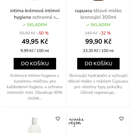
t
o
intima krémová intimní
cupuacu
tělové mléko
ů
d
hygiena
ochranná s
bronzující 300ml
kyselinou mléčnou 500ml
u
SKLADEM
SKLADEM
flip flop
99,90 Kč
–50 %
149 Kč
–32 %
k
49,95 Kč
99,90 Kč
t
Měrná
Měrná
9,99 Kč / 100 ml
33,30 Kč / 100 ml
ů
cena:
cena:
DO KOŠÍKU
DO KOŠÍKU
Krémová intimní hygiena s
Bronzující hydratační a vyživující
kyselinou mléčnou pro
tělové mléko s máslem Cupuacu
každodenní hygienu a ochranu
pro všechny typy pokožky.
intimních míst. Obsahuje 95%
Účinně regeneruje...
složek...