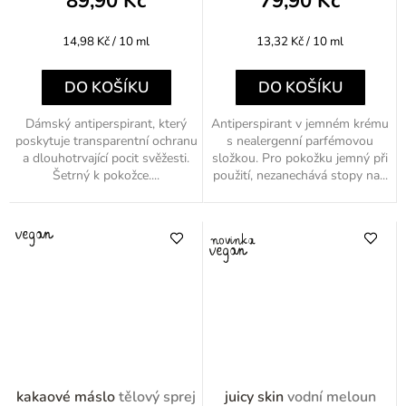
89,90 Kč
79,90 Kč
Měrná
Měrná
14,98 Kč / 10 ml
13,32 Kč / 10 ml
cena:
cena:
DO KOŠÍKU
DO KOŠÍKU
Dámský antiperspirant, který
Antiperspirant v jemném krému
poskytuje transparentní ochranu
s nealergenní parfémovou
a dlouhotrvající pocit svěžesti.
složkou. Pro pokožku jemný při
Šetrný k pokožce....
použití, nezanechává stopy na...
kakaové máslo
tělový sprej
juicy skin
vodní meloun