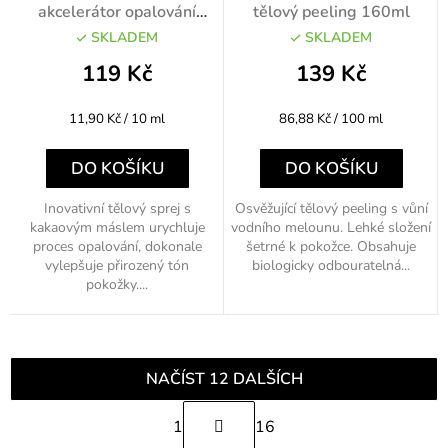
akcelerátor opalování
tělový peeling 160ml
100ml
SKLADEM
SKLADEM
119 Kč
139 Kč
Měrná
Měrná
11,90 Kč / 10 ml
86,88 Kč / 100 ml
cena:
cena:
DO KOŠÍKU
DO KOŠÍKU
Inovativní tělový sprej s
Osvěžující tělový peeling s vůní
kakaovým máslem urychluje
vodního melounu. Lehké složení
proces opalování, dokonale
šetrné k pokožce. Obsahuje
vylepšuje přirozený tón
biologicky odbouratelná...
pokožky....
NAČÍST 12 DALŠÍCH
S
1
16
t