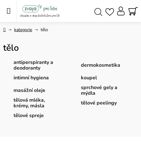
Přejít
na
obsah
NÁ
Hledat
KO
Domů
kategorie
tělo
tělo
antiperspiranty a
dermokosmetika
deodoranty
intimní hygiena
koupel
sprchové gely a
masážní oleje
mýdla
tělová mléka,
tělové peelingy
krémy, másla
tělové spreje