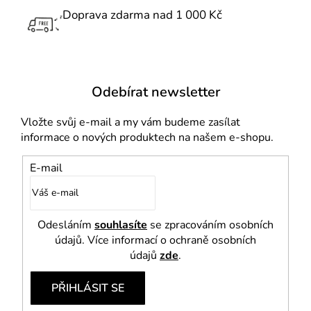
v
Doprava zdarma nad 1 000 Kč
ý
p
i
s
u
Odebírat newsletter
Vložte svůj e-mail a my vám budeme zasílat
informace o nových produktech na našem e-shopu.
E-mail
Odesláním
souhlasíte
se zpracováním osobních
údajů. Více informací o ochraně osobních
údajů
zde
.
PŘIHLÁSIT SE