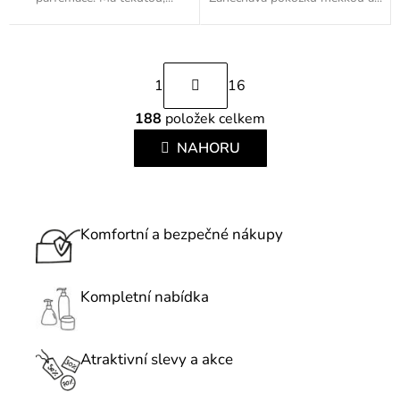
S
1
16
t
r
188
položek celkem
O
á
v
NAHORU
n
l
k
á
o
d
v
a
Komfortní a bezpečné nákupy
á
c
n
í
í
p
Kompletní nabídka
r
v
k
Atraktivní slevy a akce
y