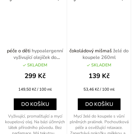
péče o děti
hypoalergenní
čokoládový mišmaš
želé do
vyživující olejíček do
koupele 260ml
koupele 200ml
SKLADEM
SKLADEM
299 Kč
139 Kč
Měrná
Měrná
149,50 Kč / 100 ml
53,46 Kč / 100 ml
cena:
cena:
DO KOŠÍKU
DO KOŠÍKU
Vyživující, promašťující a mycí
Mycí želé do koupele s vůní
koupelový olej. Na bázi účinných
plněných pralinek. Pochoutková
látek přírodního původu. Bez
péče a osvěžující relaxace.
parfemace. Má tekutou,...
Zanechává pokožku měkkou a...