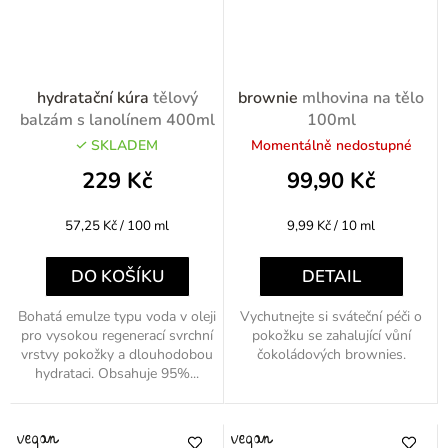
hydratační kúra
tělový
brownie
mlhovina na tělo
balzám s lanolínem 400ml
100ml
SKLADEM
Momentálně nedostupné
229 Kč
99,90 Kč
Měrná
Měrná
57,25 Kč / 100 ml
9,99 Kč / 10 ml
cena:
cena:
DO KOŠÍKU
DETAIL
Bohatá emulze typu voda v oleji
Vychutnejte si sváteční péči o
pro vysokou regenerací svrchní
pokožku se zahalující vůní
vrstvy pokožky a dlouhodobou
čokoládových brownies.
hydrataci. Obsahuje 95%...