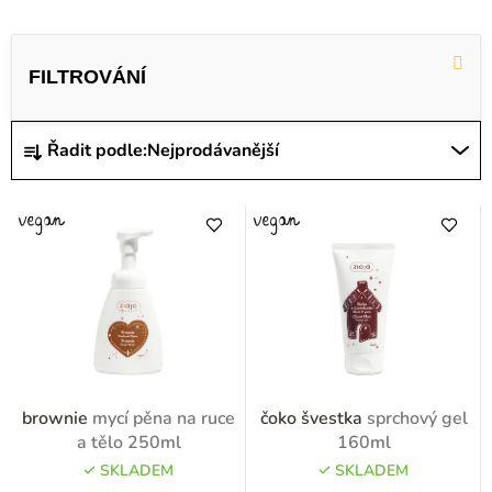
V
ý
p
i
Ř
Řadit podle:
Nejprodávanější
s
a
p
z
r
e
o
n
d
í
u
p
k
r
t
o
brownie
mycí pěna na ruce
čoko švestka
sprchový gel
ů
d
a tělo 250ml
160ml
u
SKLADEM
SKLADEM