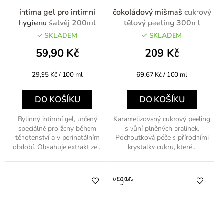
intima gel pro intimní
čokoládový mišmaš
cukrový
hygienu
šalvěj 200ml
tělový peeling 300ml
SKLADEM
SKLADEM
59,90 Kč
209 Kč
Měrná
Měrná
29,95 Kč / 100 ml
69,67 Kč / 100 ml
cena:
cena:
DO KOŠÍKU
DO KOŠÍKU
Bylinný intimní gel, určený
Karamelizovaný cukrový peeling
speciálně pro ženy během
s vůní plněných pralinek.
těhotenství a v perinatálním
Pochoutková péče s přírodními
období. Obsahuje extrakt ze...
krystalky cukru, které...