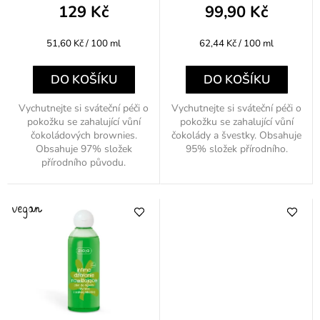
k
129 Kč
99,90 Kč
t
Měrná
Měrná
51,60 Kč / 100 ml
62,44 Kč / 100 ml
ů
cena:
cena:
DO KOŠÍKU
DO KOŠÍKU
Vychutnejte si sváteční péči o
Vychutnejte si sváteční péči o
pokožku se zahalující vůní
pokožku se zahalující vůní
čokoládových brownies.
čokolády a švestky. Obsahuje
Obsahuje 97% složek
95% složek přírodního.
přírodního původu.