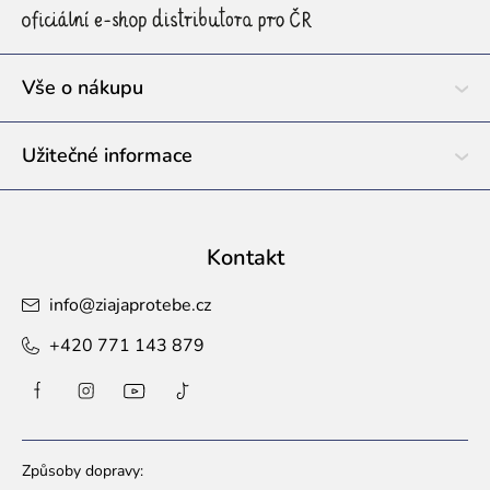
a
t
í
Vše o nákupu
Užitečné informace
Kontakt
info
@
ziajaprotebe.cz
+420 771 143 879
Způsoby dopravy: