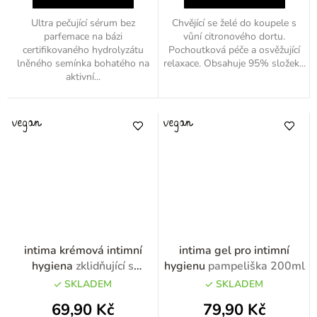
Ultra pečující sérum bez
Chvějící se želé do koupele s
parfemace na bázi
vůní citronového dortu.
certifikovaného hydrolyzátu
Pochoutková péče a osvěžující
lněného semínka bohatého na
relaxace. Obsahuje 95% složek...
aktivní...
intima krémová intimní
intima gel pro intimní
hygiena
zklidňující s
hygienu
pampeliška 200ml
kyselinou askorbovou
SKLADEM
SKLADEM
200ml
69,90 Kč
79,90 Kč