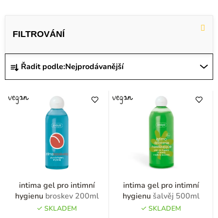
V
ý
p
i
Ř
Řadit podle:
Nejprodávanější
s
a
p
z
r
e
o
n
d
í
u
p
k
r
t
o
intima gel pro intimní
intima gel pro intimní
ů
d
hygienu
broskev 200ml
hygienu
šalvěj 500ml
u
SKLADEM
SKLADEM