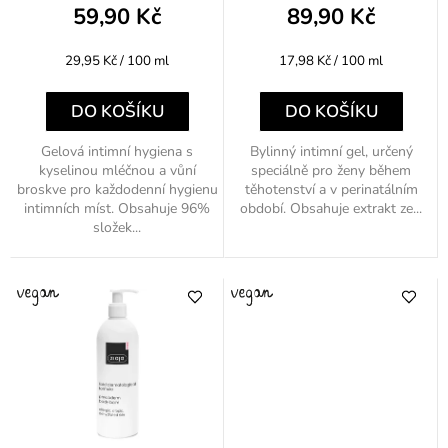
k
59,90 Kč
89,90 Kč
t
Měrná
Měrná
29,95 Kč / 100 ml
17,98 Kč / 100 ml
ů
cena:
cena:
DO KOŠÍKU
DO KOŠÍKU
Gelová intimní hygiena s
Bylinný intimní gel, určený
kyselinou mléčnou a vůní
speciálně pro ženy během
broskve pro každodenní hygienu
těhotenství a v perinatálním
intimních míst. Obsahuje 96%
období. Obsahuje extrakt ze...
složek...