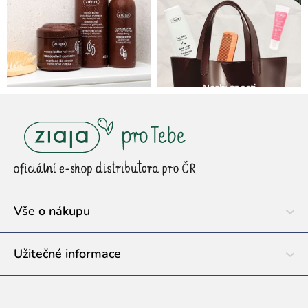
Z
á
p
a
t
í
Vše o nákupu
Užitečné informace