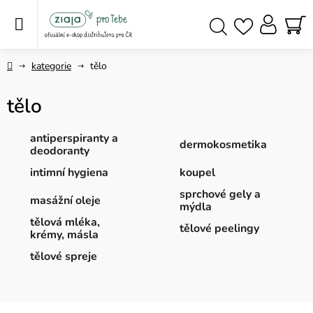
Přejít
na
obsah
NÁ
Hledat
KO
Domů
kategorie
tělo
tělo
antiperspiranty a
dermokosmetika
deodoranty
intimní hygiena
koupel
sprchové gely a
masážní oleje
mýdla
tělová mléka,
tělové peelingy
krémy, másla
tělové spreje