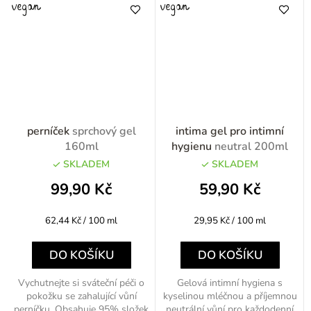
perníček
sprchový gel
intima gel pro intimní
160ml
hygienu
neutral 200ml
SKLADEM
SKLADEM
99,90 Kč
59,90 Kč
Měrná
Měrná
62,44 Kč / 100 ml
29,95 Kč / 100 ml
cena:
cena:
DO KOŠÍKU
DO KOŠÍKU
Vychutnejte si sváteční péči o
Gelová intimní hygiena s
pokožku se zahalující vůní
kyselinou mléčnou a příjemnou
perníčku. Obsahuje 95% složek
neutrální vůní pro každodenní