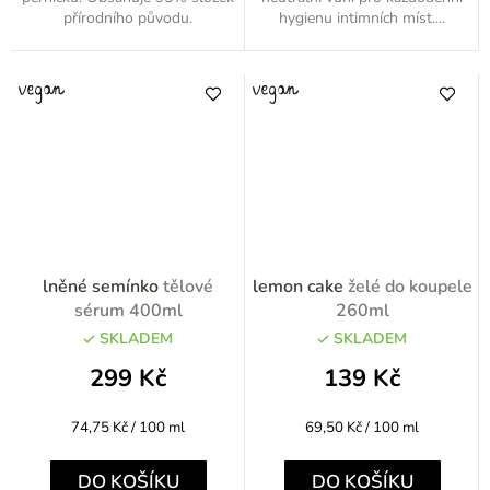
přírodního původu.
hygienu intimních míst....
lněné semínko
tělové
lemon cake
želé do koupele
sérum 400ml
260ml
SKLADEM
SKLADEM
299 Kč
139 Kč
Měrná
Měrná
74,75 Kč / 100 ml
69,50 Kč / 100 ml
cena:
cena:
DO KOŠÍKU
DO KOŠÍKU