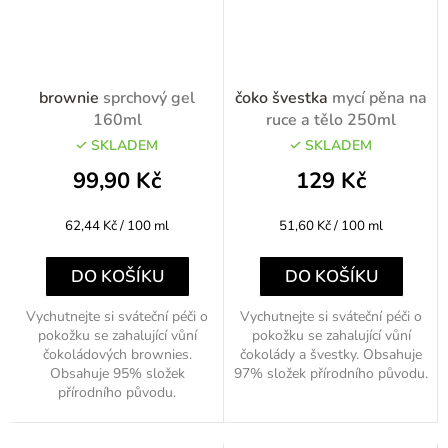
brownie
sprchový gel
čoko švestka
mycí pěna na
160ml
ruce a tělo 250ml
SKLADEM
SKLADEM
99,90 Kč
129 Kč
Měrná
Měrná
62,44 Kč / 100 ml
51,60 Kč / 100 ml
cena:
cena:
DO KOŠÍKU
DO KOŠÍKU
Vychutnejte si sváteční péči o
Vychutnejte si sváteční péči o
pokožku se zahalující vůní
pokožku se zahalující vůní
čokoládových brownies.
čokolády a švestky. Obsahuje
Obsahuje 95% složek
97% složek přírodního původu.
přírodního původu.