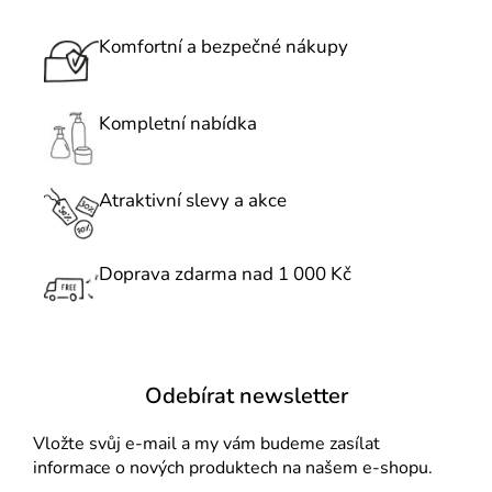
o
a
v
c
Komfortní a bezpečné nákupy
á
í
n
p
í
r
Kompletní nabídka
v
k
Atraktivní slevy a akce
y
v
ý
Doprava zdarma nad 1 000 Kč
p
i
s
u
Odebírat newsletter
Vložte svůj e-mail a my vám budeme zasílat
informace o nových produktech na našem e-shopu.