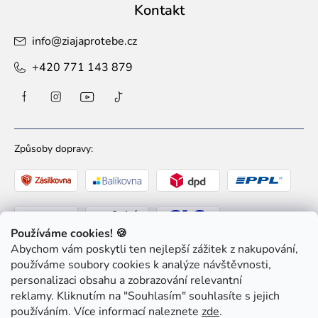
Kontakt
info
@
ziajaprotebe.cz
+420 771 143 879
Způsoby dopravy:
Používáme cookies! 🍪
Abychom vám poskytli ten nejlepší zážitek z nakupování,
Způsoby platby:
používáme soubory cookies k analýze návštěvnosti,
personalizaci obsahu a zobrazování relevantní
reklamy. Kliknutím na "Souhlasím" souhlasíte s jejich
používáním. Více informací naleznete
zde
.