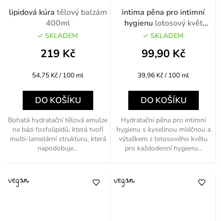
lipidová kúra
tělový balzám
intima pěna pro intimní
400ml
hygienu
lotosový květ
250ml
SKLADEM
SKLADEM
219 Kč
99,90 Kč
Měrná
Měrná
54,75 Kč / 100 ml
39,96 Kč / 100 ml
cena:
cena:
DO KOŠÍKU
DO KOŠÍKU
Bohatá hydratační tělová emulze
Hydratační pěna pro intimní
na bázi fosfolipidů, která tvoří
hygienu s kyselinou mléčnou a
multi-lamelární strukturu, která
výtažkem z lotosového květu
napodobuje...
pro každodenní hygienu...