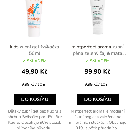
o
n
d
í
u
p
k
r
t
o
kids
zubní gel žvýkačka
mintperfect aroma
zubní
ů
d
50ml
pěna zelený čaj & máta
100ml
u
SKLADEM
SKLADEM
k
49,90 Kč
99,90 Kč
t
Měrná
Měrná
9,98 Kč / 10 ml
9,99 Kč / 10 ml
ů
cena:
cena:
DO KOŠÍKU
DO KOŠÍKU
Dětský zubní gel bez fluoru s
Mintperfect aroma je moderní
příchutí žvýkačky pro děti. Bez
ústní hygiena založená na
fluoru. Obsahuje 90% složek
minerálních složkách. Obsahuje
přírodního původu.
91% složek přírodního...