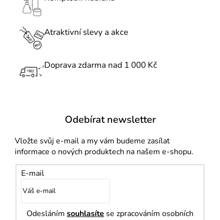
í
p
r
Atraktivní slevy a akce
v
k
Doprava zdarma nad 1 000 Kč
y
v
ý
p
i
Odebírat newsletter
s
u
Vložte svůj e-mail a my vám budeme zasílat
informace o nových produktech na našem e-shopu.
E-mail
Odesláním
souhlasíte
se zpracováním osobních