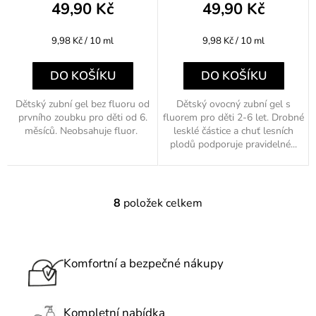
49,90 Kč
49,90 Kč
Měrná
Měrná
9,98 Kč / 10 ml
9,98 Kč / 10 ml
cena:
cena:
DO KOŠÍKU
DO KOŠÍKU
Dětský zubní gel bez fluoru od
Dětský ovocný zubní gel s
prvního zoubku pro děti od 6.
fluorem pro děti 2-6 let. Drobné
měsíců. Neobsahuje fluor.
lesklé částice a chuť lesních
plodů podporuje pravidelné...
8
položek celkem
O
v
l
á
Komfortní a bezpečné nákupy
d
a
c
Kompletní nabídka