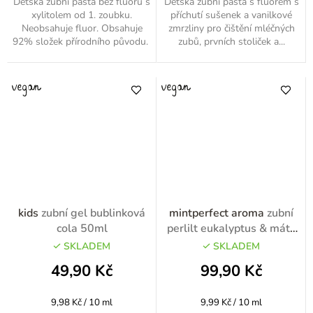
Dětská zubní pasta bez fluoru s
Dětská zubní pasta s fluorem s
xylitolem od 1. zoubku.
příchutí sušenek a vanilkové
Neobsahuje fluor. Obsahuje
zmrzliny pro čištění mléčných
92% složek přírodního původu.
zubů, prvních stoliček a...
kids
zubní gel bublinková
mintperfect aroma
zubní
cola 50ml
perlilt eukalyptus & máta
100ml
SKLADEM
SKLADEM
49,90 Kč
99,90 Kč
Měrná
Měrná
9,98 Kč / 10 ml
9,99 Kč / 10 ml