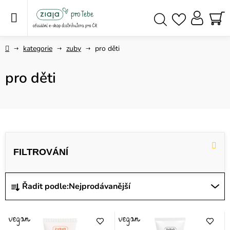
Přejít
na
obsah
NÁ
Hledat
KO
Domů
kategorie
zuby
pro děti
pro děti
V
ý
p
i
Ř
Řadit podle:
Nejprodávanější
s
a
p
z
r
e