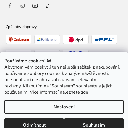
Způsoby dopravy:
Používáme cookies! 🍪
Abychom vám poskytli ten nejlepší zážitek z nakupování,
Způsoby platby:
používáme soubory cookies k analýze návštěvnosti,
personalizaci obsahu a zobrazování relevantní
reklamy. Kliknutím na "Souhlasím" souhlasíte s jejich
používáním. Více informací naleznete
zde
.
Nastavení
Copyright 2026
Ziaja pro Tebe
. Všechna práva
vyhrazena.
Upravit nastavení cookies
Odmítnout
Souhlasím
Shoptet
|
mime digital