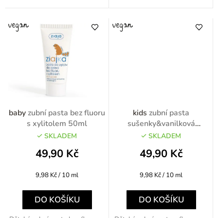
baby
zubní pasta bez fluoru
kids
zubní pasta
s xylitolem 50ml
sušenky&vanilková
zmrzlina 50ml
SKLADEM
SKLADEM
49,90 Kč
49,90 Kč
Měrná
Měrná
9,98 Kč / 10 ml
9,98 Kč / 10 ml
cena:
cena:
DO KOŠÍKU
DO KOŠÍKU