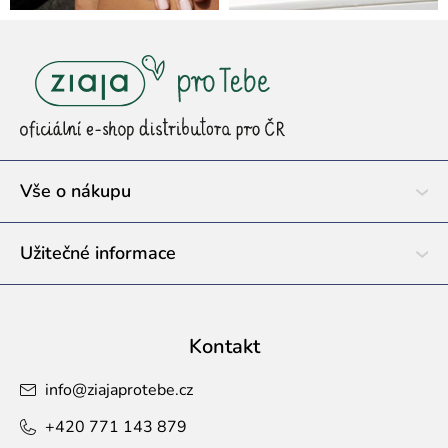
Z
á
p
a
t
í
Vše o nákupu
Užitečné informace
Kontakt
info
@
ziajaprotebe.cz
+420 771 143 879