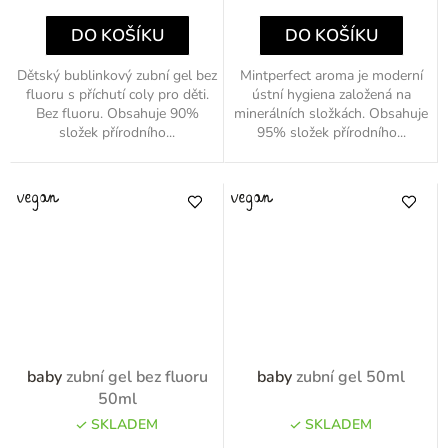
cena:
cena:
DO KOŠÍKU
DO KOŠÍKU
Dětský bublinkový zubní gel bez
Mintperfect aroma je moderní
fluoru s příchutí coly pro děti.
ústní hygiena založená na
Bez fluoru. Obsahuje 90%
minerálních složkách. Obsahuje
složek přírodního...
95% složek přírodního...
baby
zubní gel bez fluoru
baby
zubní gel 50ml
50ml
SKLADEM
SKLADEM