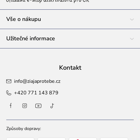
t
í
Vše o nákupu
Užitečné informace
Kontakt
info
@
ziajaprotebe.cz
+420 771 143 879
Způsoby dopravy: