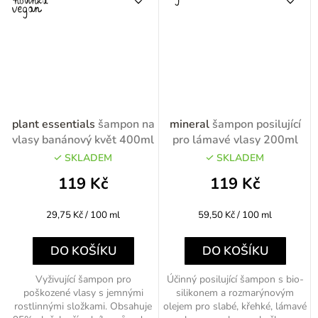
plant essentials
šampon na
mineral
šampon posilující
vlasy banánový květ 400ml
pro lámavé vlasy 200ml
SKLADEM
SKLADEM
119 Kč
119 Kč
Měrná
Měrná
29,75 Kč / 100 ml
59,50 Kč / 100 ml
cena:
cena:
DO KOŠÍKU
DO KOŠÍKU
Vyživující šampon pro
Účinný posilující šampon s bio-
poškozené vlasy s jemnými
silikonem a rozmarýnovým
rostlinnými složkami. Obsahuje
olejem pro slabé, křehké, lámavé