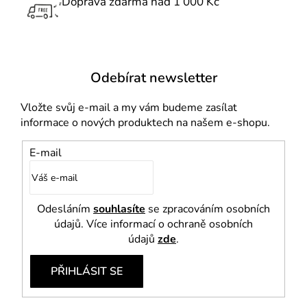
Doprava zdarma nad 1 000 Kč
y
v
ý
p
i
Odebírat newsletter
s
u
Vložte svůj e-mail a my vám budeme zasílat
informace o nových produktech na našem e-shopu.
E-mail
Odesláním
souhlasíte
se zpracováním osobních
údajů. Více informací o ochraně osobních
údajů
zde
.
PŘIHLÁSIT SE