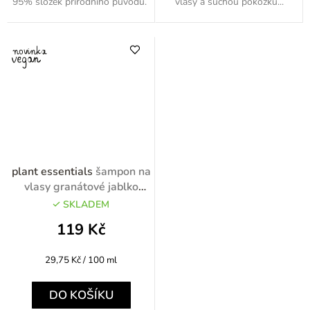
95% složek přírodního původu.
vlasy a suchou pokožku...
plant essentials
šampon na
vlasy granátové jablko
400ml
SKLADEM
119 Kč
Měrná
29,75 Kč / 100 ml
cena:
DO KOŠÍKU