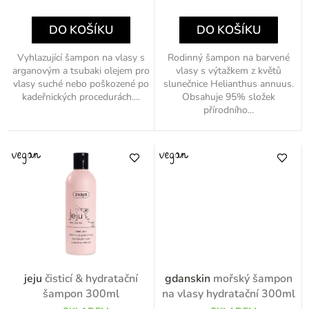
ů
cena:
cena:
DO KOŠÍKU
DO KOŠÍKU
Vyhlazující šampon na vlasy s
Rodinný šampon na barvené
arganovým a tsubaki olejem pro
vlasy s výtažkem z květů
vlasy suché nebo poškozené po
slunečnice Helianthus annuus.
kadeřnických procedurách....
Obsahuje 95% složek
přírodního...
jeju
čisticí & hydratační
gdanskin
mořský šampon
šampon 300ml
na vlasy hydratační 300ml