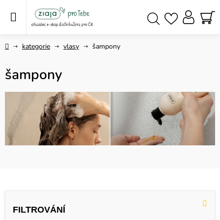
Přejít
na
obsah
NÁ
Hledat
KO
Domů
kategorie
vlasy
šampony
šampony
V
ý