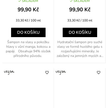
SKLADEM
SKLADEM
99,90 Kč
99,90 Kč
Měrná
Měrná
33,30 Kč / 100 ml
33,30 Kč / 100 ml
cena:
cena:
DO KOŠÍKU
DO KOŠÍKU
Šampon na vlasy a pokožku
Hydratační šampon pro suché
hlavy s vůní manga, kokosu a
vlasy ve formě hustého gelu s
papáji. Obsahuje 94% složek
rozjasňujícími minerály. Je
přírodního původu.
založený na jemných mycích a...