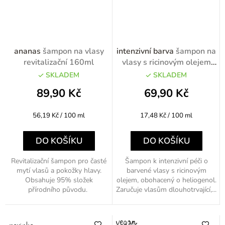
ananas
šampon na vlasy
intenzivní barva
šampon na
revitalizační 160ml
vlasy s ricinovým olejem
400ml
SKLADEM
SKLADEM
89,90 Kč
69,90 Kč
Měrná
Měrná
56,19 Kč / 100 ml
17,48 Kč / 100 ml
cena:
cena:
DO KOŠÍKU
DO KOŠÍKU
Revitalizační šampon pro časté
Šampon k intenzivní péči o
mytí vlasů a pokožky hlavy.
barvené vlasy s ricinovým
Obsahuje 95% složek
olejem, obohacený o heliogenol.
přírodního původu.
Zaručuje vlasům dlouhotrvající,...