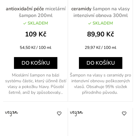
antioxidační péče
micelární
ceramidy
šampon na vlasy
šampon 200ml
intenzivní obnova 300ml
SKLADEM
SKLADEM
109 Kč
89,90 Kč
Měrná
Měrná
54,50 Kč / 100 ml
29,97 Kč / 100 ml
cena:
cena:
DO KOŠÍKU
DO KOŠÍKU
Micelární šampon na bázi
Šampon na vlasy s ceramidy pro
systému částic, který účinně čistí
intenzivní obnovu poškozených
vlasy a pokožku hlavy. Působí
vlasů. Obsahuje 95% složek
šetrně, aniž by způsobovaly...
přírodního původu.