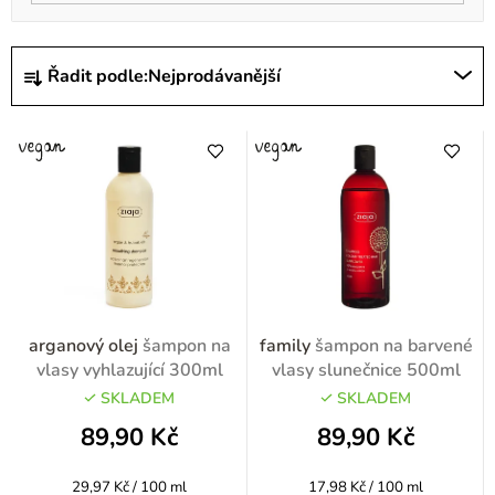
Ř
Řadit podle:
Nejprodávanější
a
z
e
n
í
p
r
o
arganový olej
šampon na
family
šampon na barvené
d
vlasy vyhlazující 300ml
vlasy slunečnice 500ml
u
SKLADEM
SKLADEM
k
89,90 Kč
89,90 Kč
t
Měrná
Měrná
29,97 Kč / 100 ml
17,98 Kč / 100 ml