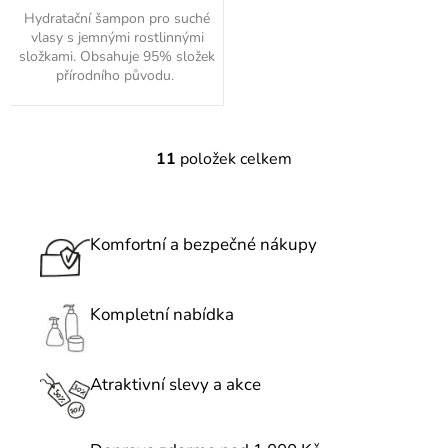
Hydratační šampon pro suché
vlasy s jemnými rostlinnými
složkami. Obsahuje 95% složek
přírodního původu.
11
položek celkem
O
v
l
á
Komfortní a bezpečné nákupy
d
a
c
Kompletní nabídka
í
p
r
Atraktivní slevy a akce
v
k