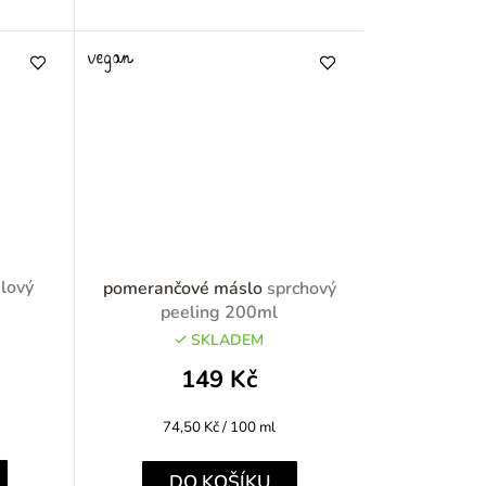
ělový
pomerančové máslo
sprchový
peeling 200ml
SKLADEM
149 Kč
Měrná
74,50 Kč / 100 ml
cena:
DO KOŠÍKU