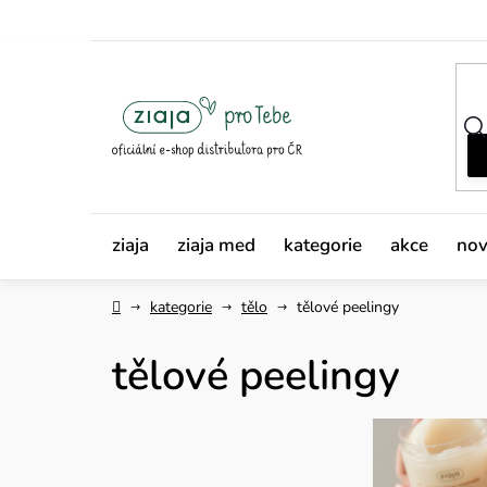
Přejít
na
obsah
ziaja
ziaja med
kategorie
akce
nov
Domů
kategorie
tělo
tělové peelingy
tělové peelingy