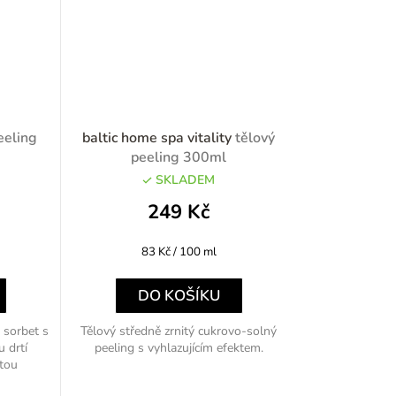
eeling
baltic home spa vitality
tělový
peeling 300ml
SKLADEM
249 Kč
Měrná
83 Kč / 100 ml
cena:
DO KOŠÍKU
 sorbet s
Tělový středně zrnitý cukrovo-solný
 drtí
peeling s vyhlazujícím efektem.
atou