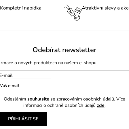
d
o
Kompletní nabídka
Atraktivní slevy a akc
a
v
á
c
n
í
í
p
r
Odebírat newsletter
v
k
formace o nových produktech na našem e-shopu.
y
E-mail
v
ý
p
Odesláním
souhlasíte
se zpracováním osobních údajů. Více
i
informací o ochraně osobních údajů
zde
.
s
u
PŘIHLÁSIT SE