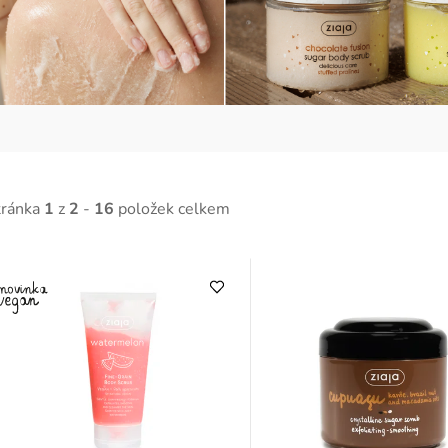
tránka
1
z
2
-
16
položek celkem
V
ý
p