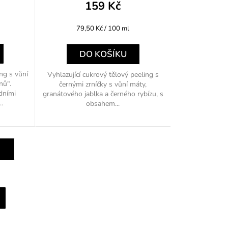
159 Kč
Měrná
79,50 Kč / 100 ml
cena:
DO KOŠÍKU
ng s vůní
Vyhlazující cukrový tělový peeling s
nů".
černými zrníčky s vůní máty,
dními
granátového jablka a černého rybízu, s
..
obsahem...