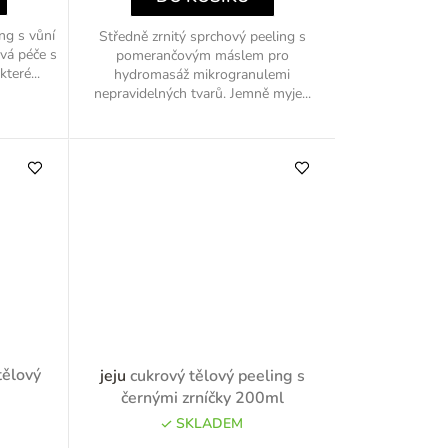
ng s vůní
Středně zrnitý sprchový peeling s
vá péče s
pomerančovým máslem pro
teré...
hydromasáž mikrogranulemi
nepravidelných tvarů. Jemně myje...
tělový
jeju
cukrový tělový peeling s
černými zrníčky 200ml
SKLADEM