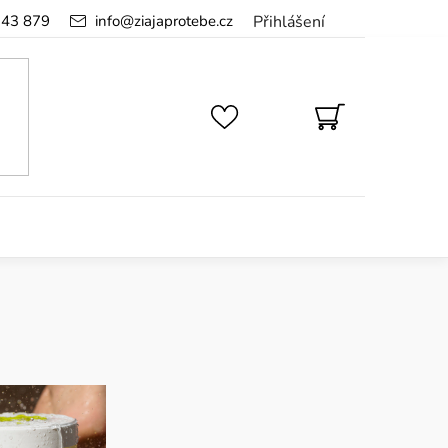
143 879
info
@
ziajaprotebe.cz
Přihlášení
NÁKUPNÍ
KOŠÍK