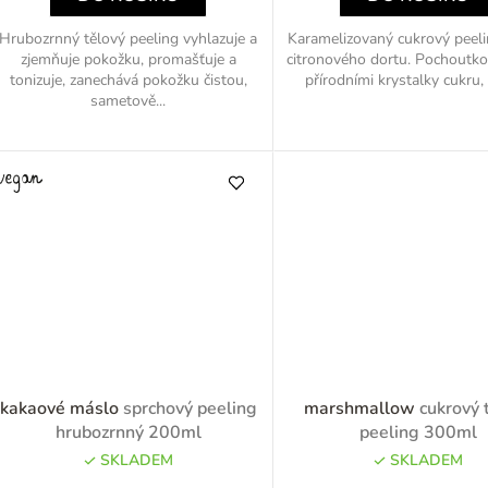
Hrubozrnný tělový peeling vyhlazuje a
Karamelizovaný cukrový peeli
zjemňuje pokožku, promašťuje a
citronového dortu. Pochoutko
tonizuje, zanechává pokožku čistou,
přírodními krystalky cukru, k
sametově...
kakaové máslo
sprchový peeling
marshmallow
cukrový 
hrubozrnný 200ml
peeling 300ml
SKLADEM
SKLADEM