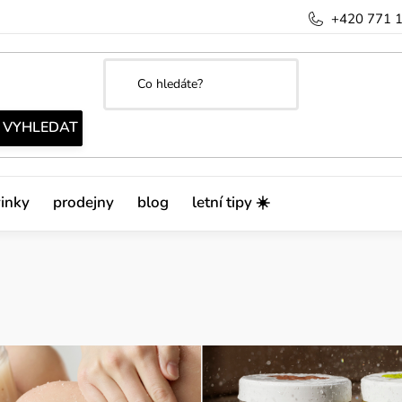
+420 771 
inky
prodejny
blog
letní tipy ☀️