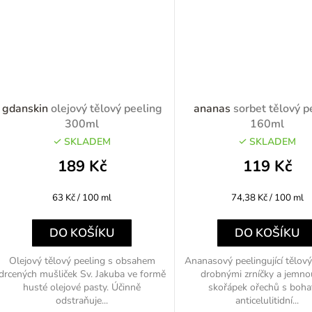
gdanskin
olejový tělový peeling
ananas
sorbet tělový p
300ml
160ml
SKLADEM
SKLADEM
189 Kč
119 Kč
Měrná
Měrná
63 Kč / 100 ml
74,38 Kč / 100 ml
cena:
cena:
DO KOŠÍKU
DO KOŠÍKU
Olejový tělový peeling s obsahem
Ananasový peelingující tělový
drcených mušliček Sv. Jakuba ve formě
drobnými zrníčky a jemnou
husté olejové pasty. Účinně
skořápek ořechů s boh
odstraňuje...
anticelulitidní...