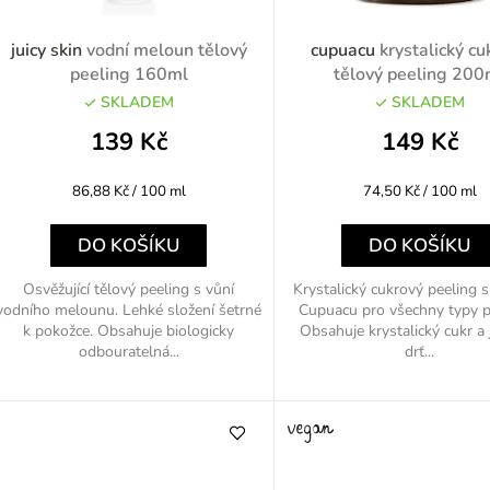
p
juicy skin
vodní meloun tělový
cupuacu
krystalický cu
peeling 160ml
tělový peeling 200
SKLADEM
SKLADEM
o
139 Kč
149 Kč
d
Měrná
Měrná
86,88 Kč / 100 ml
74,50 Kč / 100 ml
u
cena:
cena:
k
DO KOŠÍKU
DO KOŠÍKU
Osvěžující tělový peeling s vůní
Krystalický cukrový peeling
vodního melounu. Lehké složení šetrné
Cupuacu pro všechny typy p
ů
k pokožce. Obsahuje biologicky
Obsahuje krystalický cukr 
odbouratelná...
drť...