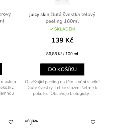
r
krový
juicy skin
žlutá švestka tělový
o
ml
peeling 160ml
SKLADEM
d
139 Kč
u
Měrná
86,88 Kč / 100 ml
k
cena:
t
DO KOŠÍKU
ů
 s máslem
Osvěžující peeling na tělo s vůní sladké
okožky.
žluté švestky. Lehké složení šetrné k
a jemnou
pokožce. Obsahuje biologicky...