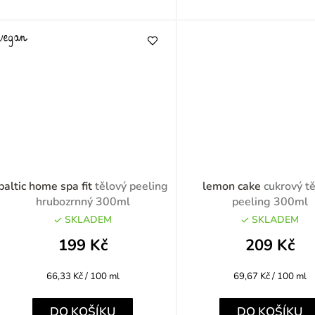
baltic home spa fit
tělový peeling
lemon cake
cukrový t
hrubozrnný 300ml
peeling 300ml
SKLADEM
SKLADEM
199 Kč
209 Kč
Měrná
Měrná
66,33 Kč / 100 ml
69,67 Kč / 100 ml
cena:
cena:
DO KOŠÍKU
DO KOŠÍKU