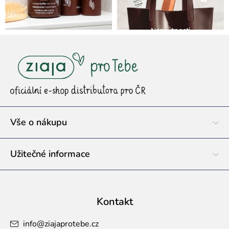
Z
á
p
a
t
í
Vše o nákupu
Užitečné informace
Kontakt
info
@
ziajaprotebe.cz