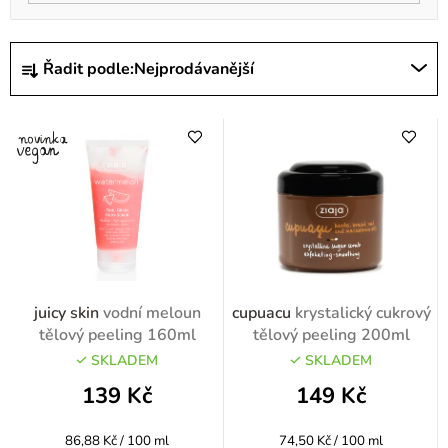
Ř
Řadit podle:
Nejprodávanější
a
z
e
n
í
p
r
o
juicy skin
vodní meloun
cupuacu
krystalický cukrový
d
tělový peeling 160ml
tělový peeling 200ml
u
SKLADEM
SKLADEM
k
139 Kč
149 Kč
t
Měrná
Měrná
86,88 Kč / 100 ml
74,50 Kč / 100 ml