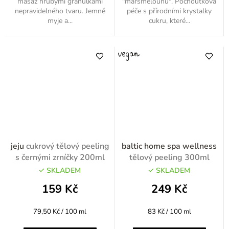
masáž hrubými granulkami
"maršmelounů". Pochoutková
nepravidelného tvaru. Jemně
péče s přírodními krystalky
myje a...
cukru, které...
jeju
cukrový tělový peeling
baltic home spa wellness
s černými zrníčky 200ml
tělový peeling 300ml
SKLADEM
SKLADEM
159 Kč
249 Kč
Měrná
Měrná
79,50 Kč / 100 ml
83 Kč / 100 ml
cena:
cena: