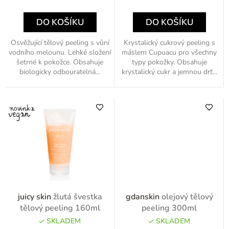
ů
cena:
cena:
DO KOŠÍKU
DO KOŠÍKU
Osvěžující tělový peeling s vůní
Krystalický cukrový peeling s
vodního melounu. Lehké složení
máslem Cupuacu pro všechny
šetrné k pokožce. Obsahuje
typy pokožky. Obsahuje
biologicky odbouratelná...
krystalický cukr a jemnou drť...
juicy skin
žlutá švestka
gdanskin
olejový tělový
tělový peeling 160ml
peeling 300ml
SKLADEM
SKLADEM