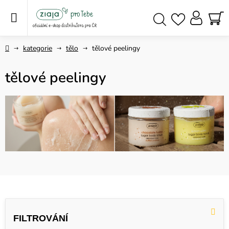
Přejít
na
obsah
NÁ
Hledat
KO
Domů
kategorie
tělo
tělové peelingy
tělové peelingy
V
ý