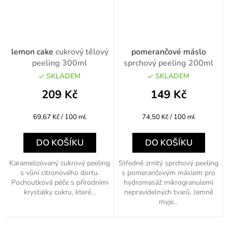
lemon cake
cukrový tělový
pomerančové máslo
peeling 300ml
sprchový peeling 200ml
SKLADEM
SKLADEM
209 Kč
149 Kč
Měrná
Měrná
69,67 Kč / 100 ml
74,50 Kč / 100 ml
cena:
cena:
DO KOŠÍKU
DO KOŠÍKU
Karamelizovaný cukrový peeling
Středně zrnitý sprchový peeling
s vůní citronového dortu.
s pomerančovým máslem pro
Pochoutková péče s přírodními
hydromasáž mikrogranulemi
krystalky cukru, které...
nepravidelných tvarů. Jemně
myje...