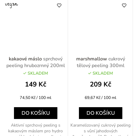
kakaové máslo
sprchový
marshmallow
cukrový
peeling hrubozrnný 200ml
tělový peeling 300ml
SKLADEM
SKLADEM
149 Kč
209 Kč
Měrná
Měrná
74,50 Kč / 100 ml
69,67 Kč / 100 ml
cena:
cena:
DO KOŠÍKU
DO KOŠÍKU
Aktivní sprchový peeling s
Karamelizovaný cukrový peeling
kakaovým máslem pro hydro
s vůní jahodových