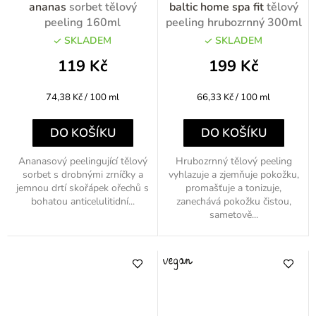
ananas
sorbet tělový
baltic home spa fit
tělový
peeling 160ml
peeling hrubozrnný 300ml
SKLADEM
SKLADEM
119 Kč
199 Kč
Měrná
Měrná
74,38 Kč / 100 ml
66,33 Kč / 100 ml
cena:
cena:
DO KOŠÍKU
DO KOŠÍKU
Ananasový peelingující tělový
Hrubozrnný tělový peeling
sorbet s drobnými zrníčky a
vyhlazuje a zjemňuje pokožku,
jemnou drtí skořápek ořechů s
promašťuje a tonizuje,
bohatou anticelulitidní...
zanechává pokožku čistou,
sametově...