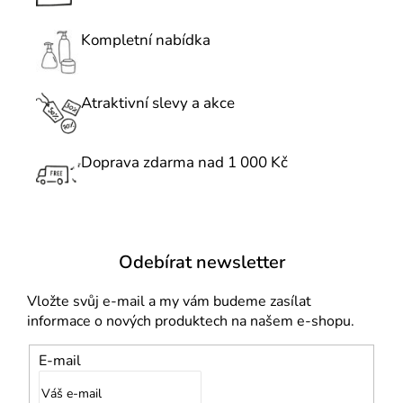
n
p
í
r
Kompletní nabídka
v
k
Atraktivní slevy a akce
y
v
ý
Doprava zdarma nad 1 000 Kč
p
i
s
u
Odebírat newsletter
Vložte svůj e-mail a my vám budeme zasílat
informace o nových produktech na našem e-shopu.
E-mail