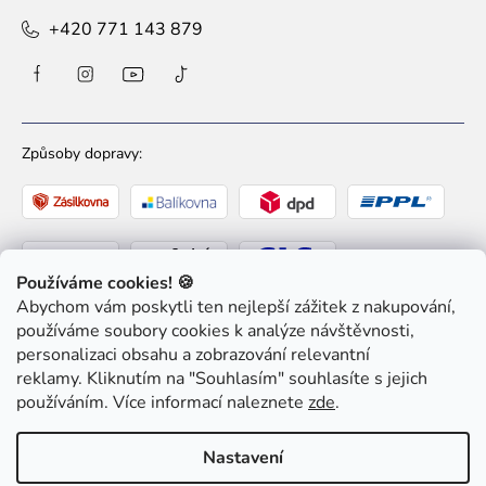
+420 771 143 879
Způsoby dopravy:
Používáme cookies! 🍪
Abychom vám poskytli ten nejlepší zážitek z nakupování,
Způsoby platby:
používáme soubory cookies k analýze návštěvnosti,
personalizaci obsahu a zobrazování relevantní
reklamy. Kliknutím na "Souhlasím" souhlasíte s jejich
používáním. Více informací naleznete
zde
.
Nastavení
Copyright 2026
Ziaja pro Tebe
. Všechna práva