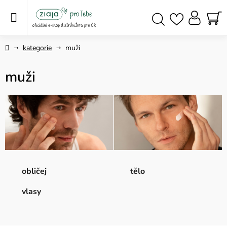
Přejít
na
obsah
NÁ
Hledat
KO
Domů
kategorie
muži
muži
obličej
tělo
vlasy