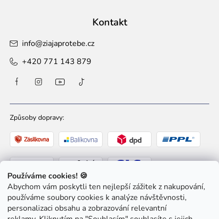
Kontakt
info
@
ziajaprotebe.cz
+420 771 143 879
Způsoby dopravy:
Používáme cookies! 🍪
Abychom vám poskytli ten nejlepší zážitek z nakupování,
Způsoby platby:
používáme soubory cookies k analýze návštěvnosti,
personalizaci obsahu a zobrazování relevantní