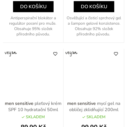
DO KOŠÍKU
DO KOŠÍKU
Antiperspirační blokátor a
Osvěžující a čisticí sprchový gel
regulátor pocení pro muže.
a šampon gelové konzistence.
Obsahuje 95% složek
Obsahuje 92% složek
přírodního původu.
přírodního původu.
men sensitive
pleťový krém
men sensitive
mycí gel na
SPF 10 hydratační 50ml
obličej zklidňující 200ml
SKLADEM
SKLADEM