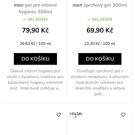
men
gel pro intimní
men
sprchový gel 300ml
hygienu 300ml
SKLADEM
SKLADEM
79,90 Kč
69,90 Kč
Měrná
Měrná
26,63 Kč / 100 ml
23,30 Kč / 100 ml
cena:
cena:
DO KOŠÍKU
DO KOŠÍKU
Gelová intimní hygiena pro
Osvěžující sprchový gel s
muže s kyselinou mléčnou pro
moderní recepturou a přesným
každodenní hygienu intimních
hydratačním účinkem pro
míst. Intenzivně zvlhčuje a...
okamžité osvěžení a aktivní
péči....