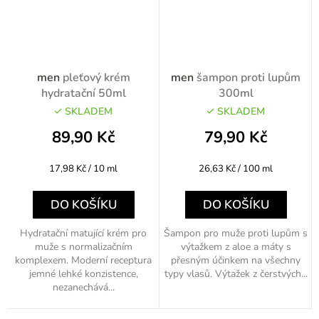
men
pleťový krém
men
šampon proti lupům
hydratační 50ml
300ml
SKLADEM
SKLADEM
89,90 Kč
79,90 Kč
Měrná
Měrná
17,98 Kč / 10 ml
26,63 Kč / 100 ml
cena:
cena:
DO KOŠÍKU
DO KOŠÍKU
Hydratační matující krém pro
Šampon pro muže proti lupům s
muže s normalizačním
výtažkem z aloe a máty s
komplexem. Moderní receptura
přesným účinkem na všechny
jemné lehké konzistence,
typy vlasů. Výtažek z čerstvých...
nezanechává...