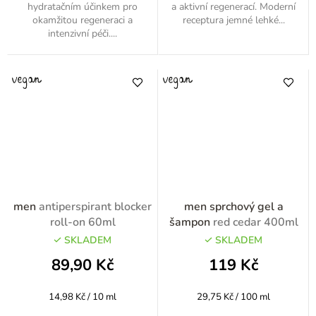
hydratačním účinkem pro
a aktivní regenerací. Moderní
okamžitou regeneraci a
receptura jemné lehké...
intenzivní péči....
men
antiperspirant blocker
men sprchový gel a
roll-on 60ml
šampon
red cedar 400ml
SKLADEM
SKLADEM
89,90 Kč
119 Kč
Měrná
Měrná
14,98 Kč / 10 ml
29,75 Kč / 100 ml
cena:
cena: