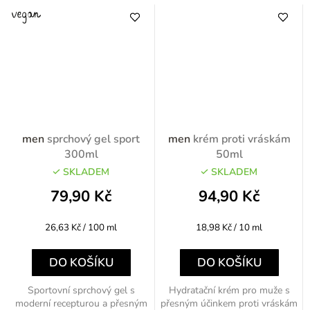
men
sprchový gel sport
men
krém proti vráskám
300ml
50ml
SKLADEM
SKLADEM
79,90 Kč
94,90 Kč
Měrná
Měrná
26,63 Kč / 100 ml
18,98 Kč / 10 ml
cena:
cena:
DO KOŠÍKU
DO KOŠÍKU
Sportovní sprchový gel s
Hydratační krém pro muže s
moderní recepturou a přesným
přesným účinkem proti vráskám