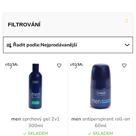
V
ý
p
i
Ř
Řadit podle:
Nejprodávanější
s
a
p
z
r
e
o
n
d
í
u
p
k
r
t
o
men
sprchový gel 2v1
men
antiperspirant roll-on
ů
d
300ml
60ml
u
SKLADEM
SKLADEM