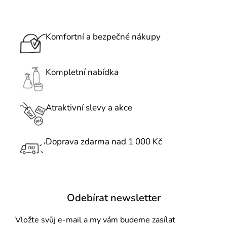
k
d
o
a
v
c
Komfortní a bezpečné nákupy
á
í
n
p
í
r
Kompletní nabídka
v
k
Atraktivní slevy a akce
y
v
ý
Doprava zdarma nad 1 000 Kč
p
i
s
u
Odebírat newsletter
Vložte svůj e-mail a my vám budeme zasílat