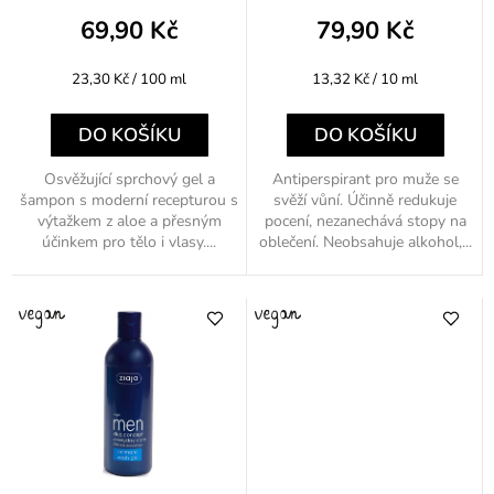
k
69,90 Kč
79,90 Kč
t
Měrná
Měrná
23,30 Kč / 100 ml
13,32 Kč / 10 ml
ů
cena:
cena:
DO KOŠÍKU
DO KOŠÍKU
Osvěžující sprchový gel a
Antiperspirant pro muže se
šampon s moderní recepturou s
svěží vůní. Účinně redukuje
výtažkem z aloe a přesným
pocení, nezanechává stopy na
účinkem pro tělo i vlasy....
oblečení. Neobsahuje alkohol,...