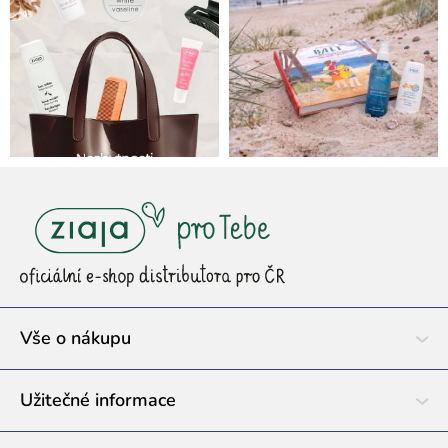
Z
á
p
a
t
í
Vše o nákupu
Užitečné informace