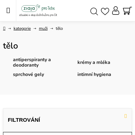
Přejít
na
obsah
NÁ
Hledat
KO
Domů
kategorie
muži
tělo
tělo
antiperspiranty a
krémy a mléka
deodoranty
sprchové gely
intimní hygiena
V
ý
p