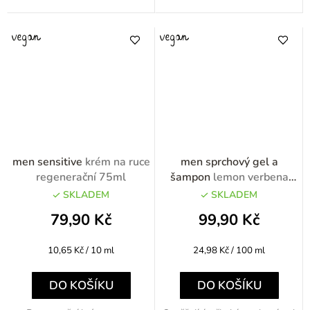
men sensitive
krém na ruce
men sprchový gel a
regenerační 75ml
šampon
lemon verbena
200ml
SKLADEM
SKLADEM
79,90 Kč
99,90 Kč
Měrná
Měrná
10,65 Kč / 10 ml
24,98 Kč / 100 ml
cena:
cena:
DO KOŠÍKU
DO KOŠÍKU