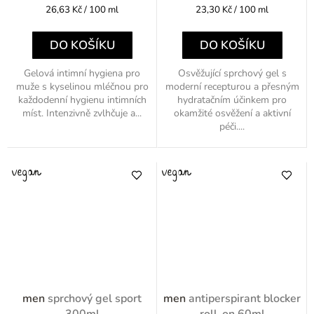
Měrná
Měrná
26,63 Kč / 100 ml
23,30 Kč / 100 ml
cena:
cena:
DO KOŠÍKU
DO KOŠÍKU
Gelová intimní hygiena pro
Osvěžující sprchový gel s
muže s kyselinou mléčnou pro
moderní recepturou a přesným
každodenní hygienu intimních
hydratačním účinkem pro
míst. Intenzivně zvlhčuje a...
okamžité osvěžení a aktivní
péči....
men
sprchový gel sport
men
antiperspirant blocker
300ml
roll-on 60ml