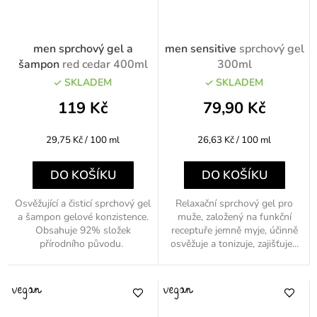
men sprchový gel a
men sensitive
sprchový gel
šampon
red cedar 400ml
300ml
SKLADEM
SKLADEM
119 Kč
79,90 Kč
Měrná
Měrná
29,75 Kč / 100 ml
26,63 Kč / 100 ml
cena:
cena:
DO KOŠÍKU
DO KOŠÍKU
Osvěžující a čisticí sprchový gel
Relaxační sprchový gel pro
a šampon gelové konzistence.
muže, založený na funkční
Obsahuje 92% složek
receptuře jemně myje, účinně
přírodního původu.
osvěžuje a tonizuje, zajišťuje...