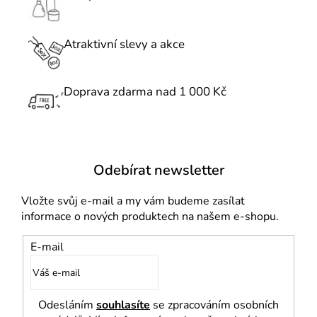
v
k
Atraktivní slevy a akce
y
v
ý
Doprava zdarma nad 1 000 Kč
p
i
s
u
Odebírat newsletter
Vložte svůj e-mail a my vám budeme zasílat
informace o nových produktech na našem e-shopu.
E-mail
Odesláním
souhlasíte
se zpracováním osobních