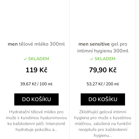
men
tělové mléko 300ml
men sensitive
gel pro
intimní hygienu 300ml
SKLADEM
SKLADEM
119 Kč
79,90 Kč
Měrná
Měrná
39,67 Kč / 100 ml
53,27 Kč / 200 ml
cena:
cena:
DO KOŠÍKU
DO KOŠÍKU
Hydratační tělové mléko pro
Zklidňující gelová intimní
muže s kyselinou hyaluronovou
hygiena pro muže s kyselinou
ke každodenní péči. Intenzivně
mléčnou, založená na funkční
hydratuje pokožku a...
receptuře pro každodenní
hygienu...