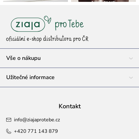
Z
á
p
a
t
í
Vše o nákupu
Užitečné informace
Kontakt
info
@
ziajaprotebe.cz
+420 771 143 879