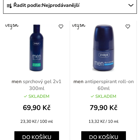
i
Ř
Řadit podle:
Nejprodávanější
s
a
p
z
r
e
o
n
d
í
u
p
k
r
t
o
men
sprchový gel 2v1
men
antiperspirant roll-on
ů
d
300ml
60ml
u
SKLADEM
SKLADEM
k
69,90 Kč
79,90 Kč
t
Měrná
Měrná
23,30 Kč / 100 ml
13,32 Kč / 10 ml
ů
cena:
cena:
DO KOŠÍKU
DO KOŠÍKU