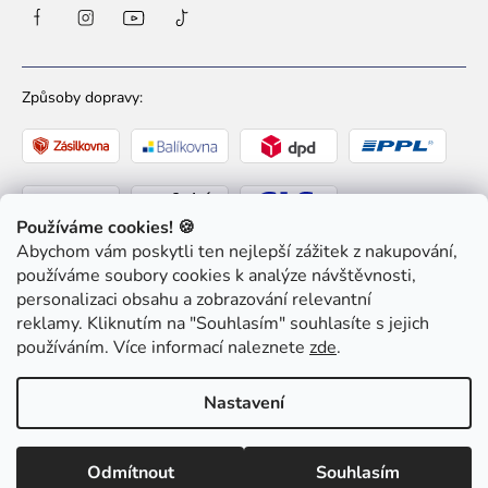
Způsoby dopravy:
Používáme cookies! 🍪
Abychom vám poskytli ten nejlepší zážitek z nakupování,
Způsoby platby:
používáme soubory cookies k analýze návštěvnosti,
personalizaci obsahu a zobrazování relevantní
reklamy. Kliknutím na "Souhlasím" souhlasíte s jejich
používáním. Více informací naleznete
zde
.
Nastavení
Copyright 2026
Ziaja pro Tebe
. Všechna práva
vyhrazena.
Upravit nastavení cookies
Odmítnout
Souhlasím
Shoptet
|
mime digital