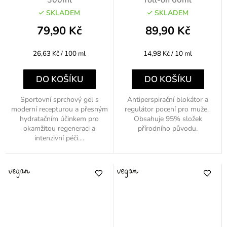
SKLADEM
SKLADEM
79,90 Kč
89,90 Kč
Měrná
Měrná
26,63 Kč / 100 ml
14,98 Kč / 10 ml
cena:
cena:
DO KOŠÍKU
DO KOŠÍKU
Sportovní sprchový gel s
Antiperspirační blokátor a
moderní recepturou a přesným
regulátor pocení pro muže.
hydratačním účinkem pro
Obsahuje 95% složek
okamžitou regeneraci a
přírodního původu.
intenzivní péči....