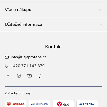
t
í
Vše o nákupu
Užitečné informace
Kontakt
info
@
ziajaprotebe.cz
+420 771 143 879
Způsoby dopravy: