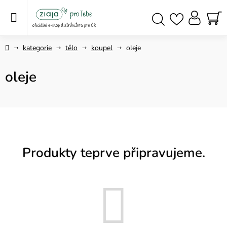
Přejít
na
obsah
NÁ
Hledat
KO
Domů
kategorie
tělo
koupel
oleje
oleje
Produkty teprve připravujeme.