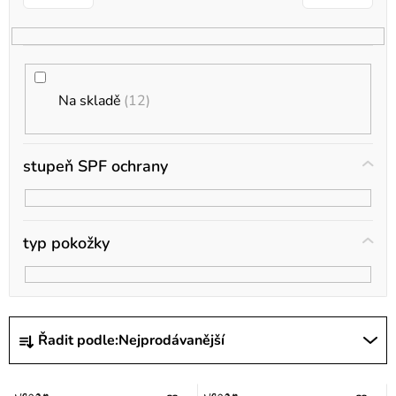
o
d
u
k
Na skladě
12
t
ů
stupeň SPF ochrany
typ pokožky
Ř
Řadit podle:
Nejprodávanější
a
z