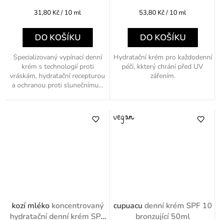
Měrná
Měrná
31,80 Kč / 10 ml
53,80 Kč / 10 ml
cena:
cena:
DO KOŠÍKU
DO KOŠÍKU
Specializovaný vypínací denní
Hydratační krém pro každodenní
krém s technologií proti
péči, kkterý chrání před UV
vráskám, hydratační recepturou
zářením.
a ochranou proti slunečnímu...
kozí mléko
koncentrovaný
cupuacu
denní krém SPF 10
hydratační denní krém SPF
bronzující 50ml