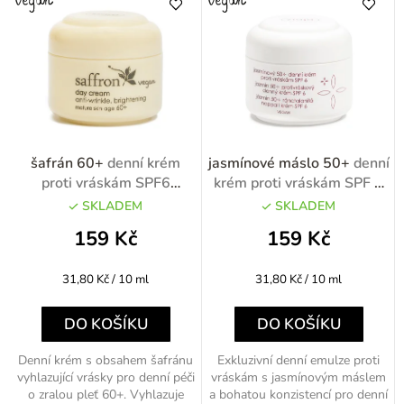
e
n
í
p
r
o
šafrán 60+
denní krém
jasmínové máslo 50+
denní
d
proti vráskám SPF6
krém proti vráskám SPF 6
rozjasňující 50ml
50ml
u
SKLADEM
SKLADEM
k
159 Kč
159 Kč
t
Měrná
Měrná
31,80 Kč / 10 ml
31,80 Kč / 10 ml
ů
cena:
cena:
DO KOŠÍKU
DO KOŠÍKU
Denní krém s obsahem šafránu
Exkluzivní denní emulze proti
vyhlazující vrásky pro denní péči
vráskám s jasmínovým máslem
o zralou pleť 60+. Vyhlazuje
a bohatou konzistencí pro denní