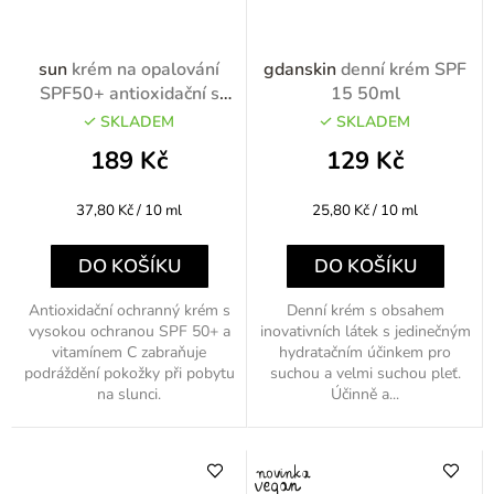
sun
krém na opalování
gdanskin
denní krém SPF
SPF50+ antioxidační s
15 50ml
vitamínem C 50ml
SKLADEM
SKLADEM
189 Kč
129 Kč
Měrná
Měrná
37,80 Kč / 10 ml
25,80 Kč / 10 ml
cena:
cena:
DO KOŠÍKU
DO KOŠÍKU
Antioxidační ochranný krém s
Denní krém s obsahem
vysokou ochranou SPF 50+ a
inovativních látek s jedinečným
vitamínem C zabraňuje
hydratačním účinkem pro
podráždění pokožky při pobytu
suchou a velmi suchou pleť.
na slunci.
Účinně a...