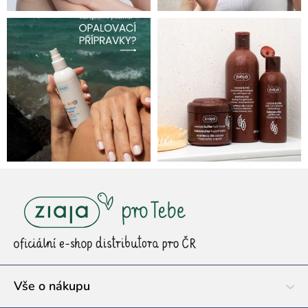
Z
á
p
a
t
í
Vše o nákupu