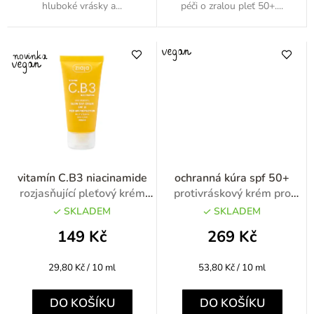
hluboké vrásky a...
péči o zralou pleť 50+....
vitamín C.B3 niacinamide
ochranná kúra spf 50+
rozjasňující pleťový krém
protivráskový krém pro
SPF 15 50ml
suchou zralou pleť SPF 50+
SKLADEM
SKLADEM
50ml
149 Kč
269 Kč
Měrná
Měrná
29,80 Kč / 10 ml
53,80 Kč / 10 ml
cena:
cena:
DO KOŠÍKU
DO KOŠÍKU