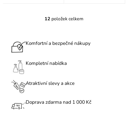
12
položek celkem
O
v
l
á
Komfortní a bezpečné nákupy
d
a
c
Kompletní nabídka
í
p
r
Atraktivní slevy a akce
v
k
Doprava zdarma nad 1 000 Kč
y
v
ý
p