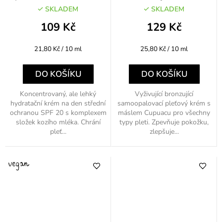
20 50ml
SKLADEM
SKLADEM
109 Kč
129 Kč
Měrná
Měrná
21,80 Kč / 10 ml
25,80 Kč / 10 ml
cena:
cena:
DO KOŠÍKU
DO KOŠÍKU
Koncentrovaný, ale lehký
Vyživující bronzující
hydratační krém na den střední
samoopalovací pleťový krém s
ochranou SPF 20 s komplexem
máslem Cupuacu pro všechny
složek kozího mléka. Chrání
typy pleti. Zpevňuje pokožku,
pleť...
zlepšuje...