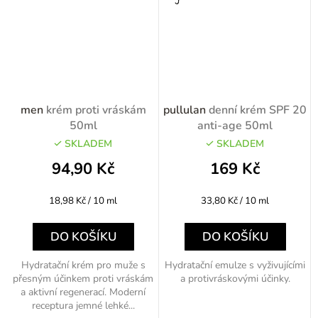
men
krém proti vráskám
pullulan
denní krém SPF 20
50ml
anti-age 50ml
SKLADEM
SKLADEM
94,90 Kč
169 Kč
Měrná
Měrná
18,98 Kč / 10 ml
33,80 Kč / 10 ml
cena:
cena:
DO KOŠÍKU
DO KOŠÍKU
Hydratační krém pro muže s
Hydratační emulze s vyživujícími
přesným účinkem proti vráskám
a protivráskovými účinky.
a aktivní regenerací. Moderní
receptura jemné lehké...