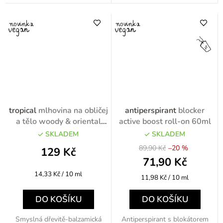
tropical
mlhovina na obličej
antiperspirant
blocker
a tělo woody & oriental
active boost roll-on 60ml
90ml
SKLADEM
SKLADEM
89,90 Kč
–20 %
129 Kč
71,90 Kč
Měrná
14,33 Kč / 10 ml
Měrná
11,98 Kč / 10 ml
cena:
cena:
DO KOŠÍKU
DO KOŠÍKU
Smyslná dřevitě-balzamická
Antiperspirant s blokátorem