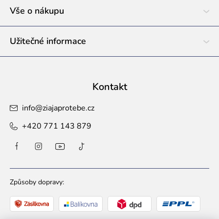
í
Vše o nákupu
Užitečné informace
Kontakt
info
@
ziajaprotebe.cz
+420 771 143 879
Způsoby dopravy: