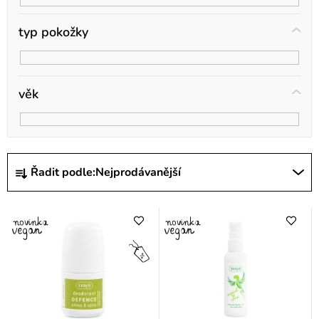
t
ů
typ pokožky
věk
Ř
Řadit podle:
Nejprodávanější
a
z
e
n
í
p
r