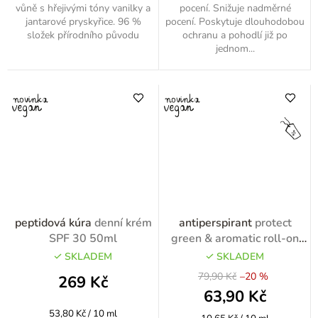
vůně s hřejivými tóny vanilky a
pocení. Snižuje nadměrné
jantarové pryskyřice. 96 %
pocení. Poskytuje dlouhodobou
složek přírodního původu
ochranu a pohodlí již po
jednom...
peptidová kúra
denní krém
antiperspirant
protect
SPF 30 50ml
green & aromatic roll-on
60ml
SKLADEM
SKLADEM
79,90 Kč
–20 %
269 Kč
63,90 Kč
Měrná
53,80 Kč / 10 ml
Měrná