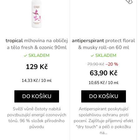
tropical
mlhovina na obličej
antiperspirant
protect floral
a tělo fresh & ozonic 90ml
& musky roll-on 60 ml
SKLADEM
SKLADEM
79,90 Kč
–20 %
129 Kč
63,90 Kč
Měrná
14,33 Kč / 10 ml
Měrná
10,65 Kč / 10 ml
cena:
cena:
DO KOŠÍKU
DO KOŠÍKU
Svěží vůně čistoty nabitá
Antiperspirant poskytující
povzbuzující energií ozonových
spolehlivou ochranu proti
tónů. 96 % složek přírodního
pocení. Zajišťuje příjemný efekt
původu
"dry touch" a péči o pokožku
na...