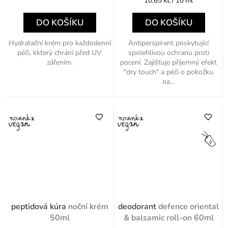
10,65 Kč / 10 ml
cena:
cena:
DO KOŠÍKU
DO KOŠÍKU
Hydratační krém pro každodenní
Antiperspirant poskytující
péči, kkterý chrání před UV
spolehlivou ochranu proti
zářením.
pocení. Zajišťuje příjemný efekt
"dry touch" a péči o pokožku
na...
peptidová kúra
noční krém
deodorant
defence oriental
50ml
& balsamic roll-on 60ml