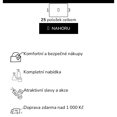
S
1
3
t
O
r
25
položek celkem
v
á
l
NAHORU
n
á
k
d
o
a
v
c
Komfortní a bezpečné nákupy
á
í
n
p
í
r
Kompletní nabídka
v
k
Atraktivní slevy a akce
y
v
ý
Doprava zdarma nad 1 000 Kč
p
i