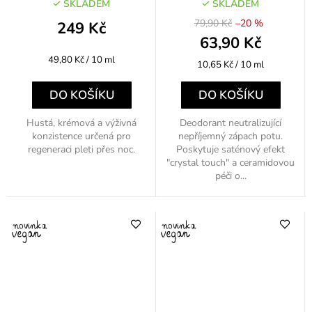
SKLADEM
SKLADEM
79,90 Kč
–20 %
249 Kč
63,90 Kč
Měrná
49,80 Kč / 10 ml
Měrná
10,65 Kč / 10 ml
cena:
cena:
DO KOŠÍKU
DO KOŠÍKU
Hustá, krémová a výživná
Deodorant neutralizující
konzistence určená pro
nepříjemný zápach potu.
regeneraci pleti přes noc.
Poskytuje saténový efekt
"crystal touch" a ceramidovou
péči o...