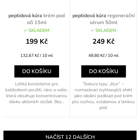
peptidová kúra
krém pod
peptidová kúra
regenerační
oči 15ml
sérum 50ml
SKLADEM
SKLADEM
199 Kč
249 Kč
Měrná
Měrná
132,67 Kč / 10 ml
49,80 Kč / 10 ml
cena:
cena:
DO KOŠÍKU
DO KOŠÍKU
Lehká konzistence pro
Textura typu „blur“ –
každodenní použití, ráno a večer,
rozmazávací (vyhlazující) efekt
která obsahuje koncentrovanou
jako ideální podklad pod krém
dávku aktivních složek. Bez...
pro suchou, oslabenou a tenkou
pleť.
NAČÍST 12 DALŠÍCH