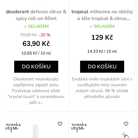
o
deodorant
defence citrus &
tropical
mlhovina na obličej
d
spicy roll-on 60ml
a tělo tropical & citrus
90ml
u
SKLADEM
SKLADEM
79,90 Kč
–20 %
k
129 Kč
63,90 Kč
t
Měrná
14,33 Kč / 10 ml
Měrná
10,65 Kč / 10 ml
ů
cena:
cena:
DO KOŠÍKU
DO KOŠÍKU
Deodorant neutralizující
Exotická směs tropických vůní s
nepříjemný zápach potu.
osvěžujícími tóny sluncem
Poskytuje saténový efekt
zralých citrusů. 96 % složek
"crystal touch" a ceramidovou
přírodního původu
péči o...