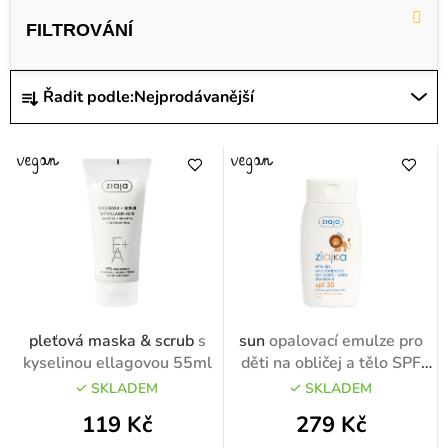
ý
p
i
Ř
Řadit podle:
Nejprodávanější
s
a
p
z
r
e
o
n
d
í
u
p
k
r
t
o
pleťová maska & scrub
s
sun
opalovací emulze pro
ů
d
kyselinou ellagovou 55ml
děti na obličej a tělo SPF
30 125ml
u
SKLADEM
SKLADEM
k
119 Kč
279 Kč