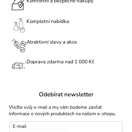
c
Komfortní a bezpečné nákupy
á
í
n
p
í
r
Kompletní nabídka
v
k
Atraktivní slevy a akce
y
v
ý
Doprava zdarma nad 1 000 Kč
p
i
s
u
Odebírat newsletter
Vložte svůj e-mail a my vám budeme zasílat
informace o nových produktech na našem e-shopu.
E-mail