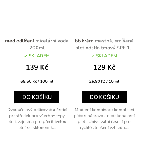
med odlíčení
micelární voda
bb krém
mastná, smíšená
200ml
pleť odstín tmavý SPF 15
50ml
SKLADEM
SKLADEM
139 Kč
129 Kč
Měrná
Měrná
69,50 Kč / 100 ml
25,80 Kč / 10 ml
cena:
cena:
DO KOŠÍKU
DO KOŠÍKU
Dvouúčelový odličovač a čisticí
Moderní kombinace komplexní
prostředek pro všechny typy
péče s nápravou nedokonalostí
pleti, zejména pro přecitlivělou
pleti. Univerzální řešení pro
pleť se sklonem k...
rychlé zlepšení vzhledu....