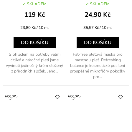
50ml
SKLADEM
SKLADEM
119 Kč
24,90 Kč
Měrná
Měrná
23,80 Kč / 10 ml
35,57 Kč / 10 ml
cena:
cena:
DO KOŠÍKU
DO KOŠÍKU
S ohledem na potřeby velmi
Fat-free pleťová maska pro
citlivé a náročné pleti jsme
mastnou pleť. Refreshing
vyvinuli jedinečný krém složený
balance je kosmetické posílení
z přírodních složek. Jeho...
prospěšné mikroflóry pokožky
pro...