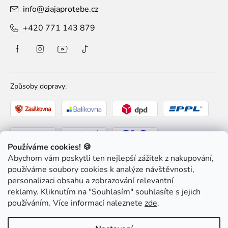
info
@
ziajaprotebe.cz
+420 771 143 879
Způsoby dopravy:
Používáme cookies! 🍪
Abychom vám poskytli ten nejlepší zážitek z nakupování,
Způsoby platby:
používáme soubory cookies k analýze návštěvnosti,
personalizaci obsahu a zobrazování relevantní
reklamy. Kliknutím na "Souhlasím" souhlasíte s jejich
používáním. Více informací naleznete
zde
.