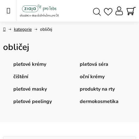
Přejít
na
obsah
NÁ
Hledat
KO
Domů
kategorie
obličej
obličej
pleťové krémy
pleťová séra
čištění
oční krémy
pleťové masky
produkty na rty
pleťové peelingy
dermokosmetika
V