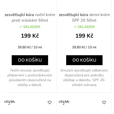
zesvětlující kúra
noční krém
zesvětlující kúra
denní krém
proti vráskám 50ml
SPF 20 50ml
SKLADEM
SKLADEM
199 Kč
199 Kč
Měrná
Měrná
39,80 Kč / 10 ml
39,80 Kč / 10 ml
cena:
cena:
DO KOŠÍKU
DO KOŠÍKU
Noční emulze zesvětlující
Emulzní zesvětlující odbarvení,
přebarvení s protivráskovým
doporučená pro pokožku
působením doporučená na
obličeje a dekoltu. SPF 20-
obličej a dekolt.
střední ochrana.