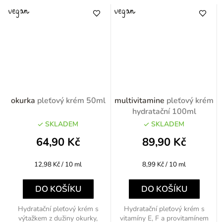
okurka
pleťový krém 50ml
multivitamine
pleťový krém
hydratační 100ml
SKLADEM
SKLADEM
64,90 Kč
89,90 Kč
Měrná
Měrná
12,98 Kč / 10 ml
8,99 Kč / 10 ml
cena:
cena:
DO KOŠÍKU
DO KOŠÍKU
Hydratační pleťový krém s
Hydratační pleťový krém s
výtažkem z dužiny okurky,
vitamíny E, F a provitamínem