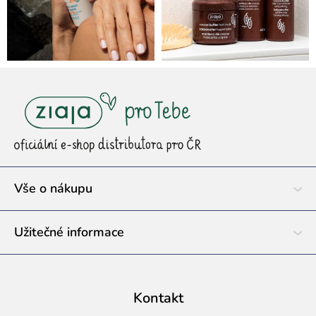
Z
á
p
a
t
í
Vše o nákupu
Užitečné informace
Kontakt