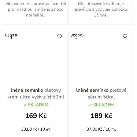
vitamínem E a provitamínem B5
B5. Intenzivně hydratuje,
pro mastnou, smíšenou nebo
zpevňuje a vyživuje pokožku.
normální...
Účinně...
lněné semínko
pleťový
lněné semínko
pleťové
krém ultra vyživující 50ml
sérum 50ml
SKLADEM
SKLADEM
169 Kč
189 Kč
Měrná
Měrná
33,80 Kč / 10 ml
37,80 Kč / 10 ml
cena:
cena: