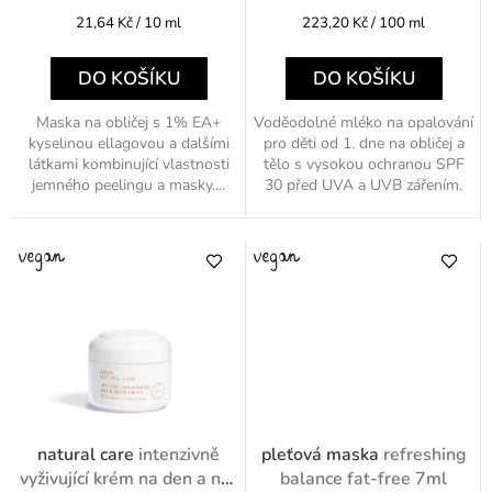
t
Měrná
Měrná
21,64 Kč / 10 ml
223,20 Kč / 100 ml
ů
cena:
cena:
DO KOŠÍKU
DO KOŠÍKU
Maska na obličej s 1% EA+
Voděodolné mléko na opalování
kyselinou ellagovou a dalšími
pro děti od 1. dne na obličej a
látkami kombinující vlastnosti
tělo s vysokou ochranou SPF
jemného peelingu a masky....
30 před UVA a UVB zářením.
natural care
intenzivně
pleťová maska
refreshing
vyživující krém na den a noc
balance fat-free 7ml