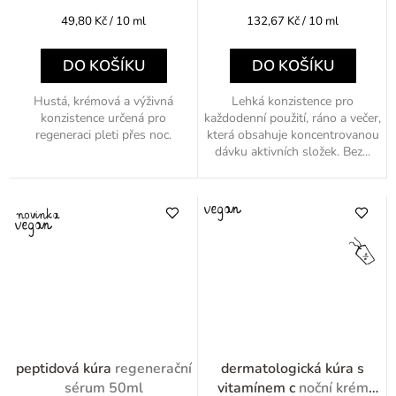
Měrná
Měrná
49,80 Kč / 10 ml
132,67 Kč / 10 ml
cena:
cena:
DO KOŠÍKU
DO KOŠÍKU
Hustá, krémová a výživná
Lehká konzistence pro
konzistence určená pro
každodenní použití, ráno a večer,
regeneraci pleti přes noc.
která obsahuje koncentrovanou
dávku aktivních složek. Bez...
peptidová kúra
regenerační
dermatologická kúra s
sérum 50ml
vitamínem c
noční krém