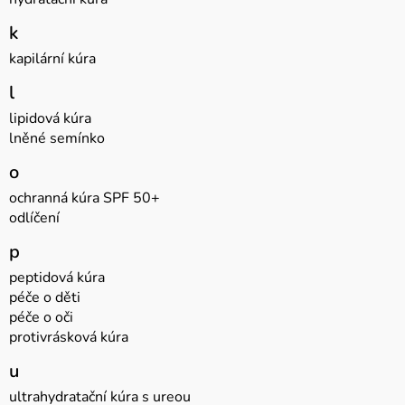
k
kapilární kúra
l
lipidová kúra
lněné semínko
o
ochranná kúra SPF 50+
odlíčení
p
peptidová kúra
péče o děti
péče o oči
protivrásková kúra
u
ultrahydratační kúra s ureou