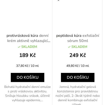
protivrásková kúra
denní
peptidová kúra
exfoliační
krém aktivně vyhlazující
sérum 50ml
50ml
SKLADEM
SKLADEM
189 Kč
249 Kč
Měrná
Měrná
37,80 Kč / 10 ml
49,80 Kč / 10 ml
cena:
cena:
DO KOŠÍKU
DO KOŠÍKU
Bohatá hydratační denní emulze
Jemná, hydratační gelová
s proti vráskovou aktivitou.
konzistence pro pravidelnou
Snižuje hloubku vrásek, účinně
noční péči, 2–3krát týdně nebo
vyhlazuje epidermis,...
denně kombinuje exfoliační
účinek...