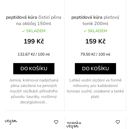
peptidová kúra
čisticí pěna
peptidová kúra
pleťový
na obličej 150ml
tonik 200ml
SKLADEM
SKLADEM
199 Kč
159 Kč
Měrná
Měrná
132,67 Kč / 100 ml
79,50 Kč / 100 ml
cena:
cena:
DO KOŠÍKU
DO KOŠÍKU
Jemná, krémová nadýchaná
Lehké vodní složení ve formě
pěna založená na jemných
mlhoviny pro každodenní
mycích složkách přírodního
tonizaci suché, oslabené a tenké
původu: tauráty, rostlinný
pleti.
decylglukosid...