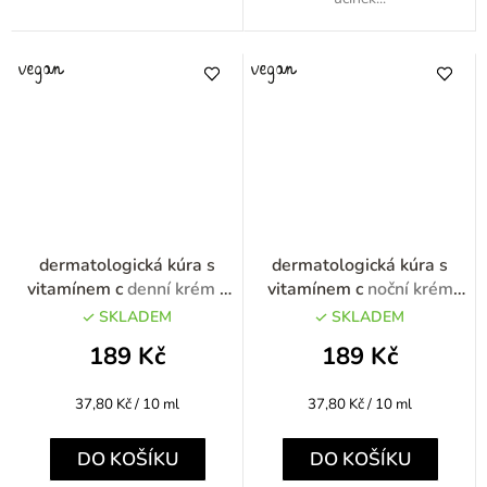
dermatologická kúra s
dermatologická kúra s
vitamínem c
denní krém s
vitamínem c
noční krém
vitamínem C 50ml
regenerační s vitamínem C
SKLADEM
SKLADEM
50ml
189 Kč
189 Kč
Měrná
Měrná
37,80 Kč / 10 ml
37,80 Kč / 10 ml
cena:
cena:
DO KOŠÍKU
DO KOŠÍKU