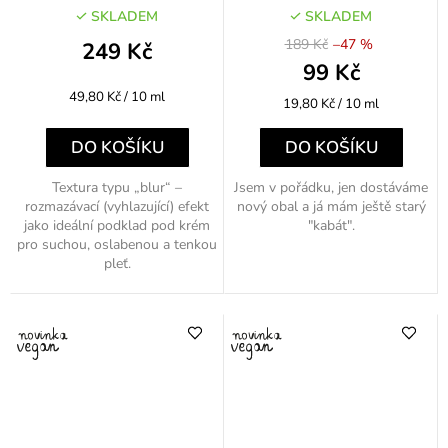
regenerační s vitamínem C
SKLADEM
SKLADEM
50ml - výprodej
189 Kč
–47 %
249 Kč
99 Kč
Měrná
49,80 Kč / 10 ml
Měrná
19,80 Kč / 10 ml
cena:
cena:
DO KOŠÍKU
DO KOŠÍKU
Textura typu „blur“ –
Jsem v pořádku, jen dostáváme
rozmazávací (vyhlazující) efekt
nový obal a já mám ještě starý
jako ideální podklad pod krém
"kabát".
pro suchou, oslabenou a tenkou
pleť.