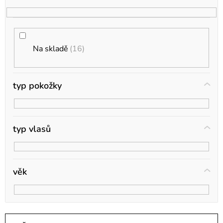
o
d
u
k
Na skladě
16
t
ů
typ pokožky
typ vlasů
věk
Ř