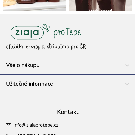
Z
á
p
a
t
í
Vše o nákupu
Užitečné informace
Kontakt
info
@
ziajaprotebe.cz