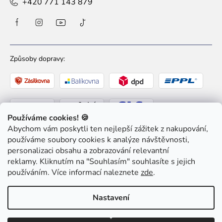
+420 771 143 879
Způsoby dopravy:
Používáme cookies! 🍪
Abychom vám poskytli ten nejlepší zážitek z nakupování,
Způsoby platby:
používáme soubory cookies k analýze návštěvnosti,
personalizaci obsahu a zobrazování relevantní
reklamy. Kliknutím na "Souhlasím" souhlasíte s jejich
používáním. Více informací naleznete
zde
.
Nastavení
Copyright 2026
Ziaja pro Tebe
. Všechna práva
vyhrazena.
Upravit nastavení cookies