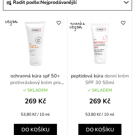
Řadit podle:
Nejprodávanější
a
z
e
n
í
p
r
o
ochranná kúra spf 50+
peptidová kúra
denní krém
d
protivráskový krém pro
SPF 30 50ml
suchou zralou pleť SPF 50+
u
SKLADEM
SKLADEM
50ml
k
269 Kč
269 Kč
t
Měrná
Měrná
53,80 Kč / 10 ml
53,80 Kč / 10 ml
ů
cena:
cena:
DO KOŠÍKU
DO KOŠÍKU