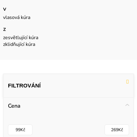
v
vlasová kúra
z
zesvětlující kúra
zklidňující kúra
V
ý
p
i
Cena
s
p
r
99
Kč
269
Kč