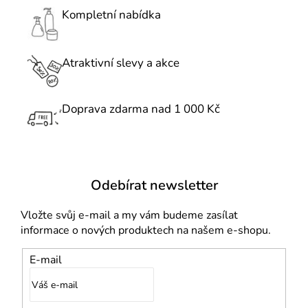
í
r
Kompletní nabídka
v
k
Atraktivní slevy a akce
y
v
ý
Doprava zdarma nad 1 000 Kč
p
i
s
u
Odebírat newsletter
Vložte svůj e-mail a my vám budeme zasílat
informace o nových produktech na našem e-shopu.
E-mail