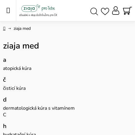
Přejít
na
obsah
NÁ
Hledat
KO
Domů
ziaja med
ziaja med
a
atopická kúra
č
čisticí kúra
d
dermatologická kúra s vitamínem
C
h
hydratační kúra